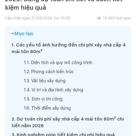
kiệm hiệu quả
Cập nhật ngày
27/06/2026, lúc 10:00
13.490
lượt xem
Mục lục
1
.
Các yếu tố ảnh hưởng đến chi phí xây nhà cấp 4
mái tôn 80m²
1
.
1
.
Diện tích và quy mô công trình
1
.
2
.
Phong cách kiến trúc
1
.
3
.
Vật liệu xây dựng
1
.
4
.
Vị trí và địa hình xây dựng
1
.
5
.
Đơn vị thi công
1
.
6
.
Thời điểm xây dựng
2
.
Dự toán chi phí xây nhà cấp 4 mái tôn 80m² chi
tiết năm 2026
3
.
Kinh nghiệm giúp tiết kiệm chi phí hiệu quả