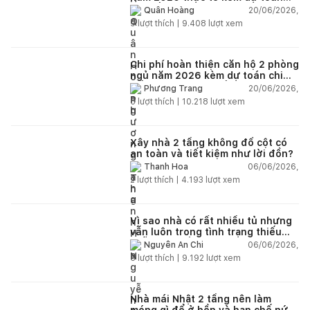
chi tiết từng hạng mục
20/06/2026,
Quân Hoàng
9
lượt thích |
9.408
lượt xem
Chi phí hoàn thiện căn hộ 2 phòng
ngủ năm 2026 kèm dự toán chi
tiết và ví dụ thực tế
20/06/2026,
Phương Trang
5
lượt thích |
10.218
lượt xem
Xây nhà 2 tầng không đổ cột có
an toàn và tiết kiệm như lời đồn?
06/06/2026,
Thanh Hoa
2
lượt thích |
4.193
lượt xem
Vì sao nhà có rất nhiều tủ nhưng
vẫn luôn trong tình trạng thiếu
chỗ chứa đồ?
06/06/2026,
Nguyễn An Chi
5
lượt thích |
9.192
lượt xem
Nhà mái Nhật 2 tầng nên làm
móng gì để ở bền và hạn chế nứt