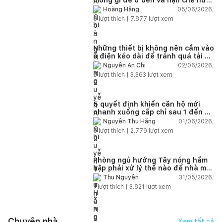
lún?
05/06/2026,
Hoàng Hằng
5
lượt thích |
7.877
lượt xem
Những thiết bị không nên cắm vào
ổ điện kéo dài để tránh quá tải và
chập cháy trong nhà
02/06/2026,
Nguyễn An Chi
9
lượt thích |
3.363
lượt xem
5 quyết định khiến căn hộ mới
nhanh xuống cấp chỉ sau 1 đến 2
năm
01/06/2026,
Nguyễn Thu Hằng
5
lượt thích |
2.779
lượt xem
Phòng ngủ hướng Tây nóng hầm
hập phải xử lý thế nào để nhà mát
hơn?
31/05/2026,
Thu Nguyễn
1
lượt thích |
3.821
lượt xem
Chuyện nhà
Xem tất cả