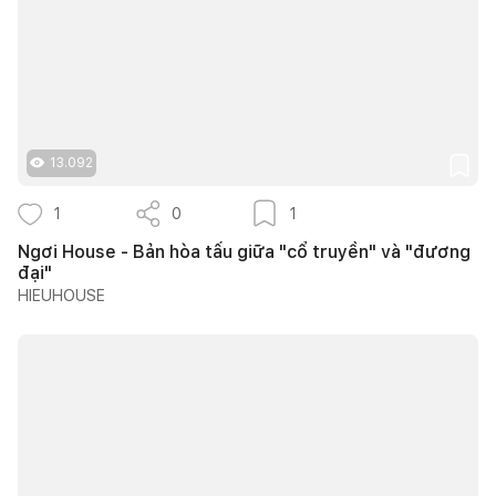
13.092
1
0
1
Ngơi House - Bản hòa tấu giữa "cổ truyền" và "đương
đại"
HIEUHOUSE