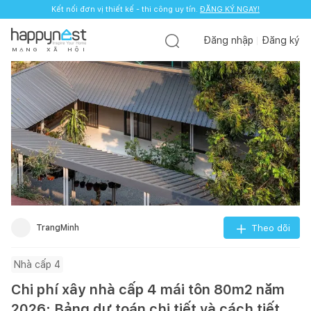
Kết nối đơn vị thiết kế - thi công uy tín.
ĐĂNG KÝ NGAY!
Đăng nhập
Đăng ký
M
Ạ
N
G
X
Ã
H
Ộ
I
TrangMinh
Theo dõi
Nhà cấp 4
Chi phí xây nhà cấp 4 mái tôn 80m2 năm
2026: Bảng dự toán chi tiết và cách tiết