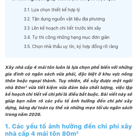
3
.
1
.
Lựa chọn thiết kế hợp lý
3
.
2
.
Tận dụng nguồn vật liệu địa phương
3
.
3
.
Lên kế hoạch chi tiết trước khi xây
3
.
4
.
Tự thi công những hạng mục đơn giản
3
.
5
.
Chọn nhà thầu uy tín, ký hợp đồng rõ ràng
Xây nhà cấp 4 mái tôn luôn là lựa chọn phổ biến với những
gia đình có ngân sách vừa phải, đặc biệt ở khu vực nông
thôn hoặc ngoại thành. Tuy nhiên, để xây được một ngôi
nhà 80m² vừa tiết kiệm vừa đảm bảo chất lượng, việc lập
kế hoạch chi tiết về chi phí là điều bắt buộc. Bài viết này sẽ
giúp bạn nắm rõ các yếu tố ảnh hưởng đến chi phí xây
dựng, bảng dự toán cụ thể và những mẹo tối ưu ngân sách
trong năm 2026.
1. Các yếu tố ảnh hưởng đến chi phí xây
nhà cấp 4 mái tôn 80m²