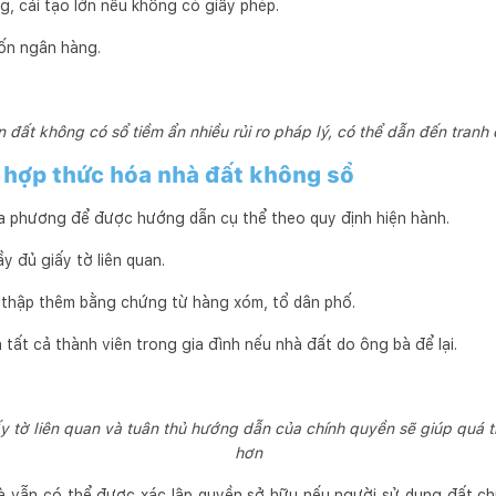
, cải tạo lớn nếu không có giấy phép.
ốn ngân hàng.
đất không có sổ tiềm ẩn nhiều rủi ro pháp lý, có thể dẫn đến tranh c
 hợp thức hóa nhà đất không sổ
địa phương để được hướng dẫn cụ thể theo quy định hiện hành.
y đủ giấy tờ liên quan.
hu thập thêm bằng chứng từ hàng xóm, tổ dân phố.
tất cả thành viên trong gia đình nếu nhà đất do ông bà để lại.
y tờ liên quan và tuân thủ hướng dẫn của chính quyền sẽ giúp quá t
hơn
à vẫn có thể được xác lập quyền sở hữu nếu người sử dụng đất ch