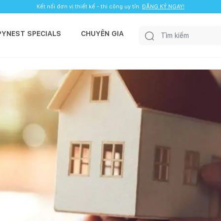
Kết nối đơn vị thiết kế - thi công uy tín.
ĐĂNG KÝ NGAY!
PYNEST SPECIALS
CHUYÊN GIA