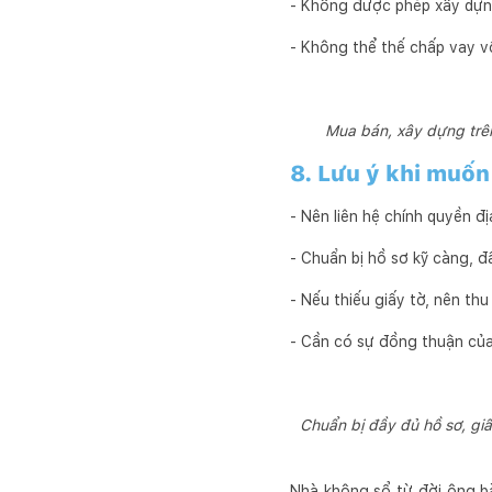
- Không được phép xây dựng
- Không thể thế chấp vay v
Mua bán, xây dựng trên 
8. Lưu ý khi muốn
- Nên liên hệ chính quyền 
- Chuẩn bị hồ sơ kỹ càng, đầ
- Nếu thiếu giấy tờ, nên t
- Cần có sự đồng thuận của 
Chuẩn bị đầy đủ hồ sơ, giấ
Nhà không sổ từ đời ông b