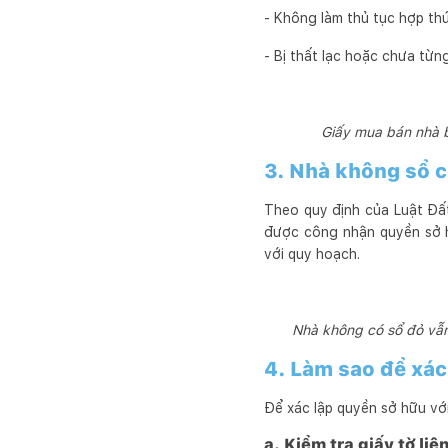
- Không làm thủ tục hợp th
- Bị thất lạc hoặc chưa từn
Giấy mua bán nhà b
3. Nhà không sổ c
Theo quy định của Luật Đất
được công nhận quyền sở hữ
với quy hoạch.
Nhà không có sổ đỏ vẫ
4. Làm sao để xá
Để xác lập quyền sở hữu vớ
a. Kiểm tra giấy tờ liê