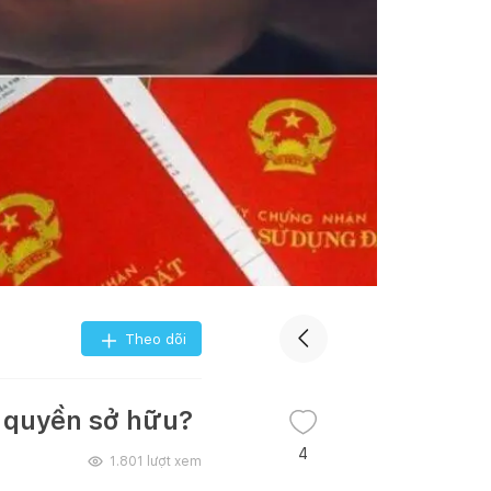
Theo dõi
n quyền sở hữu?
4
1.801
lượt xem