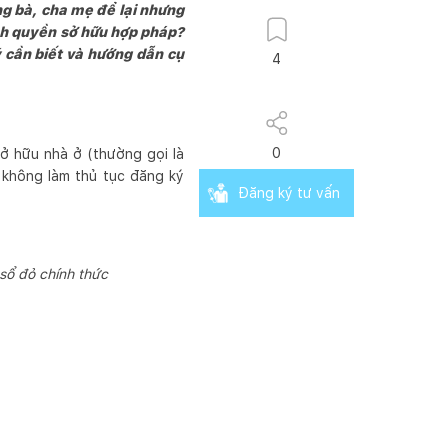
ng bà, cha mẹ để lại nhưng
nh quyền sở hữu hợp pháp?
ý cần biết và hướng dẫn cụ
4
0
ở hữu nhà ở (thường gọi là
, không làm thủ tục đăng ký
Đăng ký tư vấn
sổ đỏ chính thức