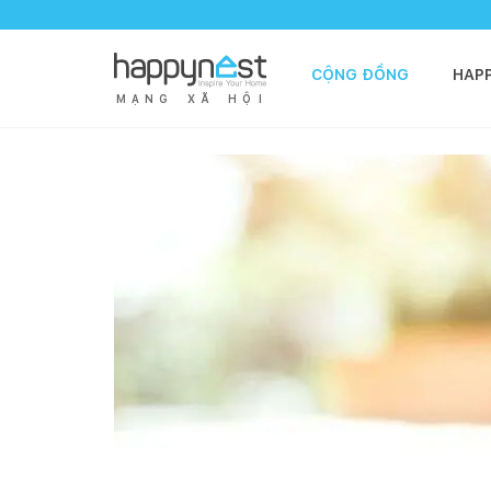
CỘNG ĐỒNG
HAP
M
Ạ
N
G
X
Ã
H
Ộ
I