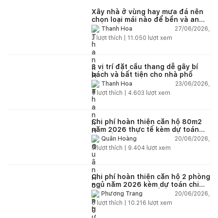
Xây nhà ở vùng hay mưa đá nên
chọn loại mái nào để bền và an
toàn?
27/06/2026,
Thanh Hoa
2
lượt thích |
11.050
lượt xem
3 vị trí đặt cầu thang dễ gây bí
bách và bất tiện cho nhà phố
23/06/2026,
Thanh Hoa
5
lượt thích |
4.603
lượt xem
Chi phí hoàn thiện căn hộ 80m2
năm 2026 thực tế kèm dự toán
chi tiết từng hạng mục
20/06/2026,
Quân Hoàng
9
lượt thích |
9.404
lượt xem
Chi phí hoàn thiện căn hộ 2 phòng
ngủ năm 2026 kèm dự toán chi
tiết và ví dụ thực tế
20/06/2026,
Phương Trang
5
lượt thích |
10.216
lượt xem