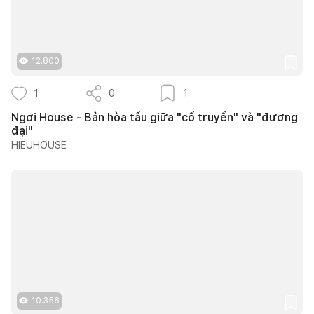
12.800
1
0
1
Ngơi House - Bản hòa tấu giữa "cổ truyền" và "đương
đại"
HIEUHOUSE
10.356