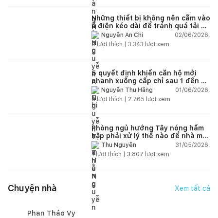
Những thiết bị không nên cắm vào
ổ điện kéo dài để tránh quá tải và
chập cháy trong nhà
02/06/2026,
Nguyễn An Chi
9
lượt thích |
3.343
lượt xem
5 quyết định khiến căn hộ mới
nhanh xuống cấp chỉ sau 1 đến 2
năm
01/06/2026,
Nguyễn Thu Hằng
5
lượt thích |
2.765
lượt xem
Phòng ngủ hướng Tây nóng hầm
hập phải xử lý thế nào để nhà mát
hơn?
31/05/2026,
Thu Nguyễn
1
lượt thích |
3.807
lượt xem
Chuyện nhà
Xem tất cả
Phan Thảo Vy