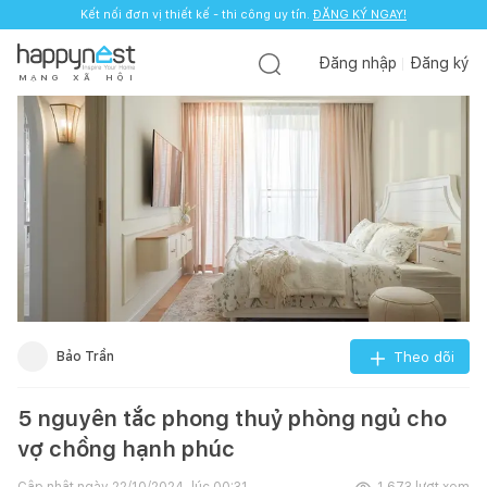
Kết nối đơn vị thiết kế - thi công uy tín.
ĐĂNG KÝ NGAY!
Đăng nhập
Đăng ký
M
Ạ
N
G
X
Ã
H
Ộ
I
Bảo Trần
Theo dõi
5 nguyên tắc phong thuỷ phòng ngủ cho
vợ chồng hạnh phúc
Cập nhật ngày
22/10/2024, lúc 00:31
1.673
lượt xem