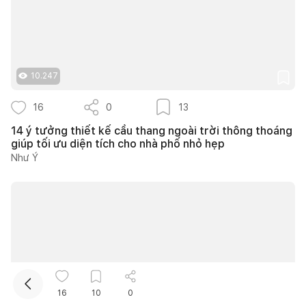
10.247
16
0
13
14 ý tưởng thiết kế cầu thang ngoài trời thông thoáng
Kết nối thiết kế, thi công
giúp tối ưu diện tích cho nhà phố nhỏ hẹp
Như Ý
Mua sắm hoàn thiện nhà
16
10
0