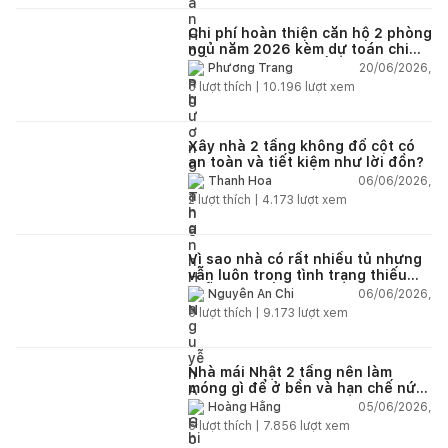
Chi phí hoàn thiện căn hộ 2 phòng
ngủ năm 2026 kèm dự toán chi
tiết và ví dụ thực tế
20/06/2026,
Phương Trang
5
lượt thích |
10.196
lượt xem
Xây nhà 2 tầng không đổ cột có
an toàn và tiết kiệm như lời đồn?
06/06/2026,
Thanh Hoa
2
lượt thích |
4.173
lượt xem
Vì sao nhà có rất nhiều tủ nhưng
vẫn luôn trong tình trạng thiếu
chỗ chứa đồ?
06/06/2026,
Nguyễn An Chi
5
lượt thích |
9.173
lượt xem
Nhà mái Nhật 2 tầng nên làm
móng gì để ở bền và hạn chế nứt
lún?
05/06/2026,
Hoàng Hằng
5
lượt thích |
7.856
lượt xem