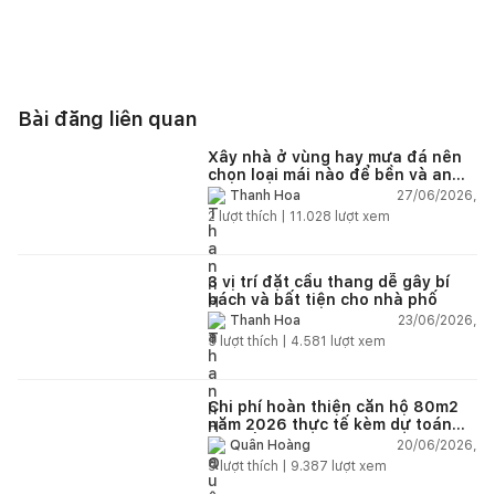
Bài đăng liên quan
Xây nhà ở vùng hay mưa đá nên
chọn loại mái nào để bền và an
toàn?
27/06/2026,
Thanh Hoa
2
lượt thích |
11.028
lượt xem
3 vị trí đặt cầu thang dễ gây bí
bách và bất tiện cho nhà phố
23/06/2026,
Thanh Hoa
5
lượt thích |
4.581
lượt xem
Chi phí hoàn thiện căn hộ 80m2
năm 2026 thực tế kèm dự toán
chi tiết từng hạng mục
20/06/2026,
Quân Hoàng
9
lượt thích |
9.387
lượt xem