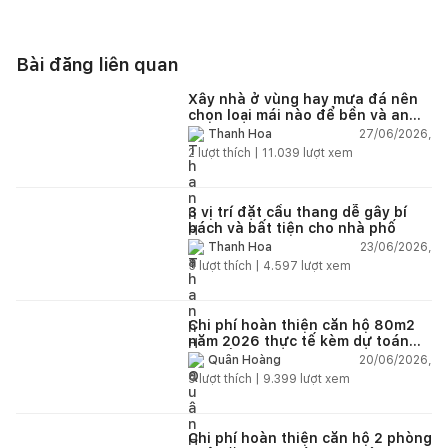
Bài đăng liên quan
Xây nhà ở vùng hay mưa đá nên
chọn loại mái nào để bền và an
toàn?
27/06/2026,
Thanh Hoa
2
lượt thích |
11.039
lượt xem
3 vị trí đặt cầu thang dễ gây bí
bách và bất tiện cho nhà phố
23/06/2026,
Thanh Hoa
5
lượt thích |
4.597
lượt xem
Chi phí hoàn thiện căn hộ 80m2
năm 2026 thực tế kèm dự toán
chi tiết từng hạng mục
20/06/2026,
Quân Hoàng
9
lượt thích |
9.399
lượt xem
Chi phí hoàn thiện căn hộ 2 phòng