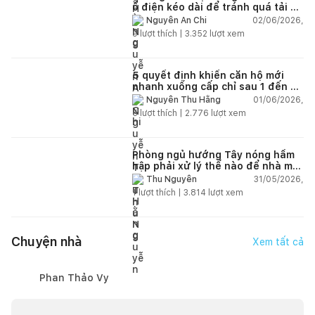
ổ điện kéo dài để tránh quá tải và
chập cháy trong nhà
02/06/2026,
Nguyễn An Chi
9
lượt thích |
3.352
lượt xem
5 quyết định khiến căn hộ mới
nhanh xuống cấp chỉ sau 1 đến 2
năm
01/06/2026,
Nguyễn Thu Hằng
5
lượt thích |
2.776
lượt xem
Phòng ngủ hướng Tây nóng hầm
hập phải xử lý thế nào để nhà mát
hơn?
31/05/2026,
Thu Nguyễn
1
lượt thích |
3.814
lượt xem
Chuyện nhà
Xem tất cả
Phan Thảo Vy