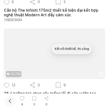
6
0
3
Căn hộ The Infiniti 175m2 thiết kế hiện đại kết hợp
nghệ thuật Modern Art đầy cảm xúc
139DESIGN
Kết nối thiết kế, thi công
Mua sắm hoàn thiện nhà
10.735
12
0
9
25 ý tưởng lựa chọn cây trồng lối đi sân vườn tạo
bóng mát quanh năm cho nhà phố
Nguyễn Quỳnh Hương
4
3
0