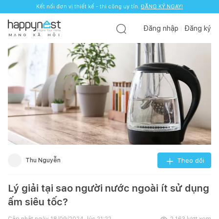
Kết nối đơn vị thiết kế - thi công uy tín.
ĐĂNG KÝ NGAY!
Đăng nhập
Đăng ký
M
Ạ
N
G
X
Ã
H
Ộ
I
Thu Nguyễn
Theo dõi
Lý giải tại sao người nước ngoài ít sử dụng
ấm siêu tốc?
Cập nhật ngày
18/09/2024, lúc 21:22
2.163
lượt xem