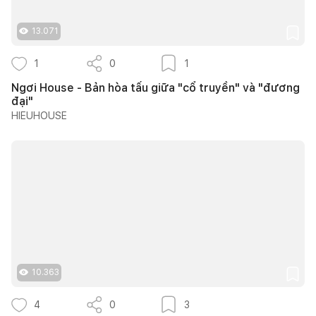
13.071
1
0
1
Ngơi House - Bản hòa tấu giữa "cổ truyền" và "đương
đại"
HIEUHOUSE
10.363
4
0
3