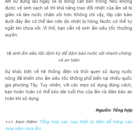
Ấm sử dụng lâu ngày sẽ bị đóng cặn bên trong. Nếu không
được vệ sinh sạch sẽ thì khả năng trao đổi nhiệt của ấm sẽ bị
giảm và làm nước chậm sôi hơn. Không chỉ vậy, lớp cặn bám
dưới đáy ấm có thể làm rơle đo nhiệt bị hỏng. Nước có thể tự
ngắt khi chưa sôi. Vì thế, bạn cần vệ sinh ấm siêu tốc thường
xuyên.
Vệ sinh ấm siêu tốc định kỳ để đảm bảo nước sôi nhanh chóng
và an toàn
Sự khác biệt về hệ thống điện và thói quen sử dụng nước
nóng đã khiến cho ấm siêu tốc không phổ biến tại nhiều quốc
gia phương Tây. Tuy nhiên, với các mẹo sử dụng đúng cách,
bạn hoàn toàn có thể kéo dài tuổi thọ của ấm và đảm bảo an
toàn khi sử dụng.
Nguồn: Tổng hợp
>>> Xem thêm:
Tổng hợp các loại thiết bị điện dễ hỏng vào
mùa nồm mưa ẩm