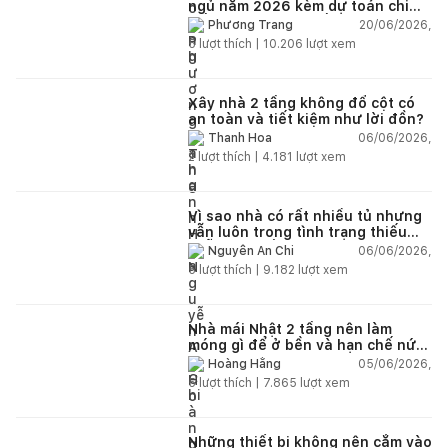
ngủ năm 2026 kèm dự toán chi
tiết và ví dụ thực tế
20/06/2026,
Phương Trang
5
lượt thích |
10.206
lượt xem
Xây nhà 2 tầng không đổ cột có
an toàn và tiết kiệm như lời đồn?
06/06/2026,
Thanh Hoa
2
lượt thích |
4.181
lượt xem
Vì sao nhà có rất nhiều tủ nhưng
vẫn luôn trong tình trạng thiếu
chỗ chứa đồ?
06/06/2026,
Nguyễn An Chi
5
lượt thích |
9.182
lượt xem
Nhà mái Nhật 2 tầng nên làm
móng gì để ở bền và hạn chế nứt
lún?
05/06/2026,
Hoàng Hằng
5
lượt thích |
7.865
lượt xem
Những thiết bị không nên cắm vào