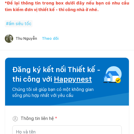
*Để lại thông tin trong box dưới đây nếu bạn có nhu cầu
tìm kiếm đơn vị thiết kế - thi công nhà ở nhé.
#
ấm siêu tốc
Theo dõi
Thu Nguyễn
Đăng ký kết nối Thiết kế -
thi công với
Happynest
Chúng tôi sẽ giúp bạn có một không gian
sống phù hợp nhất với yêu cầu
Thông tin liên hệ
*