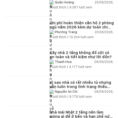
chi tiết từng hạng mục
20/06/2026,
Quân Hoàng
9
lượt thích |
9.397
lượt xem
Chi phí hoàn thiện căn hộ 2 phòng
ngủ năm 2026 kèm dự toán chi
tiết và ví dụ thực tế
20/06/2026,
Phương Trang
5
lượt thích |
10.204
lượt xem
Xây nhà 2 tầng không đổ cột có
an toàn và tiết kiệm như lời đồn?
06/06/2026,
Thanh Hoa
2
lượt thích |
4.177
lượt xem
Vì sao nhà có rất nhiều tủ nhưng
vẫn luôn trong tình trạng thiếu
chỗ chứa đồ?
06/06/2026,
Nguyễn An Chi
5
lượt thích |
9.179
lượt xem
Nhà mái Nhật 2 tầng nên làm
móng gì để ở bền và hạn chế nứt