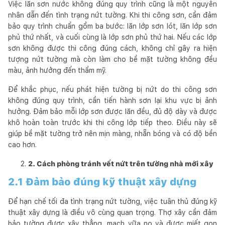
Việc lăn sơn nước không đúng quy trình cũng là một nguyên
nhân dẫn đến tình trạng nứt tường. Khi thi công sơn, cần đảm
bảo quy trình chuẩn gồm ba bước: lăn lớp sơn lót, lăn lớp sơn
phủ thứ nhất, và cuối cùng là lớp sơn phủ thứ hai. Nếu các lớp
sơn không được thi công đúng cách, không chỉ gây ra hiện
tượng nứt tường mà còn làm cho bề mặt tường không đều
màu, ảnh hưởng đến thẩm mỹ.
Để khắc phục, nếu phát hiện tường bị nứt do thi công sơn
không đúng quy trình, cần tiến hành sơn lại khu vực bị ảnh
hưởng. Đảm bảo mỗi lớp sơn được lăn đều, đủ độ dày và được
khô hoàn toàn trước khi thi công lớp tiếp theo. Điều này sẽ
giúp bề mặt tường trở nên mịn màng, nhẵn bóng và có độ bền
cao hơn.
2. Cách phòng tránh vết nứt trên tường nhà mới xây
2.1 Đảm bảo đúng kỹ thuật xây dựng
Để hạn chế tối đa tình trạng nứt tường, việc tuân thủ đúng kỹ
thuật xây dựng là điều vô cùng quan trọng. Thợ xây cần đảm
bảo tường được xây thẳng, mạch vữa no và được miết gọn