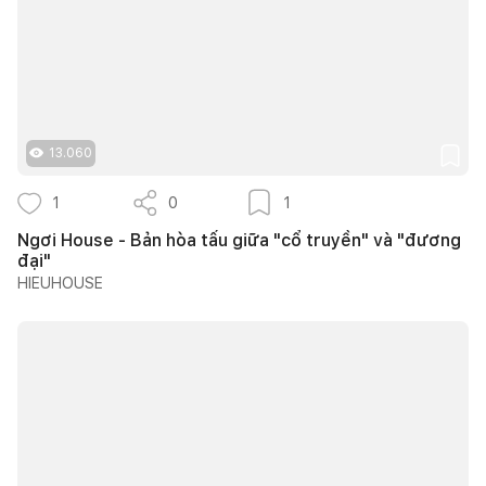
13.060
1
0
1
Ngơi House - Bản hòa tấu giữa "cổ truyền" và "đương
đại"
HIEUHOUSE