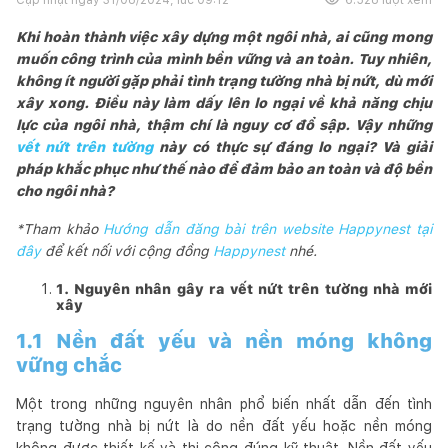
Khi hoàn thành việc xây dựng một ngôi nhà, ai cũng mong
muốn công trình của mình bền vững và an toàn. Tuy nhiên,
không ít người gặp phải tình trạng tường nhà bị nứt, dù mới
xây xong. Điều này làm dấy lên lo ngại về khả năng chịu
lực của ngôi nhà, thậm chí là nguy cơ đổ sập. Vậy những
vết nứt trên tường
này có thực sự đáng lo ngại? Và giải
pháp khắc phục như thế nào để đảm bảo an toàn và độ bền
cho ngôi nhà?
*Tham khảo
Hướng dẫn đăng bài trên website Happynest tại
đây
để kết nối với cộng đồng
Happynest
nhé.
1. Nguyên nhân gây ra vết nứt trên tường nhà mới
xây
1.1 Nền đất yếu và nền móng không
vững chắc
Một trong những nguyên nhân phổ biến nhất dẫn đến tình
trạng tường nhà bị nứt là do nền đất yếu hoặc nền móng
không được thiết kế và thi công đúng kỹ thuật. Nền đất yếu