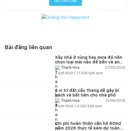
Gửi yêu cầu
Bài đăng liên quan
Xây nhà ở vùng hay mưa đá nên
chọn loại mái nào để bền và an
toàn?
27/06/2026,
Thanh Hoa
2
lượt thích |
11.036
lượt xem
3 vị trí đặt cầu thang dễ gây bí
bách và bất tiện cho nhà phố
23/06/2026,
Thanh Hoa
5
lượt thích |
4.592
lượt xem
Chi phí hoàn thiện căn hộ 80m2
năm 2026 thực tế kèm dự toán