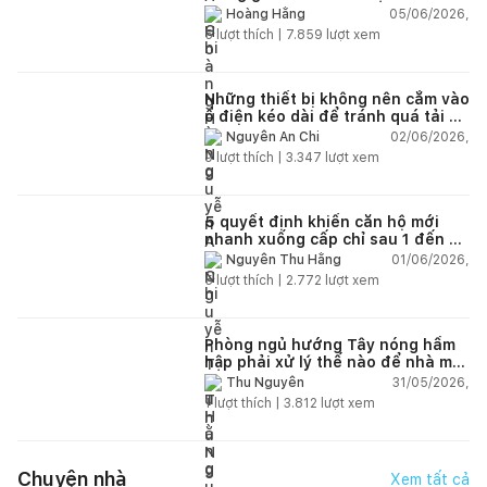
lún?
05/06/2026,
Hoàng Hằng
5
lượt thích |
7.859
lượt xem
Những thiết bị không nên cắm vào
ổ điện kéo dài để tránh quá tải và
chập cháy trong nhà
02/06/2026,
Nguyễn An Chi
9
lượt thích |
3.347
lượt xem
5 quyết định khiến căn hộ mới
nhanh xuống cấp chỉ sau 1 đến 2
năm
01/06/2026,
Nguyễn Thu Hằng
5
lượt thích |
2.772
lượt xem
Phòng ngủ hướng Tây nóng hầm
hập phải xử lý thế nào để nhà mát
hơn?
31/05/2026,
Thu Nguyễn
1
lượt thích |
3.812
lượt xem
Chuyện nhà
Xem tất cả