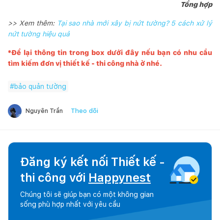
Tổng hợp
>> Xem thêm:
Tại sao nhà mới xây bị nứt tường? 5 cách xử lý
nứt tường hiệu quả
*Để lại thông tin trong box dưới đây nếu bạn có nhu cầu
tìm kiếm đơn vị thiết kế - thi công nhà ở nhé.
#
bảo quản tường
Theo dõi
Nguyên Trần
Đăng ký kết nối Thiết kế -
thi công với
Happynest
Chúng tôi sẽ giúp bạn có một không gian
sống phù hợp nhất với yêu cầu