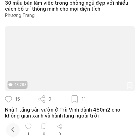
30 mẫu bàn làm việc trong phòng ngủ đẹp với nhiều
cách bố trí thông minh cho mọi diện tích
Phương Trang
Kết nối thiết kế, thi công
Mua sắm hoàn thiện nhà
43.293
15
0
11
Nhà 1 tầng sân vườn ở Trà Vinh dành 450m2 cho
không gian xanh và hành lang ngoài trời
Minh Tú
1
0
0