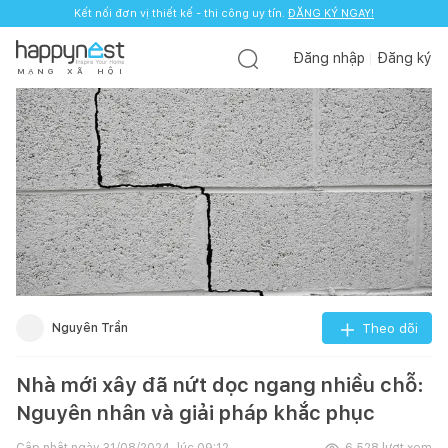
Kết nối đơn vị thiết kế - thi công uy tín.
ĐĂNG KÝ NGAY!
Đăng nhập
Đăng ký
M
Ạ
N
G
X
Ã
H
Ộ
I
Nguyên Trần
Theo dõi
Nhà mới xây đã nứt dọc ngang nhiều chỗ:
Nguyên nhân và giải pháp khắc phục
Cập nhật ngày
31/08/2024, lúc 09:12
6.528
lượt xem