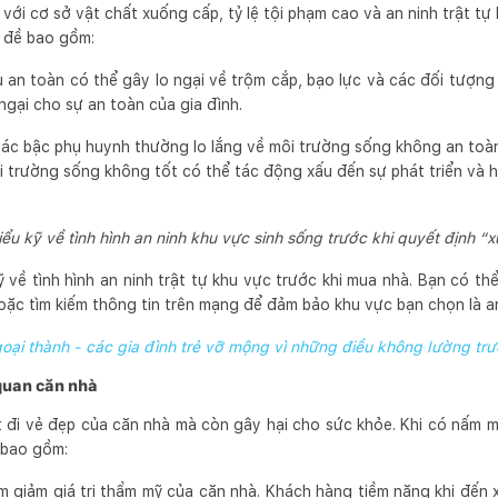
ới cơ sở vật chất xuống cấp, tỷ lệ tội phạm cao và an ninh trật tự
n đề bao gồm:
ếu an toàn có thể gây lo ngại về trộm cắp, bạo lực và các đối tượn
 ngại cho sự an toàn của gia đình.
Các bậc phụ huynh thường lo lắng về môi trường sống không an toà
i trường sống không tốt có thể tác động xấu đến sự phát triển và h
iểu kỹ về tình hình an ninh khu vực sinh sống trước khi quyết định “x
 về tình hình an ninh trật tự khu vực trước khi mua nhà. Bạn có t
ặc tìm kiếm thông tin trên mạng để đảm bảo khu vực bạn chọn là a
oại thành - các gia đình trẻ vỡ mộng vì những điều không lường tr
uan căn nhà
đi vẻ đẹp của căn nhà mà còn gây hại cho sức khỏe. Khi có nấm m
 bao gồm:
 giảm giá trị thẩm mỹ của căn nhà. Khách hàng tiềm năng khi đến