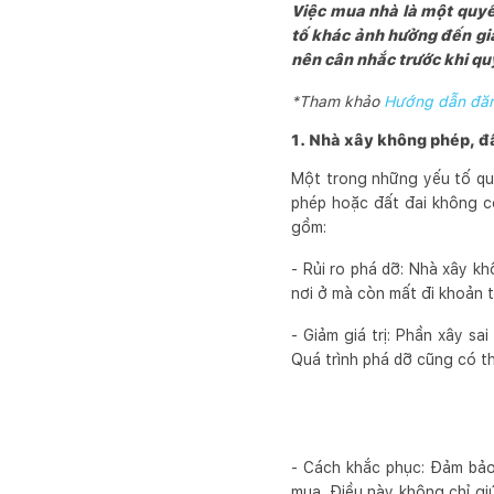
Việc mua nhà là một quyết
tố khác ảnh hưởng đến giá
nên cân nhắc trước khi q
*Tham khảo
Hướng dẫn đăng
1. Nhà xây không phép, đấ
Một trong những yếu tố qu
phép hoặc đất đai không có
gồm:
- Rủi ro phá dỡ: Nhà xây k
nơi ở mà còn mất đi khoản t
- Giảm giá trị: Phần xây s
Quá trình phá dỡ cũng có th
- Cách khắc phục: Đảm bảo 
mua. Điều này không chỉ gi