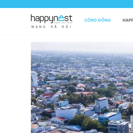
CỘNG ĐỒNG
HAP
M
Ạ
N
G
X
Ã
H
Ộ
I