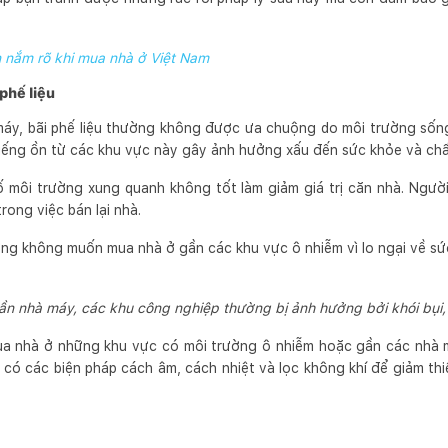
n nắm rõ khi mua nhà ở Việt Nam
phế liệu
áy, bãi phế liệu thường không được ưa chuộng do môi trường sốn
 tiếng ồn từ các khu vực này gây ảnh hưởng xấu đến sức khỏe và ch
tố môi trường xung quanh không tốt làm giảm giá trị căn nhà. Ngư
rong việc bán lại nhà.
ng không muốn mua nhà ở gần các khu vực ô nhiễm vì lo ngại về sứ
ần nhà máy, các khu công nghiệp thường bị ảnh hưởng bởi khói bụi, 
ua nhà ở những khu vực có môi trường ô nhiễm hoặc gần các nhà má
 có các biện pháp cách âm, cách nhiệt và lọc không khí để giảm thi