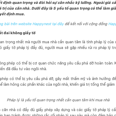
 định quan trọng và đòi hỏi sự cân nhắc kỹ lưỡng. Ngoài giá cả v
 trị của căn nhà. Dưới đây là 5 yếu tố quan trọng có thể làm giả
uyết định mua.
 bài trên website Happynest tại đây
để kết nối với cộng đồng
Hap
t đai không giấy tờ
an trọng nhất mà người mua nhà cần quan tâm là tính pháp lý của 
 giấy tờ pháp lý đầy đủ, người mua sẽ gặp nhiều rủi ro pháp lý tr
hông phép có thể bị cơ quan chức năng yêu cầu phá dỡ hoàn toàn. K
iền đã đầu tư vào ngôi nhà.
ai phép có thể bị yêu cầu phá dỡ, gây mất thẩm mỹ và ảnh hưởng đ
ể làm hỏng các phần khác của ngôi nhà, khiến giá trị tổng thể giảm
Pháp lý là yếu tố quan trọng nhất cần quan tâm khi mua nhà
căn nhà có đầy đủ giấy phép xây dựng và các giấy tờ pháp lý cần
úp bạn tránh được những rắc rối pháp lý sau này mà còn đảm bảo gi