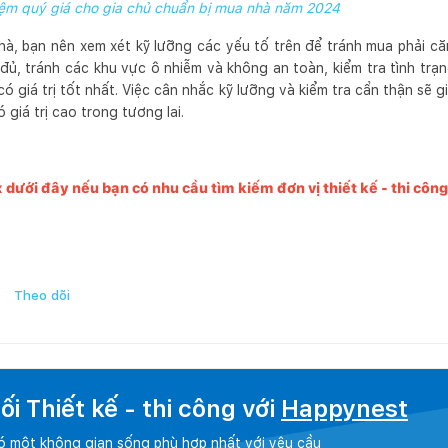
iệm quý giá cho gia chủ chuẩn bị mua nhà năm 2024
hà, bạn nên xem xét kỹ lưỡng các yếu tố trên để tránh mua phải c
 đủ, tránh các khu vực ô nhiễm và không an toàn, kiểm tra tình t
 giá trị tốt nhất. Việc cân nhắc kỹ lưỡng và kiểm tra cẩn thận sẽ 
giá trị cao trong tương lai.
x dưới đây nếu bạn có nhu cầu tìm kiếm đơn vị thiết kế - thi côn
Theo dõi
i Thiết kế - thi công với
Happynest
có một không gian sống phù hợp nhất với yêu cầu