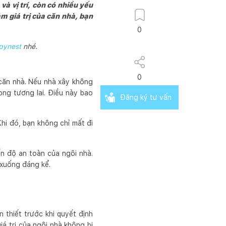
à vị trí, còn có nhiều yếu
m giá trị của căn nhà, bạn
0
pynest
nhé.
0
căn nhà. Nếu nhà xây không
ong tương lai. Điều này bao
Đăng ký tư vấn
hi đó, bạn không chỉ mất đi
ến độ an toàn của ngôi nhà.
 xuống đáng kể.
 thiết trước khi quyết định
á trị của ngôi nhà không bị