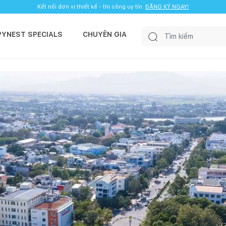
Kết nối đơn vị thiết kế - thi công uy tín.
ĐĂNG KÝ NGAY!
PYNEST SPECIALS
CHUYÊN GIA