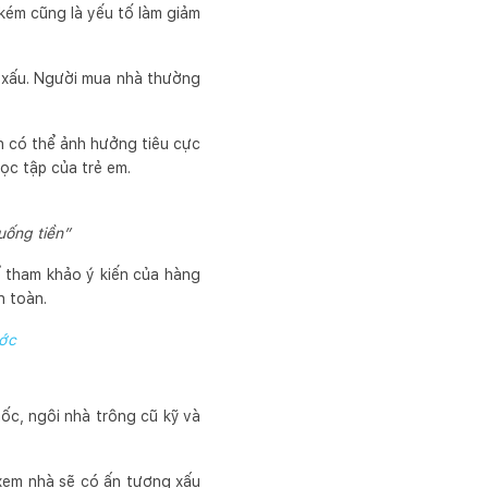
 kém cũng là yếu tố làm giảm
g xấu. Người mua nhà thường
n có thể ảnh hưởng tiêu cực
ọc tập của trẻ em.
uống tiền”
hể tham khảo ý kiến của hàng
n toàn.
ước
ốc, ngôi nhà trông cũ kỹ và
 xem nhà sẽ có ấn tượng xấu