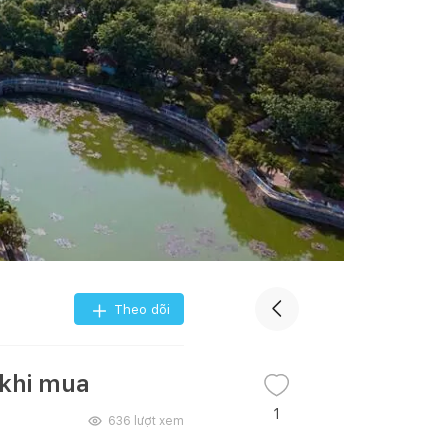
Theo dõi
 khi mua
1
636
lượt xem