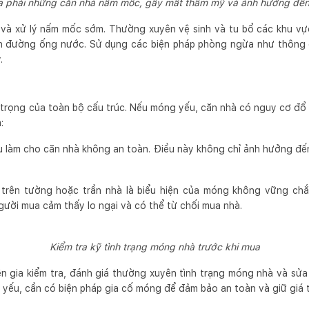
a phải những căn nhà nấm mốc, gây mất thẩm mỹ và ảnh hưởng đến
a và xử lý nấm mốc sớm. Thường xuyên vệ sinh và tu bổ các khu v
n đường ống nước. Sử dụng các biện pháp phòng ngừa như thông 
.
trọng của toàn bộ cấu trúc. Nếu móng yếu, căn nhà có nguy cơ đổ 
:
 làm cho căn nhà không an toàn. Điều này không chỉ ảnh hưởng đến
t trên tường hoặc trần nhà là biểu hiện của móng không vững chắc
gười mua cảm thấy lo ngại và có thể từ chối mua nhà.
Kiểm tra kỹ tình trạng móng nhà trước khi mua
 gia kiểm tra, đánh giá thường xuyên tình trạng móng nhà và sửa 
 yếu, cần có biện pháp gia cố móng để đảm bảo an toàn và giữ giá t