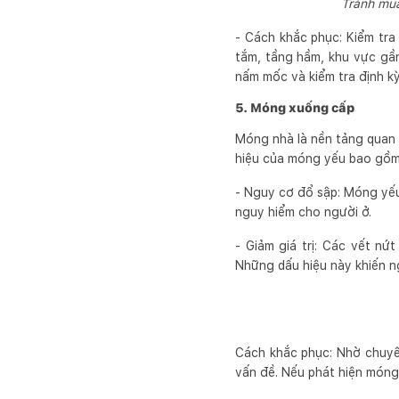
Tránh mu
- Cách khắc phục: Kiểm tr
tắm, tầng hầm, khu vực gầ
nấm mốc và kiểm tra định kỳ
5. Móng xuống cấp
Móng nhà là nền tảng quan 
hiệu của móng yếu bao gồm
- Nguy cơ đổ sập: Móng yếu
nguy hiểm cho người ở.
- Giảm giá trị: Các vết nứ
Những dấu hiệu này khiến n
Cách khắc phục: Nhờ chuyên
vấn đề. Nếu phát hiện móng