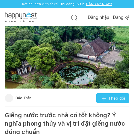
Kết nối đơn vị thiết kế - thi công uy tín.
ĐĂNG KÝ NGAY!
Đăng nhập
Đăng ký
M
Ạ
N
G
X
Ã
H
Ộ
I
Bảo Trần
Theo dõi
Giếng nước trước nhà có tốt không? Ý
nghĩa phong thủy và vị trí đặt giếng nước
đúng chuẩn