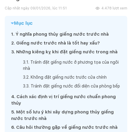
Cập nhật ngày
09/01/2026, lúc 11:51
4.478
lượt xem
Mục lục
1
.
Ý nghĩa phong thủy giếng nước trước nhà
2
.
Giếng nước trước nhà là tốt hay xấu?
3
.
Những kiêng kỵ khi đặt giếng nước trong nhà
3
.
1
.
Tránh đặt giếng nước ở phương tọa của ngôi
nhà
3
.
2
.
Không đặt giếng nước trước cửa chính
3
.
3
.
Tránh đặt giếng nước đối diện cửa phòng bếp
4
.
Cách xác định vị trí giếng nước chuẩn phong
thủy
5
.
Một số lưu ý khi xây dựng phong thủy giếng
nước trước nhà
6
.
Câu hỏi thường gặp về giếng nước trước nhà