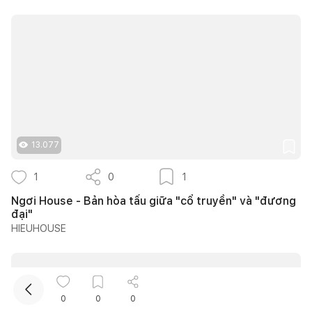
Kết nối thiết kế, thi công
13.077
1
0
1
Mua sắm hoàn thiện nhà
Ngơi House - Bản hòa tấu giữa "cổ truyền" và "đương
đại"
HIEUHOUSE
0
0
0