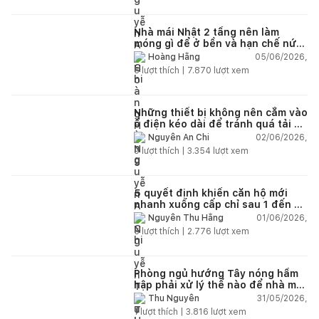
Nhà mái Nhật 2 tầng nên làm
móng gì để ở bền và hạn chế nứt
lún?
05/06/2026,
Hoàng Hằng
5
lượt thích |
7.870
lượt xem
Những thiết bị không nên cắm vào
ổ điện kéo dài để tránh quá tải và
chập cháy trong nhà
02/06/2026,
Nguyễn An Chi
9
lượt thích |
3.354
lượt xem
5 quyết định khiến căn hộ mới
nhanh xuống cấp chỉ sau 1 đến 2
năm
01/06/2026,
Nguyễn Thu Hằng
5
lượt thích |
2.776
lượt xem
Phòng ngủ hướng Tây nóng hầm
hập phải xử lý thế nào để nhà mát
hơn?
31/05/2026,
Thu Nguyễn
1
lượt thích |
3.816
lượt xem