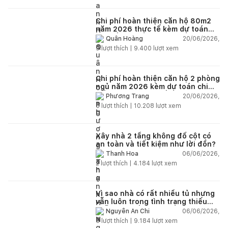
Chi phí hoàn thiện căn hộ 80m2
năm 2026 thực tế kèm dự toán
chi tiết từng hạng mục
20/06/2026,
Quân Hoàng
9
lượt thích |
9.400
lượt xem
Chi phí hoàn thiện căn hộ 2 phòng
ngủ năm 2026 kèm dự toán chi
tiết và ví dụ thực tế
20/06/2026,
Phương Trang
5
lượt thích |
10.208
lượt xem
Xây nhà 2 tầng không đổ cột có
an toàn và tiết kiệm như lời đồn?
06/06/2026,
Thanh Hoa
2
lượt thích |
4.184
lượt xem
Vì sao nhà có rất nhiều tủ nhưng
vẫn luôn trong tình trạng thiếu
chỗ chứa đồ?
06/06/2026,
Nguyễn An Chi
5
lượt thích |
9.184
lượt xem