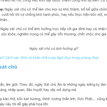
nhiều rắc rối, công việc khó đạt được thành công như dự kiến. Cụ t
ẹ:
Ngày sát chủ có thể làm cho mọi sự khó thành, bổ bể giữa chừng
 cưới hỏi thì vợ chồng khó hạnh phúc, hay nếu thực hiện bốc mộ, ma
 thản…
Ngày sát chủ có thể ảnh hưởng trực tiếp tới gia đình hay cá nhân l
ị, sức khỏe, nghiêm trọng có thể gây tổn thương, chết chóc cho gia 
Ngày sát chủ có ảnh hưởng gì?
gì? Cách xác định và khắc chế cung Ngũ Quỷ trong phong thủy
 sát chủ
ần, âm giới. Theo đó, ngày Sát chủ Âm là những ngày kiêng kỵ làm 
i táng, nhập quan, đào huyệt hay xây mồ dựng mả.
ập bàn thờ, bốc bát hương, thỉnh tượng thần linh, Đức Phật,… cũng 
ày này thì dễ gặp phải họa lớn.