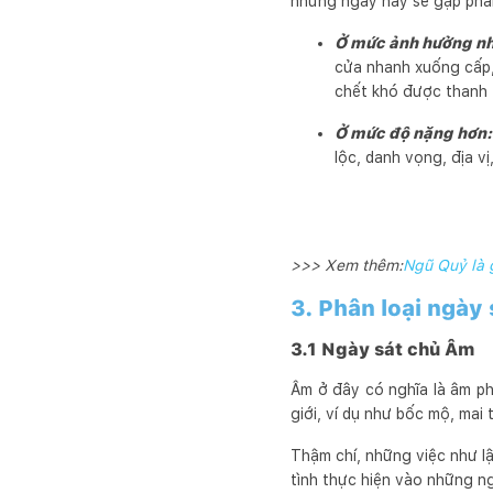
những ngày này sẽ gặp phải 
Ở mức ảnh hưởng nh
cửa nhanh xuống cấp,
chết khó được thanh
Ở mức độ nặng hơn:
lộc, danh vọng, địa v
>>> Xem thêm:
Ngũ Quỷ là 
3. Phân loại ngày
3.1 Ngày sát chủ Âm
Âm ở đây có nghĩa là âm ph
giới, ví dụ như bốc mộ, ma
Thậm chí, những việc như l
tình thực hiện vào những ng