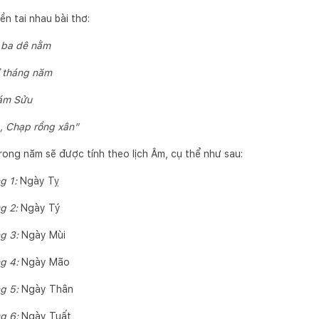
n tai nhau bài thơ:
, ba dê nằm
ỉ tháng năm
tám Sửu
à, Chạp rồng xân”
rong năm sẽ được tính theo lịch Âm, cụ thể như sau:
g 1:
Ngày Tỵ
g 2:
Ngày Tý
g 3:
Ngày Mùi
g 4:
Ngày Mão
g 5:
Ngày Thân
ng 6:
Ngày Tuất