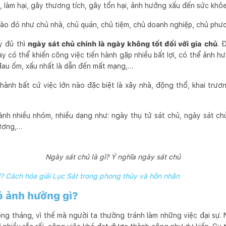
, làm hại, gây thương tích, gây tổn hại, ảnh hưởng xấu đến sức khỏe
nào đó như chủ nhà, chủ quán, chủ tiệm, chủ doanh nghiệp, chủ phư
y đủ thì
ngày sát chủ chính là ngày không tốt đối với gia chủ
. 
ày có thể khiến công việc tiến hành gặp nhiều bất lợi, có thể ảnh 
, đau ốm, xấu nhất là dẫn đến mất mạng,…
n hành bất cứ việc lớn nào đặc biệt là xây nhà, động thổ, khai trư
ành nhiều nhóm, nhiều dạng như: ngày thụ tử sát chủ, ngày sát ch
dương,…
Ngày sát chủ là gì? Ý nghĩa ngày sát chủ
ì? Cách hóa giải Lục Sát trong phong thủy và hôn nhân
ó ảnh hưởng gì?
ng tháng, vì thế mà người ta thường tránh làm những việc đại sự. 