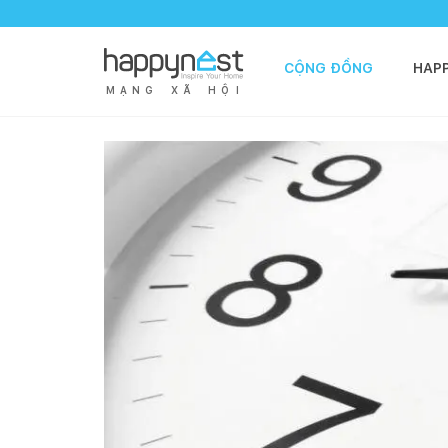
CỘNG ĐỒNG
HAP
M
Ạ
N
G
X
Ã
H
Ộ
I