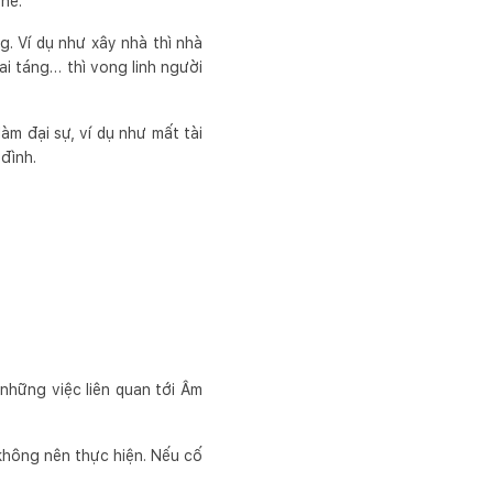
hể:
. Ví dụ như xây nhà thì nhà
i táng… thì vong linh người
àm đại sự, ví dụ như mất tài
đình.
những việc liên quan tới Âm
không nên thực hiện. Nếu cố