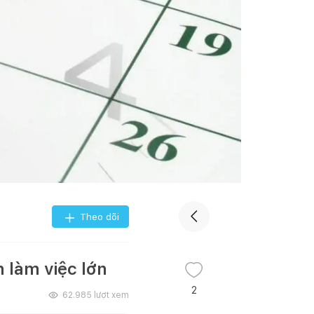
Theo dõi
 làm việc lớn
2
62.985
lượt xem