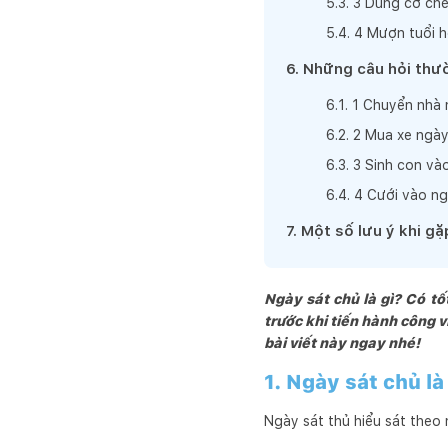
5
.
3
.
3 Dùng cơ chế
5
.
4
.
4 Mượn tuổi h
6
.
Những câu hỏi thư
6
.
1
.
1 Chuyển nhà 
6
.
2
.
2 Mua xe ngày
6
.
3
.
3 Sinh con và
6
.
4
.
4 Cưới vào ng
7
.
Một số lưu ý khi g
Ngày sát chủ là gì? Có t
trước khi tiến hành công 
bài viết này ngay nhé!
1. Ngày sát chủ là
Ngày sát thủ hiểu sát theo 