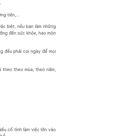
.
ơng tiện,…
Đặc biệt, nếu bạn làm những
hưởng đến sức khỏe, hao mòn
ơng đều phải coi ngày để mọi
ủ theo theo mùa, theo năm,
Nếu cố tình làm việc lớn vào