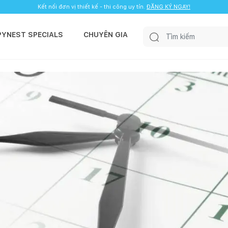
Kết nối đơn vị thiết kế - thi công uy tín.
ĐĂNG KÝ NGAY!
PYNEST SPECIALS
CHUYÊN GIA