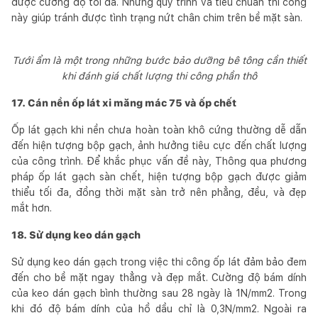
được cường độ tối đa. Những quy trình và tiêu chuẩn thi công
này giúp tránh được tình trạng nứt chân chim trên bề mặt sàn.
Tưới ẩm là một trong những bước bảo dưỡng bê tông cần thiết
khi đánh giá chất lượng thi công phần thô
17. Cán nền ốp lát xi măng mác 75 và ốp chết
Ốp lát gạch khi nền chưa hoàn toàn khô cứng thường dễ dẫn
đến hiện tượng bộp gạch, ảnh hưởng tiêu cực đến chất lượng
của công trình. Để khắc phục vấn đề này, Thông qua phương
pháp ốp lát gạch sàn chết, hiện tượng bộp gạch được giảm
thiểu tối đa, đồng thời mặt sàn trở nên phẳng, đều, và đẹp
mắt hơn.
18. Sử dụng keo dán gạch
Sử dụng keo dán gạch trong việc thi công ốp lát đảm bảo đem
đến cho bề mặt ngay thẳng và đẹp mắt. Cường độ bám dính
của keo dán gạch bình thường sau 28 ngày là 1N/mm2. Trong
khi đó độ bám dính của hồ dầu chỉ là 0,3N/mm2. Ngoài ra