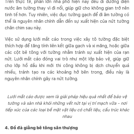
Trên thực tế, phần lớn nhà phố hiện nay đều đi đường điện
nước âm tường thay vì đi nổi, giúp giữ cho không gian trở nên
tinh tế hơn. Tuy nhiên, việc đục tường gạch để đi âm tường có
thể là nguyên nhân chính dẫn đến sự xuất hiện của nứt tường
chân chim sau này.
Việc sử dụng lưới mắt cáo trong việc xây tô tường đặc biệt
thích hợp để tăng tính liên kết giữa gạch và xi măng, hoặc giữa
các cột bê tông với tường nhằm tránh sự xuất hiện của rạn
nứt. Lưới mắt cáo đóng vai trò như một lớp bảo vệ, giúp giữ
cho lớp hồ dầu khi mới thi công không bị dịch chuyển quá
nhiều, tránh tạo ra các khoảng hở bên trong, điều này là
nguyên nhân chính gây ra nứt tường.
Lưới mắt cáo được xem là giải pháp hiệu quả nhất để bảo vệ
tường và sàn nhà khỏi những vết nứt tại vị trí mạch vữa - nơi
tiếp xúc của các loại bề mặt vật liệu có chất liệu, cấu trúc khác
nhau
4. Đổ đà giằng bê tông sân thượng