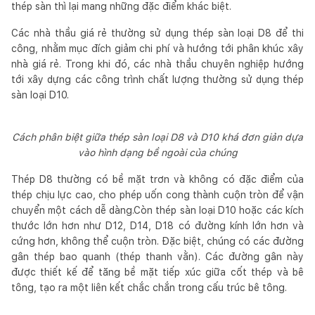
thép sàn thì lại mang những đặc điểm khác biệt.
Các nhà thầu giá rẻ thường sử dụng thép sàn loại D8 để thi
công, nhằm mục đích giảm chi phí và hướng tới phân khúc xây
nhà giá rẻ. Trong khi đó, các nhà thầu chuyên nghiệp hướng
tới xây dựng các công trình chất lượng thường sử dụng thép
sàn loại D10.
Cách phân biệt giữa thép sàn loại D8 và D10 khá đơn giản dựa
vào hình dạng bề ngoài của chúng
Thép D8 thường có bề mặt trơn và không có đặc điểm của
thép chịu lực cao, cho phép uốn cong thành cuộn tròn để vận
chuyển một cách dễ dàng.Còn thép sàn loại D10 hoặc các kích
thước lớn hơn như D12, D14, D18 có đường kính lớn hơn và
cứng hơn, không thể cuộn tròn. Đặc biệt, chúng có các đường
gân thép bao quanh (thép thanh vằn). Các đường gân này
được thiết kế để tăng bề mặt tiếp xúc giữa cốt thép và bê
tông, tạo ra một liên kết chắc chắn trong cấu trúc bê tông.