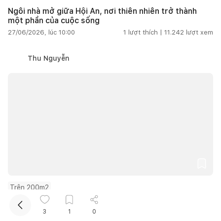
Ngôi nhà mở giữa Hội An, nơi thiên nhiên trở thành
một phần của cuộc sống
27/06/2026, lúc 10:00
1
lượt thích |
11.242
lượt xem
Thu Nguyễn
Kết nối thiết kế, thi công
Mua sắm hoàn thiện nhà
Trên 200m2
Cải tạo nhà 300 năm tuổi thành không gian sống hiện
đại giữa thiên nhiên
3
1
0