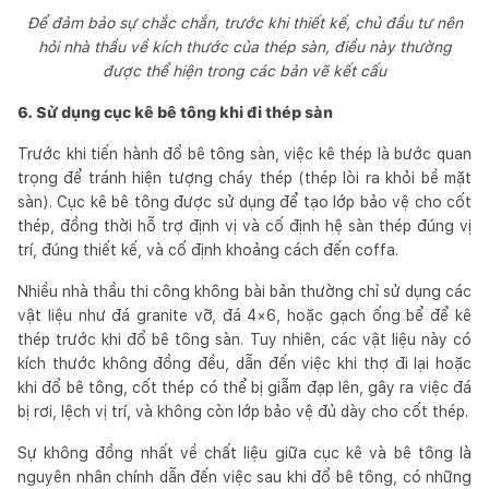
Để đảm bảo sự chắc chắn, trước khi thiết kế, chủ đầu tư nên
hỏi nhà thầu về kích thước của thép sàn, điều này thường
được thể hiện trong các bản vẽ kết cấu
6. Sử dụng cục kê bê tông khi đi thép sàn
Trước khi tiến hành đổ bê tông sàn, việc kê thép là bước quan
trọng để tránh hiện tượng cháy thép (thép lòi ra khỏi bề mặt
sàn). Cục kê bê tông được sử dụng để tạo lớp bảo vệ cho cốt
thép, đồng thời hỗ trợ định vị và cố định hệ sàn thép đúng vị
trí, đúng thiết kế, và cố định khoảng cách đến coffa.
Nhiều nhà thầu thi công không bài bản thường chỉ sử dụng các
vật liệu như đá granite vỡ, đá 4×6, hoặc gạch ống bể để kê
thép trước khi đổ bê tông sàn. Tuy nhiên, các vật liệu này có
kích thước không đồng đều, dẫn đến việc khi thợ đi lại hoặc
khi đổ bê tông, cốt thép có thể bị giẫm đạp lên, gây ra việc đá
bị rơi, lệch vị trí, và không còn lớp bảo vệ đủ dày cho cốt thép.
Sự không đồng nhất về chất liệu giữa cục kê và bê tông là
nguyên nhân chính dẫn đến việc sau khi đổ bê tông, có những