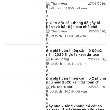
toàn?
27/06/2026,
Thanh Hoa
2
lượt thích |
11.050
lượt xem
3 vị trí đặt cầu thang dễ gây bí
bách và bất tiện cho nhà phố
23/06/2026,
Thanh Hoa
5
lượt thích |
4.603
lượt xem
Chi phí hoàn thiện căn hộ 80m2
năm 2026 thực tế kèm dự toán
chi tiết từng hạng mục
20/06/2026,
Quân Hoàng
9
lượt thích |
9.404
lượt xem
Chi phí hoàn thiện căn hộ 2 phòng
ngủ năm 2026 kèm dự toán chi
tiết và ví dụ thực tế
20/06/2026,
Phương Trang
5
lượt thích |
10.216
lượt xem
Xây nhà 2 tầng không đổ cột có
an toàn và tiết kiệm như lời đồn?