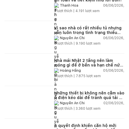
06/06/2026,
Thanh Hoa
2
lượt thích |
4.191
lượt xem
Vì sao nhà có rất nhiều tủ nhưng
vẫn luôn trong tình trạng thiếu
chỗ chứa đồ?
06/06/2026,
Nguyễn An Chi
5
lượt thích |
9.190
lượt xem
Nhà mái Nhật 2 tầng nên làm
móng gì để ở bền và hạn chế nứt
lún?
05/06/2026,
Hoàng Hằng
5
lượt thích |
7.875
lượt xem
Những thiết bị không nên cắm vào
ổ điện kéo dài để tránh quá tải và
chập cháy trong nhà
02/06/2026,
Nguyễn An Chi
9
lượt thích |
3.360
lượt xem
5 quyết định khiến căn hộ mới