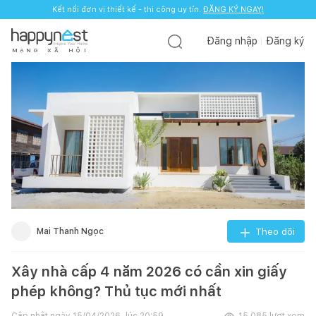
Kết nối đơn vị thiết kế - thi công uy tín.
ĐĂNG KÝ NGAY!
Đăng nhập
Đăng ký
M
Ạ
N
G
X
Ã
H
Ộ
I
Mai Thanh Ngọc
Theo dõi
Xây nhà cấp 4 năm 2026 có cần xin giấy
phép không? Thủ tục mới nhất
Cập nhật ngày
15/04/2026, lúc 20:59
15.085
lượt xem