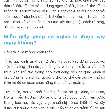
của mình có cần xin giấy phép hay không, hoặc chưa biết bắt
đầu từ đâu để làm hồ sơ đúng ngay từ đầu, bạn có thể để lại
thông tin tại box đăng ký tư vấn. Happynest sẽ kết nối bạn với
kiến trúc sư phù hợp để hỗ trợ kiểm tra quy hoạch, tư vấn giải
pháp thiết kế và chuẩn bị thủ tục xây dựng một cách rõ ràng,
dễ hiểu và đúng quy định.
Miễn giấy phép có nghĩa là được xây
ngay không?
Câu trả lời là không hoàn toàn.
Theo quy định tại khoản 2 Điều 43 Luật Xây dựng 2025, với
một số công trình được miễn giấy phép, chủ đầu tư vẫn phải
thực hiện thủ tục thông báo khởi công đến cơ quan quản lý
xây dựng tại địa phương, đồng thời có thể cần gửi kèm hồ sơ
thiết kế để cơ quan chức năng theo dõi và quản lý.
Tuy nhiên, đối với nhà ở riêng lẻ của hộ gia đình, cá nhân,
trong nhiều trường hợp sẽ không bắt buộc thực hiện bước
thông báo này. Dù vậy, việc chuẩn bị hồ sơ thiết kế và xây
dựng đúng quy định vẫn là điều cần thiết để tránh rủi ro sau