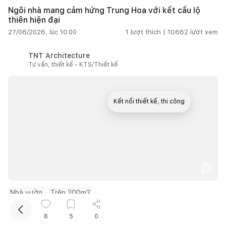
Ngôi nhà mang cảm hứng Trung Hoa với kết cấu lộ
thiên hiện đại
27/06/2026, lúc 10:00
1
lượt thích |
10.662
lượt xem
TNT Architecture
Tư vấn, thiết kế - KTS/Thiết kế
Kết nối thiết kế, thi công
Nhà vườn
Trên 200m2
Nhà vườn tại Ninh Bình gìn giữ nhà thờ tổ bằng giải
6
5
0
pháp tổ chức lại không gian