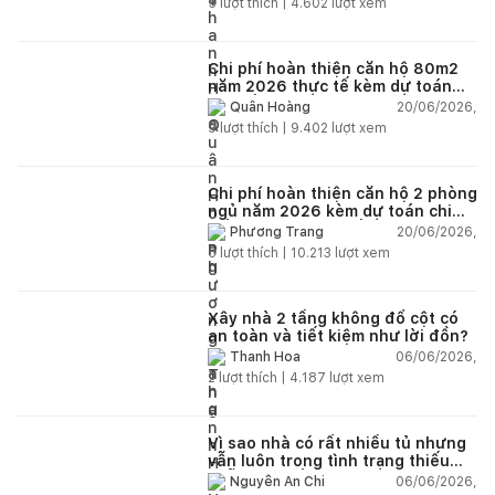
5
lượt thích |
4.602
lượt xem
Chi phí hoàn thiện căn hộ 80m2
năm 2026 thực tế kèm dự toán
chi tiết từng hạng mục
20/06/2026,
Quân Hoàng
9
lượt thích |
9.402
lượt xem
Chi phí hoàn thiện căn hộ 2 phòng
ngủ năm 2026 kèm dự toán chi
tiết và ví dụ thực tế
20/06/2026,
Phương Trang
5
lượt thích |
10.213
lượt xem
Xây nhà 2 tầng không đổ cột có
an toàn và tiết kiệm như lời đồn?
06/06/2026,
Thanh Hoa
2
lượt thích |
4.187
lượt xem
Vì sao nhà có rất nhiều tủ nhưng
vẫn luôn trong tình trạng thiếu
chỗ chứa đồ?
06/06/2026,
Nguyễn An Chi