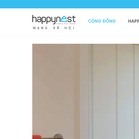
CỘNG ĐỒNG
HAP
M
Ạ
N
G
X
Ã
H
Ộ
I