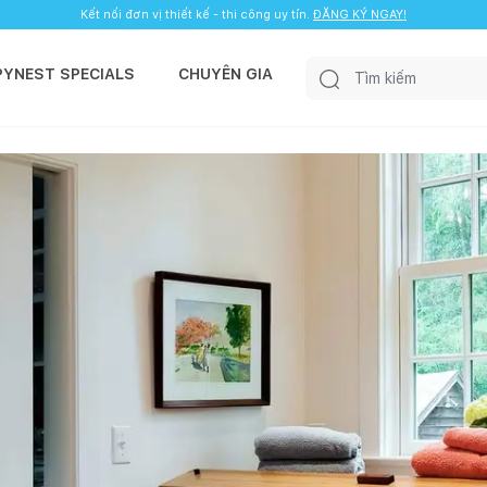
Kết nối đơn vị thiết kế - thi công uy tín.
ĐĂNG KÝ NGAY!
PYNEST SPECIALS
CHUYÊN GIA