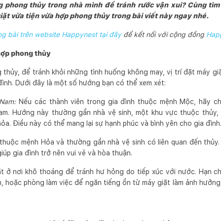
 phong thủy trong nhà mình để tránh rước vận xui? Cùng tìm
iặt vừa tiện vừa hợp phong thủy trong bài viết này ngay nhé.
 bài trên website Happynest tại đây
để kết nối với cộng đồng
Hap
 hợp phong thủy
thủy, để tránh khỏi những tình huống không may, vị trí đặt máy g
a đình. Dưới đây là một số hướng bạn có thể xem xét:
 Nam:
Nếu các thành viên trong gia đình thuộc mệnh Mộc, hãy chọ
. Hướng này thường gần nhà vệ sinh, một khu vực thuộc thủy, v
ỏa. Điều này có thể mang lại sự hạnh phúc và bình yên cho gia đình
uộc mệnh Hỏa và thường gần nhà vệ sinh có liên quan đến thủy. V
giúp gia đình trở nên vui vẻ và hòa thuận.
ặt ở nơi khô thoáng để tránh hư hỏng do tiếp xúc với nước. Hạn c
 hoặc phòng làm việc để ngăn tiếng ồn từ máy giặt làm ảnh hưởng