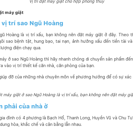
Vị trí đặt máy giặt cho hợp phong thủy
đặt máy giặt
 vị trí sao Ngũ Hoàng
Ngũ Hoàng là vị trí xấu, bạn không nên đặt máy giặt ở đây. Theo 
i sao bệnh tật, hung bạo, tai nạn, ảnh hưởng xấu đến tiền tài v
lượng điện chạy qua.
 máy ở sao Ngũ Hoàng thì hãy nhanh chóng di chuyển sản phẩm đến vị
ựa vào vị trí thiết kế căn nhà, căn phòng của bạn.
 giúp đỡ của những nhà chuyên môn về phương hướng để có sự xác 
đặt máy giặt ở sao Ngũ Hoàng là vị trí xấu, bạn không nên đặt máy gi
n phải của nhà ở
 gia đình có 4 phương là Bạch Hổ, Thanh Long, Huyền Vũ và Chu Tư
 dung hòa, khắc chế và cân bằng lẫn nhau.