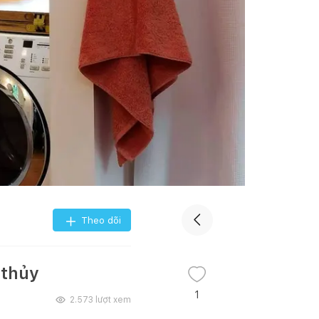
Theo dõi
 thủy
1
2.573
lượt xem