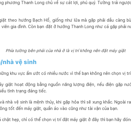
ng phương Thanh Long chủ về sự cát lợi, phú quý. Tường trái ngược
 giặt theo hướng Bạch Hổ, giống như lửa mà gặp phải dầu càng 
viên gia đình. Còn bạn đặt ở hướng Thanh Long như cá gặp phải nư
Phía tường bên phải của nhà ở là vị trí không nên đặt máy giặt
/nhà vệ sinh
hững khu vực ẩm ướt có nhiều nước vì thế bạn không nên chọn vị trí
máy giặt hoạt động bằng nguồn năng lượng điện, nếu điện gặp n
ều tình trạng đáng tiếc.
à nhà vệ sinh là mệnh thủy, khi gặp hỏa thì sẽ xung khắc. Ngoài ra
ông tốt đến máy giặt, quần áo vào cũng như tài vận của bạn.
chật hẹp, chỉ có thể chọn vị trí đặt máy giặt ở đây thì bạn hãy đón