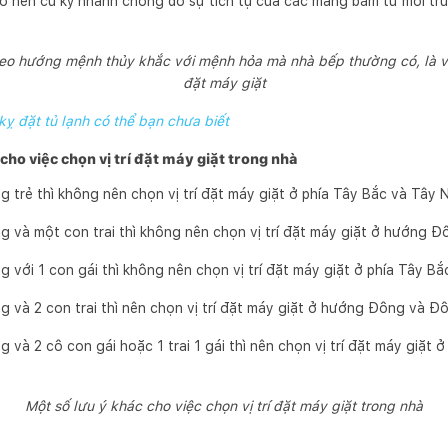
rở nên cũ kỹ nhanh chóng do sự tích tụ của các mảng bám từ môi tr
heo hướng mệnh thủy khắc với mệnh hỏa mà nhà bếp thường có, là vị
đặt máy giặt
g kỵ đặt tủ lạnh có thể bạn chưa biết
 cho việc chọn vị trí đặt máy giặt trong nhà
g trẻ thì không nên chọn vị trí đặt máy giặt ở phía Tây Bắc và Tây 
ng và một con trai thì không nên chọn vị trí đặt máy giặt ở hướng 
g với 1 con gái thì không nên chọn vị trí đặt máy giặt ở phía Tây 
g và 2 con trai thì nên chọn vị trí đặt máy giặt ở hướng Đông và Đ
g và 2 cô con gái hoặc 1 trai 1 gái thì nên chọn vị trí đặt máy giặt
Một số lưu ý khác cho việc chọn vị trí đặt máy giặt trong nhà