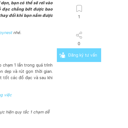
ọn, bạn có thể sẽ rơi vào
đồ đạc chẳng bớt được bao
ẽ thay đổi khi bạn nắm được
1
pynest
nhé.
0
Đăng ký tư vấn
 chạm 1 lần trong quá trình
ọn dẹp và rút gọn thời gian.
át tốt các đồ đạc và sau khi
g việc
hực hiện quy tắc 1 chạm dễ