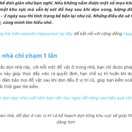
hề đơn giản như bạn nghĩ. Nếu không nắm được một số mẹo khi d
i một khu vực mà vẫn bị sót đồ hay sau khi dọn xong, lượng 
 - 2 ngày sau thì tình trạng bề bộn lại như cũ. Những điều đó s
, cùng mình tìm hiểu nhé.
 bài trên website Happynest tại đây
để kết nối với cộng đồng
Hap
n nhà chỉ chạm 1 lần
ắc dọn nhà này, với mỗi một đồ vật ở trong nhà, bạn chỉ được phép
c này giúp thúc đẩy việc ra quyết định, hạn chế sự trì hoãn khi d
 đảm bảo mọi đồ vật sau khi dọn đều ở vị trí cũ, giúp bạn kiểm so
 thời gian tìm kiếm.
 dọn dẹp nhà cuối năm bạn nên học ngay để nâng cao hiệu quả côn
an nhà, đồ đạc ở các vị trí và kế hoạch dọn từng khu vực sẽ giúp t
dàng hơn