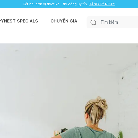
Kết nối đơn vị thiết kế - thi công uy tín.
ĐĂNG KÝ NGAY!
PYNEST SPECIALS
CHUYÊN GIA