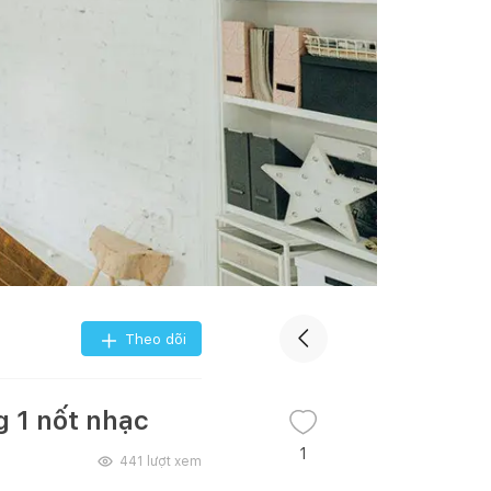
Theo dõi
g 1 nốt nhạc
1
441
lượt xem