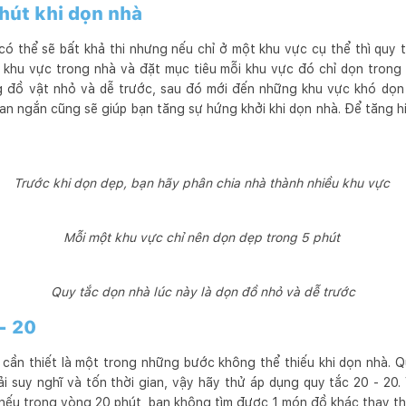
phút khi dọn nhà
có thể sẽ bất khả thi nhưng nếu chỉ ở một khu vực cụ thể thì quy t
khu vực trong nhà và đặt mục tiêu mỗi khu vực đó chỉ dọn trong
g đồ vật nhỏ và dễ trước, sau đó mới đến những khu vực khó dọn 
ian ngắn cũng sẽ giúp bạn tăng sự hứng khởi khi dọn nhà. Để tăng h
Trước khi dọn dẹp, bạn hãy phân chia nhà thành nhiều khu vực
Mỗi một khu vực chỉ nên dọn dẹp trong 5 phút
Quy tắc dọn nhà lúc này là dọn đồ nhỏ và dễ trước
 - 20
ần thiết là một trong những bước không thể thiếu khi dọn nhà. Qu
ải suy nghĩ và tốn thời gian, vậy hãy thử áp dụng quy tắc 20 - 20.
ồ nếu trong vòng 20 phút, bạn không tìm được 1 món đồ khác thay th