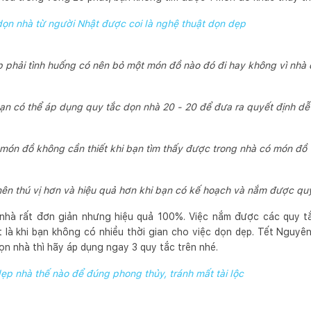
ọn nhà từ người Nhật được coi là nghệ thuật dọn dẹp
p phải tình huống có nên bỏ một món đồ nào đó đi hay không vì nhà 
bạn có thể áp dụng quy tắc dọn nhà 20 - 20 để đưa ra quyết định d
món đồ không cần thiết khi bạn tìm thấy được trong nhà có món đồ 
nên thú vị hơn và hiệu quả hơn khi bạn có kế hoạch và nắm được qu
 nhà rất đơn giản nhưng hiệu quả 100%. Việc nắm được các quy t
t là khi bạn không có nhiều thời gian cho việc dọn dẹp. Tết Ngu
ọn nhà thì hãy áp dụng ngay 3 quy tắc trên nhé.
ẹp nhà thế nào để đúng phong thủy, tránh mất tài lộc