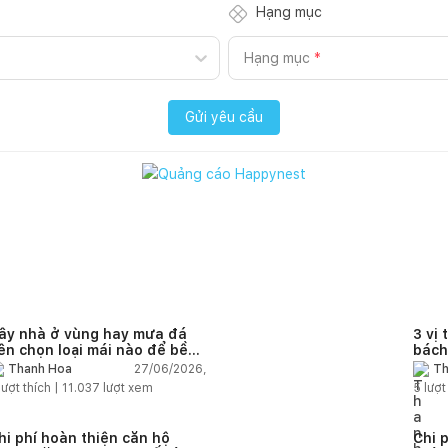
Hạng mục
Hạng mục
*
Gửi yêu cầu
ây nhà ở vùng hay mưa đá
3 vị 
ên chọn loại mái nào để bền
bách
à an toàn?
27/06/2026,
Thanh Hoa
Th
lượt thích |
11.037
lượt xem
5
lượt
hi phí hoàn thiện căn hộ
Chi 