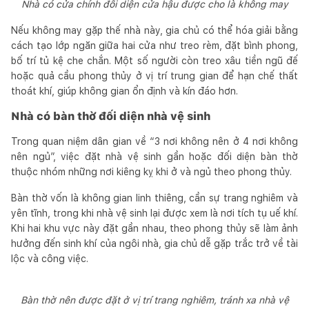
Nhà có cửa chính đối diện cửa hậu được cho là không may
Nếu không may gặp thế nhà này, gia chủ có thể hóa giải bằng
cách tạo lớp ngăn giữa hai cửa như treo rèm, đặt bình phong,
bố trí tủ kệ che chắn. Một số người còn treo xâu tiền ngũ đế
hoặc quả cầu phong thủy ở vị trí trung gian để hạn chế thất
thoát khí, giúp không gian ổn định và kín đáo hơn.
Nhà có bàn thờ đối diện nhà vệ sinh
Trong quan niệm dân gian về “3 nơi không nên ở 4 nơi không
nên ngủ”, việc đặt nhà vệ sinh gần hoặc đối diện bàn thờ
thuộc nhóm những nơi kiêng kỵ khi ở và ngủ theo phong thủy.
Bàn thờ vốn là không gian linh thiêng, cần sự trang nghiêm và
yên tĩnh, trong khi nhà vệ sinh lại được xem là nơi tích tụ uế khí.
Khi hai khu vực này đặt gần nhau, theo phong thủy sẽ làm ảnh
hưởng đến sinh khí của ngôi nhà, gia chủ dễ gặp trắc trở về tài
lộc và công việc.
Bàn thờ nên được đặt ở vị trí trang nghiêm, tránh xa nhà vệ