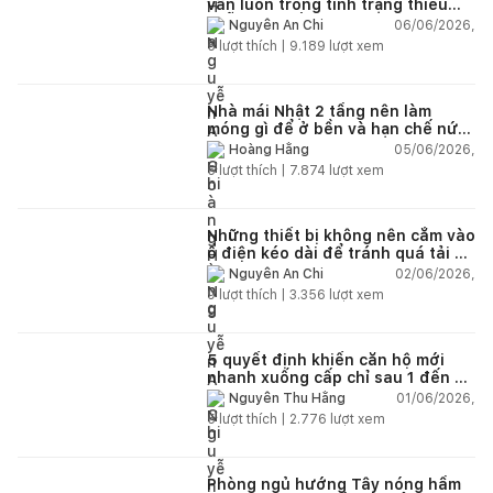
vẫn luôn trong tình trạng thiếu
chỗ chứa đồ?
06/06/2026,
Nguyễn An Chi
5
lượt thích |
9.189
lượt xem
Nhà mái Nhật 2 tầng nên làm
móng gì để ở bền và hạn chế nứt
lún?
05/06/2026,
Hoàng Hằng
5
lượt thích |
7.874
lượt xem
Những thiết bị không nên cắm vào
ổ điện kéo dài để tránh quá tải và
chập cháy trong nhà
02/06/2026,
Nguyễn An Chi
9
lượt thích |
3.356
lượt xem
5 quyết định khiến căn hộ mới
nhanh xuống cấp chỉ sau 1 đến 2
năm
01/06/2026,
Nguyễn Thu Hằng
5
lượt thích |
2.776
lượt xem
Phòng ngủ hướng Tây nóng hầm