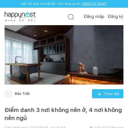
Kết nối đơn vị thiết kế - thi công uy tín.
ĐĂNG KÝ NGAY!
Đăng nhập
Đăng ký
M
Ạ
N
G
X
Ã
H
Ộ
I
Bảo Trần
Theo dõi
Điểm danh 3 nơi không nên ở, 4 nơi không
nên ngủ
Cập nhật ngày
10/02/2026, lúc 13:54
144.071
lượt xem