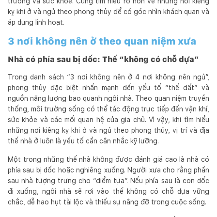
trường và sức khỏe. Cùng tìm hiểu rõ hơn về những nơi kiêng
kỵ khi ở và ngủ theo phong thủy để có góc nhìn khách quan và
áp dụng linh hoạt.
3 nơi không nên ở theo quan niệm xưa
Nhà có phía sau bị dốc: Thế “không có chỗ dựa”
Trong danh sách “3 nơi không nên ở 4 nơi không nên ngủ”,
phong thủy đặc biệt nhấn mạnh đến yếu tố “thế đất” và
nguồn năng lượng bao quanh ngôi nhà. Theo quan niệm truyền
thống, môi trường sống có thể tác động trực tiếp đến vận khí,
sức khỏe và các mối quan hệ của gia chủ. Vì vậy, khi tìm hiểu
những nơi kiêng kỵ khi ở và ngủ theo phong thủy, vị trí và địa
thế nhà ở luôn là yếu tố cần cân nhắc kỹ lưỡng.
Một trong những thế nhà không được đánh giá cao là nhà có
phía sau bị dốc hoặc nghiêng xuống. Người xưa cho rằng phần
sau nhà tượng trưng cho “điểm tựa”. Nếu phía sau là con dốc
đi xuống, ngôi nhà sẽ rơi vào thế không có chỗ dựa vững
chắc, dễ hao hụt tài lộc và thiếu sự nâng đỡ trong cuộc sống.