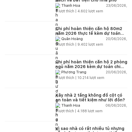
23/06/2026,
Thanh Hoa
5
lượt thích |
4.602
lượt xem
Chi phí hoàn thiện căn hộ 80m2
năm 2026 thực tế kèm dự toán
chi tiết từng hạng mục
20/06/2026,
Quân Hoàng
9
lượt thích |
9.402
lượt xem
Chi phí hoàn thiện căn hộ 2 phòng
ngủ năm 2026 kèm dự toán chi
tiết và ví dụ thực tế
20/06/2026,
Phương Trang
5
lượt thích |
10.214
lượt xem
Xây nhà 2 tầng không đổ cột có
an toàn và tiết kiệm như lời đồn?
06/06/2026,
Thanh Hoa
2
lượt thích |
4.188
lượt xem
Vì sao nhà có rất nhiều tủ nhưng