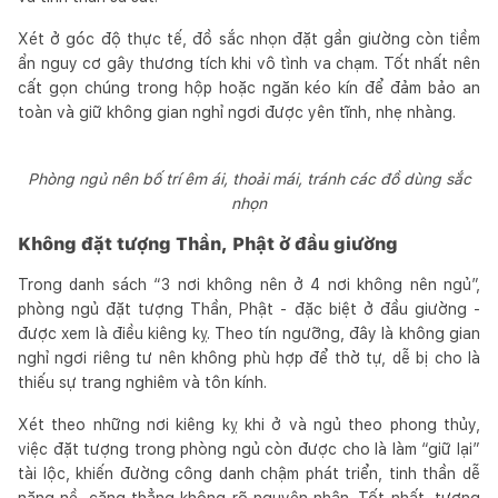
Xét ở góc độ thực tế, đồ sắc nhọn đặt gần giường còn tiềm
ẩn nguy cơ gây thương tích khi vô tình va chạm. Tốt nhất nên
cất gọn chúng trong hộp hoặc ngăn kéo kín để đảm bảo an
toàn và giữ không gian nghỉ ngơi được yên tĩnh, nhẹ nhàng.
Phòng ngủ nên bố trí êm ái, thoải mái, tránh các đồ dùng sắc
nhọn
Không đặt tượng Thần, Phật ở đầu giường
Trong danh sách “3 nơi không nên ở 4 nơi không nên ngủ”,
phòng ngủ đặt tượng Thần, Phật - đặc biệt ở đầu giường -
được xem là điều kiêng kỵ. Theo tín ngưỡng, đây là không gian
nghỉ ngơi riêng tư nên không phù hợp để thờ tự, dễ bị cho là
thiếu sự trang nghiêm và tôn kính.
Xét theo những nơi kiêng kỵ khi ở và ngủ theo phong thủy,
việc đặt tượng trong phòng ngủ còn được cho là làm “giữ lại”
tài lộc, khiến đường công danh chậm phát triển, tinh thần dễ
nặng nề, căng thẳng không rõ nguyên nhân. Tốt nhất, tượng