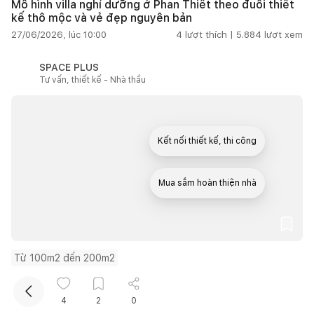
Mô hình villa nghỉ dưỡng ở Phan Thiết theo đuổi thiết
kế thô mộc và vẻ đẹp nguyên bản
27/06/2026, lúc 10:00
4
lượt thích |
5.884
lượt xem
SPACE PLUS
Tư vấn, thiết kế - Nhà thầu
Kết nối thiết kế, thi công
Mua sắm hoàn thiện nhà
Từ 100m2 đến 200m2
Nhà Đạ Huoai ở Lâm Đồng đưa ký ức gia đình vào
không gian sống đương đại
4
2
0
27/06/2026, lúc 10:00
1
lượt thích |
15.688
lượt xem