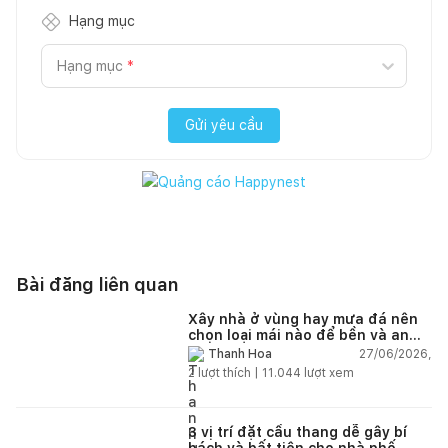
Hạng mục
Hạng mục
*
Gửi yêu cầu
Bài đăng liên quan
Xây nhà ở vùng hay mưa đá nên
chọn loại mái nào để bền và an
toàn?
27/06/2026,
Thanh Hoa
2
lượt thích |
11.044
lượt xem
3 vị trí đặt cầu thang dễ gây bí
bách và bất tiện cho nhà phố