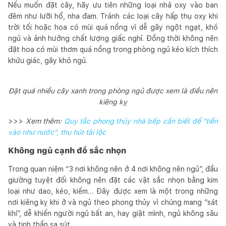
Nếu muốn đặt cây, hãy ưu tiên những loại nhả oxy vào ban
đêm như lưỡi hổ, nha đam. Tránh các loại cây hấp thụ oxy khi
trời tối hoặc hoa có mùi quá nồng vì dễ gây ngột ngạt, khó
ngủ và ảnh hưởng chất lượng giấc nghỉ. Đồng thời không nên
đặt hoa có mùi thơm quá nồng trong phòng ngủ kẻo kích thích
khứu giác, gây khó ngủ.
Đặt quá nhiều cây xanh trong phòng ngủ được xem là điều nên
kiêng kỵ
>>>
Xem thêm:
Quy tắc phong thủy nhà bếp cần biết để "tiền
vào như nước", thu hút tài lộc
Không ngủ cạnh đồ sắc nhọn
Trong quan niệm “3 nơi không nên ở 4 nơi không nên ngủ”, đầu
giường tuyệt đối không nên đặt các vật sắc nhọn bằng kim
loại như dao, kéo, kiếm… Đây được xem là một trong những
nơi kiêng kỵ khi ở và ngủ theo phong thủy vì chúng mang “sát
khí”, dễ khiến người ngủ bất an, hay giật mình, ngủ không sâu
và tinh thần sa sút.