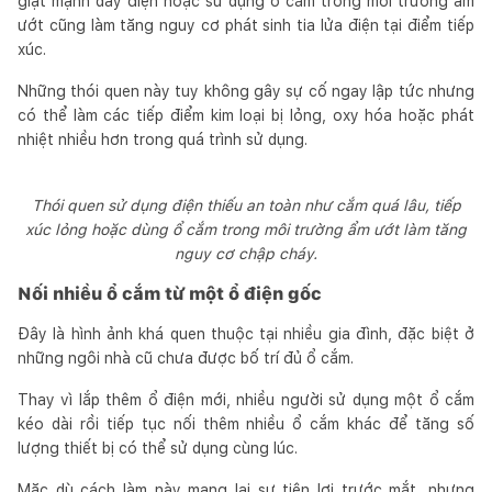
giật mạnh dây điện hoặc sử dụng ổ cắm trong môi trường ẩm
ướt cũng làm tăng nguy cơ phát sinh tia lửa điện tại điểm tiếp
xúc.
Những thói quen này tuy không gây sự cố ngay lập tức nhưng
có thể làm các tiếp điểm kim loại bị lỏng, oxy hóa hoặc phát
nhiệt nhiều hơn trong quá trình sử dụng.
Thói quen sử dụng điện thiếu an toàn như cắm quá lâu, tiếp
xúc lỏng hoặc dùng ổ cắm trong môi trường ẩm ướt làm tăng
nguy cơ chập cháy.
Nối nhiều ổ cắm từ một ổ điện gốc
Đây là hình ảnh khá quen thuộc tại nhiều gia đình, đặc biệt ở
những ngôi nhà cũ chưa được bố trí đủ ổ cắm.
Thay vì lắp thêm ổ điện mới, nhiều người sử dụng một ổ cắm
kéo dài rồi tiếp tục nối thêm nhiều ổ cắm khác để tăng số
lượng thiết bị có thể sử dụng cùng lúc.
Mặc dù cách làm này mang lại sự tiện lợi trước mắt, nhưng