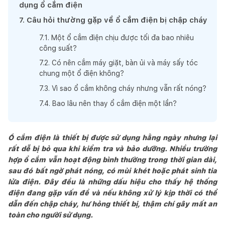
dụng ổ cắm điện
7
.
Câu hỏi thường gặp về ổ cắm điện bị chập cháy
7
.
1
.
Một ổ cắm điện chịu được tối đa bao nhiêu
công suất?
7
.
2
.
Có nên cắm máy giặt, bàn ủi và máy sấy tóc
chung một ổ điện không?
7
.
3
.
Vì sao ổ cắm không cháy nhưng vẫn rất nóng?
7
.
4
.
Bao lâu nên thay ổ cắm điện một lần?
Ổ cắm điện là thiết bị được sử dụng hằng ngày nhưng lại
rất dễ bị bỏ qua khi kiểm tra và bảo dưỡng. Nhiều trường
hợp ổ cắm vẫn hoạt động bình thường trong thời gian dài,
sau đó bất ngờ phát nóng, có mùi khét hoặc phát sinh tia
lửa điện. Đây đều là những dấu hiệu cho thấy hệ thống
điện đang gặp vấn đề và nếu không xử lý kịp thời có thể
dẫn đến chập cháy, hư hỏng thiết bị, thậm chí gây mất an
toàn cho người sử dụng.