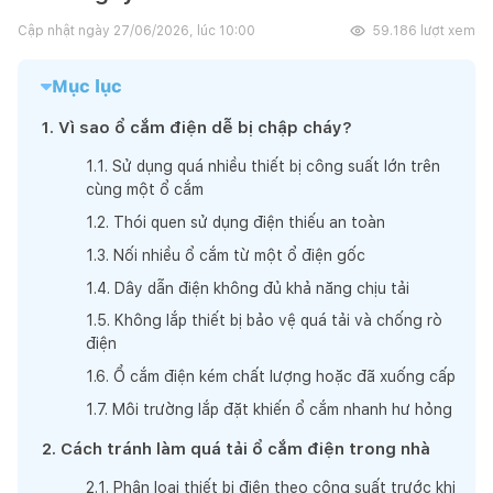
Cập nhật ngày
27/06/2026, lúc 10:00
59.186
lượt xem
Mục lục
1
.
Vì sao ổ cắm điện dễ bị chập cháy?
1
.
1
.
Sử dụng quá nhiều thiết bị công suất lớn trên
cùng một ổ cắm
1
.
2
.
Thói quen sử dụng điện thiếu an toàn
1
.
3
.
Nối nhiều ổ cắm từ một ổ điện gốc
1
.
4
.
Dây dẫn điện không đủ khả năng chịu tải
1
.
5
.
Không lắp thiết bị bảo vệ quá tải và chống rò
điện
1
.
6
.
Ổ cắm điện kém chất lượng hoặc đã xuống cấp
1
.
7
.
Môi trường lắp đặt khiến ổ cắm nhanh hư hỏng
2
.
Cách tránh làm quá tải ổ cắm điện trong nhà
2
.
1
.
Phân loại thiết bị điện theo công suất trước khi