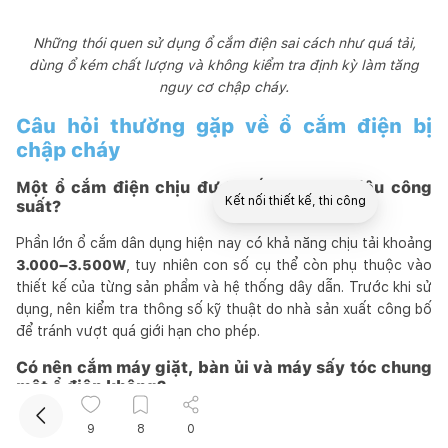
Những thói quen sử dụng ổ cắm điện sai cách như quá tải,
dùng ổ kém chất lượng và không kiểm tra định kỳ làm tăng
nguy cơ chập cháy.
Câu hỏi thường gặp về ổ cắm điện bị
chập cháy
Một ổ cắm điện chịu được tối đa bao nhiêu công
Kết nối thiết kế, thi công
suất?
Phần lớn ổ cắm dân dụng hiện nay có khả năng chịu tải khoảng
Mua sắm hoàn thiện nhà
3.000–3.500W
, tuy nhiên con số cụ thể còn phụ thuộc vào
thiết kế của từng sản phẩm và hệ thống dây dẫn. Trước khi sử
dụng, nên kiểm tra thông số kỹ thuật do nhà sản xuất công bố
để tránh vượt quá giới hạn cho phép.
Có nên cắm máy giặt, bàn ủi và máy sấy tóc chung
một ổ điện không?
Không nên. Đây đều là những thiết bị có công suất lớn. Nếu
9
8
0
hoạt động đồng thời trên cùng một ổ cắm, tổng công suất có