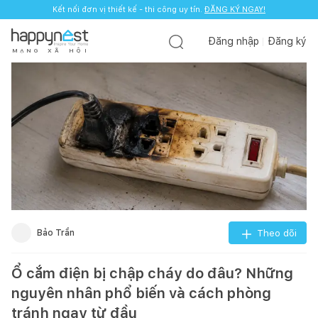
Kết nối đơn vị thiết kế - thi công uy tín.
ĐĂNG KÝ NGAY!
Đăng nhập
Đăng ký
M
Ạ
N
G
X
Ã
H
Ộ
I
Bảo Trần
Theo dõi
Ổ cắm điện bị chập cháy do đâu? Những
nguyên nhân phổ biến và cách phòng
tránh ngay từ đầu