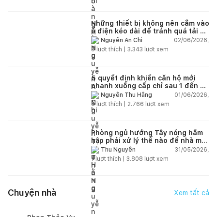
Những thiết bị không nên cắm vào
ổ điện kéo dài để tránh quá tải và
chập cháy trong nhà
02/06/2026,
Nguyễn An Chi
9
lượt thích |
3.343
lượt xem
5 quyết định khiến căn hộ mới
nhanh xuống cấp chỉ sau 1 đến 2
năm
01/06/2026,
Nguyễn Thu Hằng
5
lượt thích |
2.766
lượt xem
Phòng ngủ hướng Tây nóng hầm
hập phải xử lý thế nào để nhà mát
hơn?
31/05/2026,
Thu Nguyễn
1
lượt thích |
3.808
lượt xem
Chuyện nhà
Xem tất cả