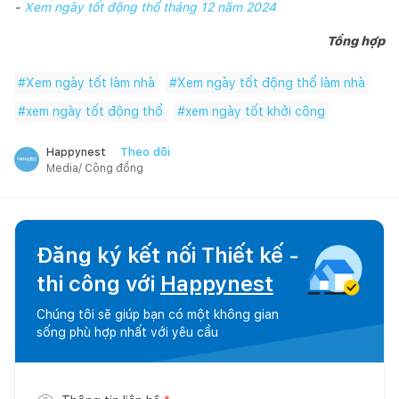
-
Xem ngày tốt động thổ tháng 12 năm 2024
Tổng hợp
#
Xem ngày tốt làm nhà
#
Xem ngày tốt động thổ làm nhà
#
xem ngày tốt động thổ
#
xem ngày tốt khởi công
Theo dõi
Happynest
Media/ Cộng đồng
Đăng ký kết nối Thiết kế -
thi công với
Happynest
Chúng tôi sẽ giúp bạn có một không gian
sống phù hợp nhất với yêu cầu