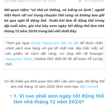
Cập nhật ngày
05/10/2023, lúc 00:46
7.678
lượt xem
Với quan niệm “có thờ có thiêng, có kiêng có lành”, người
Việt Nam rất coi trọng chuyện thờ cúng và không bao giờ
bỏ qua nghi lễ động thổ. Trước khi làm lễ động thổ trong
dịp cuối năm, gia chủ hãy xem ngày tốt động thổ làm nhà
tháng 12 năm 2024 trong bài viết dưới đây.
Tham gia ngay
Group Happynest Săn Ưu Đãi
để được nhận
chính sách mua hàng với giá tốt nhất nhé. Mọi thắc mắc về
sản phẩm và cách đặt hàng, vui lòng liên hệ fanpage
Happynest Shop
/ hotline 093 468 06 36 để được hỗ trợ kịp
thời.
Có rất nhiều gia đình quan tâm đến việc xem ngày tốt động thổ
làm nhà tháng 12 năm 2024 (Ảnh minh họa:
Bibi House
)
1. Vì sao phải xem ngày tốt động thổ
làm nhà tháng 12 năm 2024?