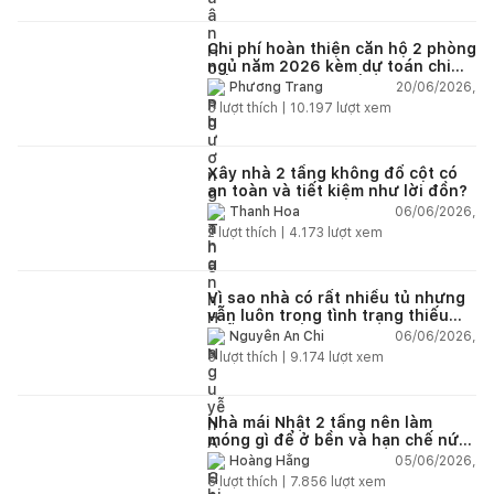
Chi phí hoàn thiện căn hộ 2 phòng
ngủ năm 2026 kèm dự toán chi
tiết và ví dụ thực tế
20/06/2026,
Phương Trang
5
lượt thích |
10.197
lượt xem
Xây nhà 2 tầng không đổ cột có
an toàn và tiết kiệm như lời đồn?
06/06/2026,
Thanh Hoa
2
lượt thích |
4.173
lượt xem
Vì sao nhà có rất nhiều tủ nhưng
vẫn luôn trong tình trạng thiếu
chỗ chứa đồ?
06/06/2026,
Nguyễn An Chi
5
lượt thích |
9.174
lượt xem
Nhà mái Nhật 2 tầng nên làm
móng gì để ở bền và hạn chế nứt
lún?
05/06/2026,
Hoàng Hằng
5
lượt thích |
7.856
lượt xem