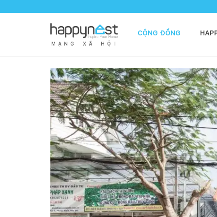
CỘNG ĐỒNG
HAP
M
Ạ
N
G
X
Ã
H
Ộ
I