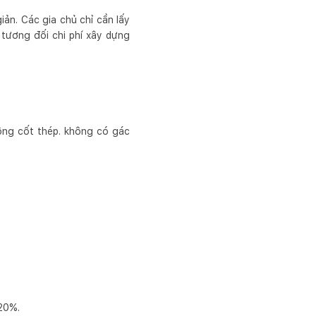
iản. Các gia chủ chỉ cần lấy
tương đối chi phí xây dựng
tông cốt thép. không có gác
120%.