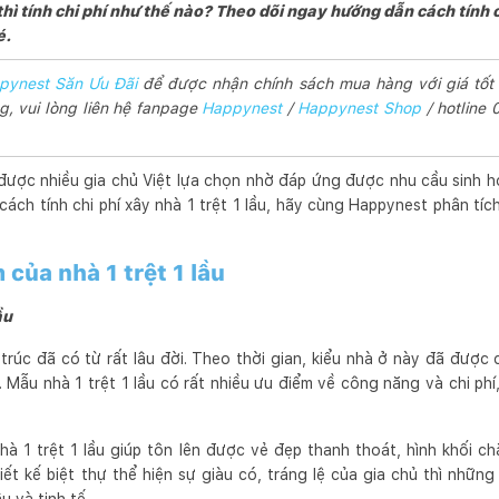
thì tính chi phí như thế nào? Theo dõi ngay hướng dẫn cách tính ch
é.
pynest Săn Ưu Đãi
để được nhận chính sách mua hàng với giá tốt
, vui lòng liên hệ fanpage
Happynest
/
Happynest Shop
/ hotline
à được nhiều gia chủ Việt lựa chọn nhờ đáp ứng được nhu cầu sinh h
u cách tính chi phí xây nhà 1 trệt 1 lầu, hãy cùng Happynest phân tí
 của nhà 1 trệt 1 lầu
ầu
ến trúc đã có từ rất lâu đời. Theo thời gian, kiểu nhà ở này đã được
 Mẫu nhà 1 trệt 1 lầu có rất nhiều ưu điểm về công năng và chi ph
hà 1 trệt 1 lầu giúp tôn lên được vẻ đẹp thanh thoát, hình khối 
t kế biệt thự thể hiện sự giàu có, tráng lệ của gia chủ thì những n