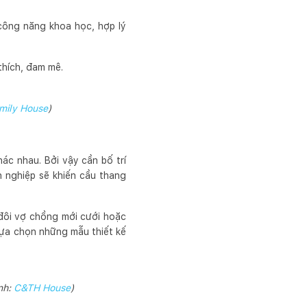
 công năng khoa học, hợp lý
thích, đam mê.
mily House
)
hác nhau. Bởi vậy cần bố trí
n nghiệp sẽ khiến cầu thang
 đôi vợ chồng mới cưới hoặc
lựa chọn những mẫu thiết kế
nh:
C&TH House
)