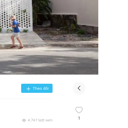
Theo dõi
1
4.747
lượt xem