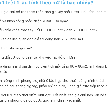
 1 trệt 1 lầu tính theo m2 là bao nhiêu?
ầu, gia chủ có thể tham khảo đơn giá xây nhà 1 trệt 1 lầu tính theo m
ô và nhân công hoàn thiện: 3.800.000 đ/m2
ói (chìa khóa trao tay): từ 6.100.000 đ/m2 đến 7.300.000 đ/m2
 vấn đề liên quan đơn giá thi công năm 2023 như sau:
h thức khoán gọn m2
g đối với công trình tại khu vực Tp. Hồ Chí Minh
là dạng nhà ở gia đình có diện tích mỗi tầng 60 – 80m2, hình dáng 
i lầu
ền, công trình phòng trọ, nhà ở kết hợp cho thuê, công trình khách
rình có cầu thang zigzag, phào chỉ cổ điển,… báo giá trực tiếp theo 
đổi tùy theo thời điểm, khu vực. Tốt nhất các gia chủ nên liên hệ 
tại địa phương để có được góc nhìn chính xác nhất.