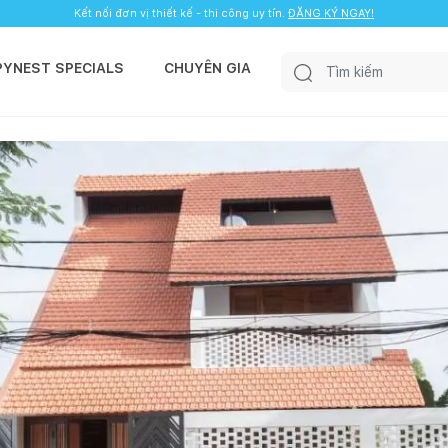
Kết nối đơn vị thiết kế - thi công uy tín.
ĐĂNG KÝ NGAY!
PYNEST SPECIALS
CHUYÊN GIA