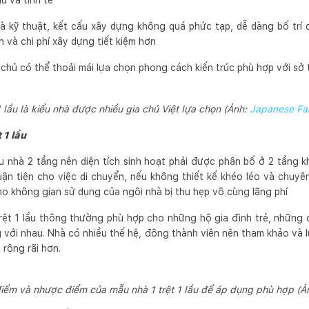
u và tinh tế
nhà kỹ thuật, kết cấu xây dựng không quá phức tạp, dễ dàng bố trí
h và chi phí xây dựng tiết kiệm hơn
ia chủ có thể thoải mái lựa chọn phong cách kiến trúc phù hợp với sở 
1 lầu là kiểu nhà được nhiều gia chủ Việt lựa chọn (Ảnh:
Japanese Fa
 1 lầu
ẫu nhà 2 tầng nên diện tích sinh hoạt phải được phân bố ở 2 tầng k
ận tiện cho việc di chuyển, nếu không thiết kế khéo léo và chuyê
cho không gian sử dụng của ngôi nhà bị thu hẹp vô cùng lãng phí
rệt 1 lầu thông thường phù hợp cho những hộ gia đình trẻ, những
g với nhau. Nhà có nhiều thế hệ, đông thành viên nên tham khảo và 
 rộng rãi hơn.
điểm và nhược điểm của mẫu nhà 1 trệt 1 lầu để áp dụng phù hợp (Ả