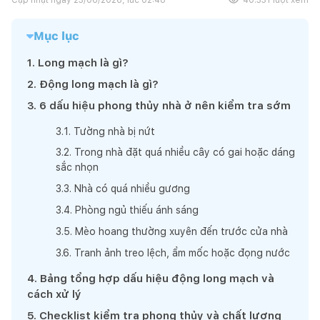
Mục lục
1
.
Long mạch là gì?
2
.
Động long mạch là gì?
3
.
6 dấu hiệu phong thủy nhà ở nên kiểm tra sớm
3
.
1
.
Tường nhà bị nứt
3
.
2
.
Trong nhà đặt quá nhiều cây có gai hoặc dáng
sắc nhọn
3
.
3
.
Nhà có quá nhiều gương
3
.
4
.
Phòng ngủ thiếu ánh sáng
3
.
5
.
Mèo hoang thường xuyên đến trước cửa nhà
3
.
6
.
Tranh ảnh treo lệch, ẩm mốc hoặc đọng nước
4
.
Bảng tổng hợp dấu hiệu động long mạch và
cách xử lý
5
.
Checklist kiểm tra phong thủy và chất lượng