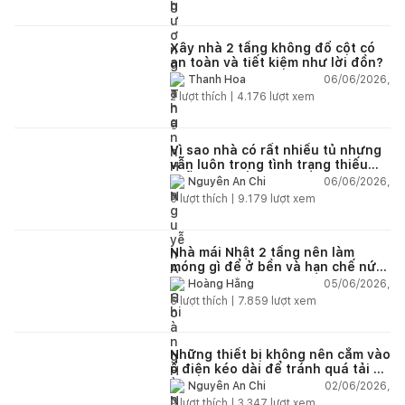
Xây nhà 2 tầng không đổ cột có
an toàn và tiết kiệm như lời đồn?
06/06/2026,
Thanh Hoa
2
lượt thích |
4.176
lượt xem
Vì sao nhà có rất nhiều tủ nhưng
vẫn luôn trong tình trạng thiếu
chỗ chứa đồ?
06/06/2026,
Nguyễn An Chi
5
lượt thích |
9.179
lượt xem
Nhà mái Nhật 2 tầng nên làm
móng gì để ở bền và hạn chế nứt
lún?
05/06/2026,
Hoàng Hằng
5
lượt thích |
7.859
lượt xem
Những thiết bị không nên cắm vào
ổ điện kéo dài để tránh quá tải và
chập cháy trong nhà
02/06/2026,
Nguyễn An Chi
9
lượt thích |
3.347
lượt xem