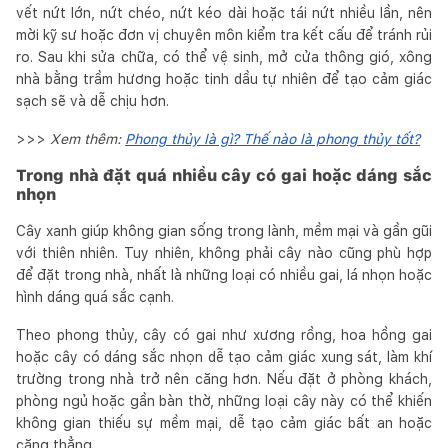
vết nứt lớn, nứt chéo, nứt kéo dài hoặc tái nứt nhiều lần, nên
mời kỹ sư hoặc đơn vị chuyên môn kiểm tra kết cấu để tránh rủi
ro. Sau khi sửa chữa, có thể vệ sinh, mở cửa thông gió, xông
nhà bằng trầm hương hoặc tinh dầu tự nhiên để tạo cảm giác
sạch sẽ và dễ chịu hơn.
>>>
Xem thêm:
Phong thủy là gì? Thế nào là phong thủy tốt?
Trong nhà đặt quá nhiều cây có gai hoặc dáng sắc
nhọn
Cây xanh giúp không gian sống trong lành, mềm mại và gần gũi
với thiên nhiên. Tuy nhiên, không phải cây nào cũng phù hợp
để đặt trong nhà, nhất là những loại có nhiều gai, lá nhọn hoặc
hình dáng quá sắc cạnh.
Theo phong thủy, cây có gai như xương rồng, hoa hồng gai
hoặc cây có dáng sắc nhọn dễ tạo cảm giác xung sát, làm khí
trường trong nhà trở nên căng hơn. Nếu đặt ở phòng khách,
phòng ngủ hoặc gần bàn thờ, những loại cây này có thể khiến
không gian thiếu sự mềm mại, dễ tạo cảm giác bất an hoặc
căng thẳng.