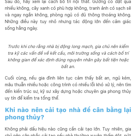
Sau đó, hãy xem lại cách bố trí nội thất. Gương có đặt quá
nhiều không, cây xanh có phù hợp không, tranh ảnh có sạch sẽ
và ngay ngắn không, phòng ngủ có đủ thông thoáng không.
Những điều này tuy nhỏ nhưng tác động lớn đến cảm giác
sống hằng ngày.
Trước khi cho rằng nhà bị động long mạch, gia chủ nên kiểm
tra kỹ các vấn đề về kết cấu, môi trường sống và cách bố trí
không gian để xác định đúng nguyên nhân gây bất tiện hoặc
bất an.
Cuối cùng, nếu gia đình liên tục cảm thấy bất an, ngủ kém,
mâu thuẫn nhiều hoặc công trình có nhiều lỗi khó xử lý, nên tìm
đến kiến trúc sư, kỹ sư xây dựng hoặc chuyên gia phong thủy
uy tín để kiểm tra tổng thể.
Khi nào nên cải tạo nhà để cân bằng lại
phong thủy?
Không phải dấu hiệu nào cũng cần cải tạo lớn. Tuy nhiên, gia
chủ nên cân nhắc cải tạo nếu nhà thường xuyên thấm dột, nứt