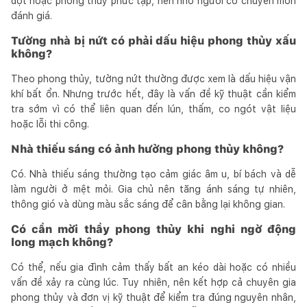
dột hoặc phong thủy phức tạp, nên nhờ người có chuyên môn
đánh giá.
Tường nhà bị nứt có phải dấu hiệu phong thủy xấu
không?
Theo phong thủy, tường nứt thường được xem là dấu hiệu vận
khí bất ổn. Nhưng trước hết, đây là vấn đề kỹ thuật cần kiểm
tra sớm vì có thể liên quan đến lún, thấm, co ngót vật liệu
hoặc lỗi thi công.
Nhà thiếu sáng có ảnh hưởng phong thủy không?
Có. Nhà thiếu sáng thường tạo cảm giác âm u, bí bách và dễ
làm người ở mệt mỏi. Gia chủ nên tăng ánh sáng tự nhiên,
thông gió và dùng màu sắc sáng để cân bằng lại không gian.
Có cần mời thầy phong thủy khi nghi ngờ động
long mạch không?
Có thể, nếu gia đình cảm thấy bất an kéo dài hoặc có nhiều
vấn đề xảy ra cùng lúc. Tuy nhiên, nên kết hợp cả chuyên gia
phong thủy và đơn vị kỹ thuật để kiểm tra đúng nguyên nhân,