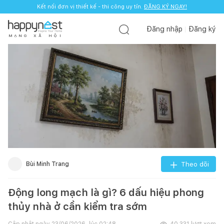
Kết nối đơn vị thiết kế - thi công uy tín.
ĐĂNG KÝ NGAY!
Đăng nhập
Đăng ký
M
Ạ
N
G
X
Ã
H
Ộ
I
Bùi Minh Trang
Theo dõi
Động long mạch là gì? 6 dấu hiệu phong
thủy nhà ở cần kiểm tra sớm
Cập nhật ngày
23/06/2026, lúc 02:48
40.331
lượt xem