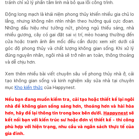
tránh chỉ xử lý phần tâm linh mà bỏ qua lỗi công trình.
Động long mạch là khái niệm phong thủy khiến nhiều gia chủ lo
lắng, nhưng không nên nhìn nhận theo hướng quá cực đoan.
Những dấu hiệu như tường nứt, phòng ngủ thiếu sáng, nhà
nhiều gương, cây có gai đặt sai vị trí, mèo hoang thường đến
cửa hoặc tranh ảnh ẩm mốc đều cần được xem xét dưới cả
góc độ phong thủy và chất lượng không gian sống. Khi xử lý
đúng nguyên nhân, ngôi nhà sẽ trở nên an toàn, thông thoáng
và dễ chịu hơn.
Xem thêm nhiều bài viết chuyên sâu về phong thủy nhà ở, cải
tạo không gian sống và kinh nghiệm xây sửa nhà tại chuyên
mục
Kho kiến thức
của Happynest.
Nếu bạn đang muốn kiểm tra, cải tạo hoặc thiết kế lại ngôi
nhà để không gian sống sáng hơn, thoáng hơn và hài hòa
hơn, hãy để lại thông tin trong box bên dưới.
Happynest
sẽ
kết nối bạn với kiến trúc sư hoặc đơn vị thiết kế - thi công
phù hợp với hiện trạng, nhu cầu và ngân sách thực tế của
gia đình.