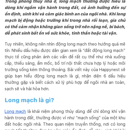
Trong phong thủy nhà ở, long mạch thường được hiểu là
dòng khí ngầm vận hành trong đất, có ảnh hưởng đến sự
ổn định, sinh khí và cảm giác bình an của ngôi nhà. Khi long
mạch bị động hoặc trường khí trong nhà rối loạn, gia chủ
có thể cảm nhận không gian sống trở nên nặng nề, bí bách,
dễ phát sinh bất ổn về sức khỏe, tinh thần hoặc tài vận.
Tuy nhiên, không nên nhìn động long mạch theo hướng quá mê
tín. Nhiều dấu hiệu được dân gian xem là “đất động long mạch”
thực tế cũng phản ánh các vấn đề rất cụ thể như nhà xuống
cấp, thiếu sáng, ẩm mốc, bố trí nội thất chưa hợp lý hoặc môi
trường sống kém thông thoáng. Bài viết này của Happynest sẽ
giúp bạn hiểu động long mạch là gì, nhận diện 6 dấu hiệu
thường gặp và biết cách xử lý phù hợp để ngôi nhà an toàn,
sạch sẽ và hài hòa hơn.
Long mạch là gì?
Long mạch
là khái niệm phong thủy dùng để chỉ dòng khí vận
hành trong đất, thường được ví như “mạch sống” của một khu
đất hoặc ngôi nhà. Theo quan niệm truyền thống, nơi có long