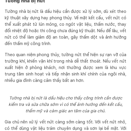
Tường nhà bị nứt
Tường nhà bị nứt là dấu hiệu cần được xử lý sớm, dù xét theo
kỹ thuật xây dựng hay phong thủy. Về mặt kết cấu, vết nứt có
thể xuất phát từ lún móng, co ngót vật liệu, thấm nước, thay
đổi nhiệt độ hoặc thi công chưa đúng kỹ thuật. Nếu để lâu, vết
nứt có thể làm giảm độ an toàn, gây thấm dột và ảnh hưởng
đến thẩm mỹ công trình.
Theo quan niệm phong thủy, tường nứt thể hiện sự rạn vỡ của
trường khí, khiến vận khí trong nhà dễ thất thoát. Nếu vết nứt
xuất hiện ở phòng khách, nơi thường được xem là khu vực
trung tâm sinh hoạt và tiếp nhận sinh khí chính của ngôi nhà,
nhiều gia đình càng cảm thấy bất an hơn.
Tường nhà bị nứt là dấu hiệu cho thấy công trình cần được
kiểm tra và sửa chữa sớm vì có thể ảnh hưởng đến kết cấu,
thẩm mỹ và cảm giác an tâm của gia chủ.
Gia chủ nên xử lý vết nứt càng sớm càng tốt. Với vết nứt nhỏ,
có thể dùng vật liệu trám chuyên dụng và sơn lại bề mặt. Với