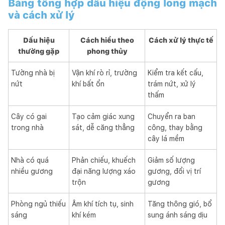
Bảng tổng hợp dấu hiệu động long mạch
và cách xử lý
Dấu hiệu
Cách hiểu theo
Cách xử lý thực tế
thường gặp
phong thủy
Tường nhà bị
Vận khí rò rỉ, trường
Kiểm tra kết cấu,
nứt
khí bất ổn
trám nứt, xử lý
thấm
Cây có gai
Tạo cảm giác xung
Chuyển ra ban
trong nhà
sát, dễ căng thẳng
công, thay bằng
cây lá mềm
Nhà có quá
Phản chiếu, khuếch
Giảm số lượng
nhiều gương
đại năng lượng xáo
gương, đổi vị trí
trộn
gương
Phòng ngủ thiếu
Âm khí tích tụ, sinh
Tăng thông gió, bổ
sáng
khí kém
sung ánh sáng dịu