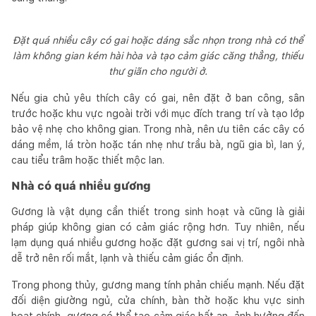
Đặt quá nhiều cây có gai hoặc dáng sắc nhọn trong nhà có thể
làm không gian kém hài hòa và tạo cảm giác căng thẳng, thiếu
thư giãn cho người ở.
Nếu gia chủ yêu thích cây có gai, nên đặt ở ban công, sân
trước hoặc khu vực ngoài trời với mục đích trang trí và tạo lớp
bảo vệ nhẹ cho không gian. Trong nhà, nên ưu tiên các cây có
dáng mềm, lá tròn hoặc tán nhẹ như trầu bà, ngũ gia bì, lan ý,
cau tiểu trâm hoặc thiết mộc lan.
Nhà có quá nhiều gương
Gương là vật dụng cần thiết trong sinh hoạt và cũng là giải
pháp giúp không gian có cảm giác rộng hơn. Tuy nhiên, nếu
lạm dụng quá nhiều gương hoặc đặt gương sai vị trí, ngôi nhà
dễ trở nên rối mắt, lạnh và thiếu cảm giác ổn định.
Trong phong thủy, gương mang tính phản chiếu mạnh. Nếu đặt
đối diện giường ngủ, cửa chính, bàn thờ hoặc khu vực sinh
hoạt chính, gương có thể tạo cảm giác bất an, ảnh hưởng đến