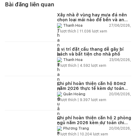
Bài đăng liên quan
Xây nhà ở vùng hay mưa đá nên
chọn loại mái nào để bền và an
toàn?
27/06/2026,
Thanh Hoa
2
lượt thích |
11.036
lượt xem
3 vị trí đặt cầu thang dễ gây bí
bách và bất tiện cho nhà phố
23/06/2026,
Thanh Hoa
5
lượt thích |
4.592
lượt xem
Chi phí hoàn thiện căn hộ 80m2
năm 2026 thực tế kèm dự toán
chi tiết từng hạng mục
20/06/2026,
Quân Hoàng
9
lượt thích |
9.397
lượt xem
Chi phí hoàn thiện căn hộ 2 phòng
ngủ năm 2026 kèm dự toán chi
tiết và ví dụ thực tế
20/06/2026,
Phương Trang
5
lượt thích |
10.204
lượt xem