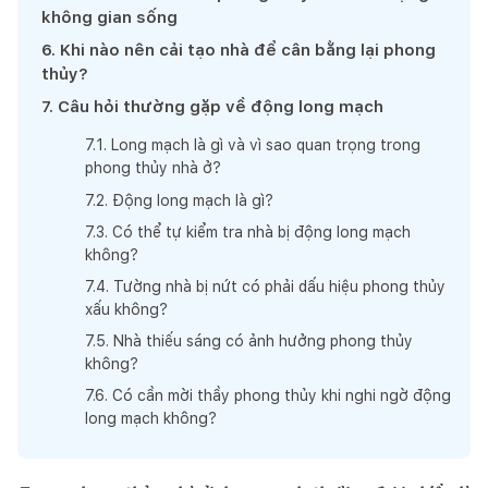
không gian sống
6
.
Khi nào nên cải tạo nhà để cân bằng lại phong
thủy?
7
.
Câu hỏi thường gặp về động long mạch
7
.
1
.
Long mạch là gì và vì sao quan trọng trong
phong thủy nhà ở?
7
.
2
.
Động long mạch là gì?
7
.
3
.
Có thể tự kiểm tra nhà bị động long mạch
không?
7
.
4
.
Tường nhà bị nứt có phải dấu hiệu phong thủy
xấu không?
7
.
5
.
Nhà thiếu sáng có ảnh hưởng phong thủy
không?
7
.
6
.
Có cần mời thầy phong thủy khi nghi ngờ động
long mạch không?