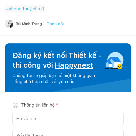
#
phong thuỷ nhà ở
Theo dõi
Bùi Minh Trang
Đăng ký kết nối Thiết kế -
thi công với
Happynest
Chúng tôi sẽ giúp bạn có một không gian
sống phù hợp nhất với yêu cầu
Thông tin liên hệ
*