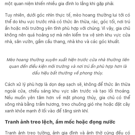
một quan niệm khiến nhiều gia đình lo lắng khi gặp phải.
Tuy nhiên, dưới góc nhìn thực tế, mèo hoang thường lui tới có
thể do khu vực trước nhà có thức ăn thừa, rác, góc tối, nơi trú
ẩn hoặc môi trường yên tĩnh phù hợp với chúng. Vì vậy, gia chủ
không nên quá hoảng sợ mà nên kiểm tra vệ sinh khu vực cửa
nhà, sân vườn, gầm cầu thang, nhà kho và các góc khuất.
Mèo hoang thường xuyên xuất hiện trước cửa nhà thường liên
quan đến điều kiện môi trường và nơi trú ẩn phù hợp hơn là
dấu hiệu bất thường về phong thủy.
Cách xử lý phù hợp là dọn dẹp sạch sẽ, không để thức ăn thừa
ngoài cửa, chiếu sáng khu vực sân trước và tạo lối thoáng.
Nếu muốn yên tâm hơn về mặt phong thủy, gia chủ có thể
xông nhà bằng trầm hương, treo chuông gió nhẹ hoặc đặt cây
xanh khỏe mạnh ở lối vào để tăng sinh khí.
Tranh ảnh treo lệch, ẩm mốc hoặc đọng nước
Tranh ảnh treo tường, ảnh gia đình và ảnh thờ cúng đều có