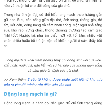
mạch tốt thường đem lại cảm giác ổn định, dễ chịu, sinh khí hài
hòa và thuận lợi cho đời sống của gia chủ.
Trong nhà ở hiện đại, có thể hiểu long mạch theo hướng gần
gũi hơn là sự cân bằng giữa địa thế, ánh sáng, thông gió, độ
ẩm, kết cấu, công năng và cảm nhận sống. Một ngôi nhà sáng
sủa, khô ráo, vững chắc, thông thoáng thường tạo cảm giác
“khí tốt”. Ngược lại, nhà ẩm thấp, nứt vỡ, tối tăm, nhiều vật
phản chiếu hoặc bố trí lộn xộn dễ khiến người ở cảm thấy bất
an.
Long mạch là khái niệm phong thủy chỉ dòng sinh khí của khu
đất hoặc ngôi nhà, gắn liền với sự hài hòa của không gian sống
và cảm giác ổn định của gia chủ.
>> Xem thêm:
5 yếu tố không được phép xuất hiện ở khu vực
cửa ra vào để tránh rước điềm xấu vào nhà
Động long mạch là gì?
Động long mạch là cách gọi dân gian để chỉ tình trạng dòng