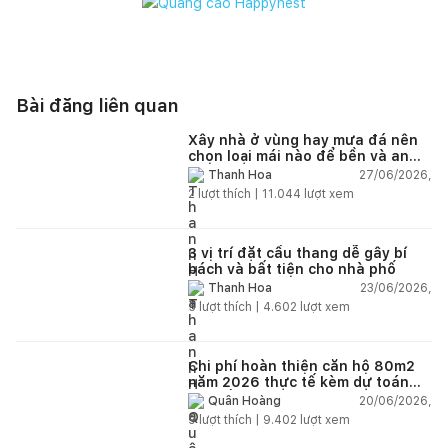
Bài đăng liên quan
Xây nhà ở vùng hay mưa đá nên
chọn loại mái nào để bền và an
toàn?
27/06/2026,
Thanh Hoa
2
lượt thích |
11.044
lượt xem
3 vị trí đặt cầu thang dễ gây bí
bách và bất tiện cho nhà phố
23/06/2026,
Thanh Hoa
5
lượt thích |
4.602
lượt xem
Chi phí hoàn thiện căn hộ 80m2
năm 2026 thực tế kèm dự toán
chi tiết từng hạng mục
20/06/2026,
Quân Hoàng
9
lượt thích |
9.402
lượt xem