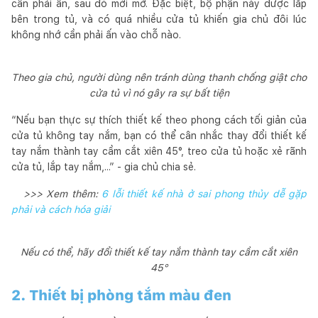
cần phải ấn, sau đó mới mở. Đặc biệt, bộ phận này được lắp
bên trong tủ, và có quá nhiều cửa tủ khiến gia chủ đôi lúc
không nhớ cần phải ấn vào chỗ nào.
Theo gia chủ, người dùng nên tránh dùng thanh chống giật cho
cửa tủ vì nó gây ra sự bất tiện
“Nếu bạn thực sự thích thiết kế theo phong cách tối giản của
cửa tủ không tay nắm, bạn có thể cân nhắc thay đổi thiết kế
tay nắm thành tay cầm cắt xiên 45°, treo cửa tủ hoặc xẻ rãnh
cửa tủ, lắp tay nắm,...” - gia chủ chia sẻ.
>>> Xem thêm:
6 lỗi thiết kế nhà ở sai phong thủy dễ gặp
phải và cách hóa giải
Nếu có thể, hãy đổi thiết kế tay nắm thành tay cầm cắt xiên
45°
2. Thiết bị phòng tắm màu đen