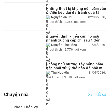
Những thiết bị không nên cắm vào
ổ điện kéo dài để tránh quá tải và
chập cháy trong nhà
02/06/2026,
Nguyễn An Chi
9
lượt thích |
3.355
lượt xem
5 quyết định khiến căn hộ mới
nhanh xuống cấp chỉ sau 1 đến 2
năm
01/06/2026,
Nguyễn Thu Hằng
5
lượt thích |
2.776
lượt xem
Phòng ngủ hướng Tây nóng hầm
hập phải xử lý thế nào để nhà mát
hơn?
31/05/2026,
Thu Nguyễn
1
lượt thích |
3.816
lượt xem
Chuyện nhà
Xem tất cả
Phan Thảo Vy