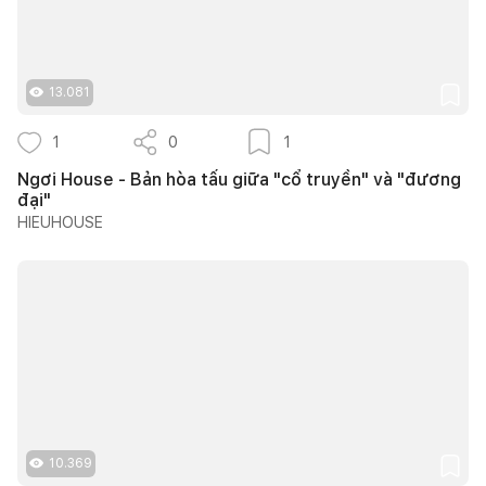
13.081
1
0
1
Ngơi House - Bản hòa tấu giữa "cổ truyền" và "đương
đại"
HIEUHOUSE
10.369