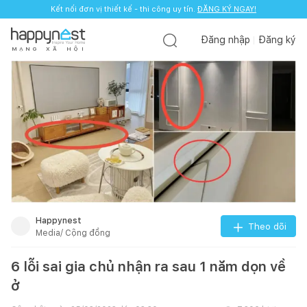
Kết nối đơn vị thiết kế - thi công uy tín.
ĐĂNG KÝ NGAY!
Đăng nhập
Đăng ký
M
Ạ
N
G
X
Ã
H
Ộ
I
Happynest
Theo dõi
Media/ Cộng đồng
6 lỗi sai gia chủ nhận ra sau 1 năm dọn về
ở