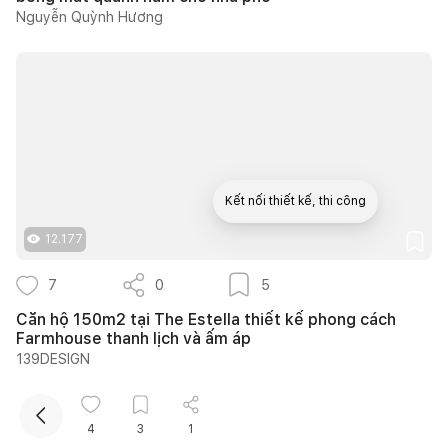
Nguyễn Quỳnh Hương
Kết nối thiết kế, thi công
12.177
Mua sắm hoàn thiện nhà
7
0
5
Căn hộ 150m2 tại The Estella thiết kế phong cách
Farmhouse thanh lịch và ấm áp
139DESIGN
4
3
1