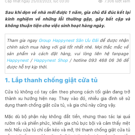
Cập nhật ngày
25/03/2023, lúc 03:30
7.306
lượt xem
Sau khi dọn về nhà mới được 1 năm, gia chủ đã đúc kết lại
kinh nghiệm về những lỗi thường gặp, gây bất cập và
không thuận tiện cho việc sinh hoạt hàng ngày.
Tham gia ngay
Group Happynest Săn Ưu Đãi
để được nhận
chính sách mua hàng với giá tốt nhất nhé. Mọi thắc mắc về
sản phẩm và cách đặt hàng, vui lòng liên hệ fanpage
Happynest
/
Happynest Shop
/ hotline 093 468 06 36 để
được hỗ trợ kịp thời.
1. Lắp thanh chống giật cửa tủ
Cửa tủ không có tay cầm theo phong cách tối giản đang trở
thành xu hướng hiện nay. Thay vào đó, nhiều gia đình sẽ sử
dụng thanh chống giật cửa tủ, và gia chủ này cũng vậy.
Mặc dù bộ phận này không đắt tiền, nhưng thao tác lại quá
rườm rà và phiền phức, khiến gia chủ bực bội và cảm thấy mệt
mỏi. Nếu cửa tủ chỉ cần kéo và mở, thì thanh chống giật cửa tủ