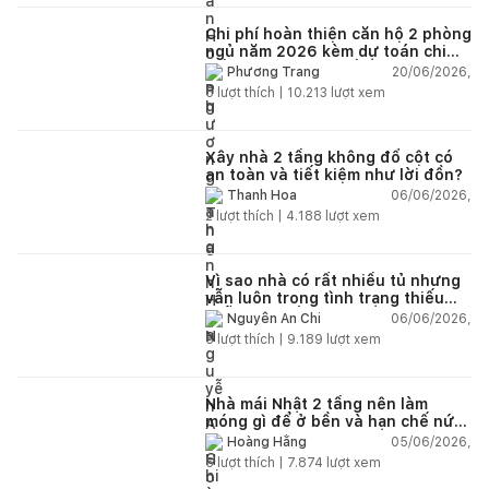
Chi phí hoàn thiện căn hộ 2 phòng
ngủ năm 2026 kèm dự toán chi
tiết và ví dụ thực tế
20/06/2026,
Phương Trang
5
lượt thích |
10.213
lượt xem
Xây nhà 2 tầng không đổ cột có
an toàn và tiết kiệm như lời đồn?
06/06/2026,
Thanh Hoa
2
lượt thích |
4.188
lượt xem
Vì sao nhà có rất nhiều tủ nhưng
vẫn luôn trong tình trạng thiếu
chỗ chứa đồ?
06/06/2026,
Nguyễn An Chi
5
lượt thích |
9.189
lượt xem
Nhà mái Nhật 2 tầng nên làm
móng gì để ở bền và hạn chế nứt
lún?
05/06/2026,
Hoàng Hằng
5
lượt thích |
7.874
lượt xem