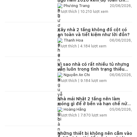
tiết và ví dụ thực tế
20/06/2026,
Phương Trang
5
lượt thích |
10.210
lượt xem
Xây nhà 2 tầng không đổ cột có
an toàn và tiết kiệm như lời đồn?
06/06/2026,
Thanh Hoa
2
lượt thích |
4.184
lượt xem
Vì sao nhà có rất nhiều tủ nhưng
vẫn luôn trong tình trạng thiếu
chỗ chứa đồ?
06/06/2026,
Nguyễn An Chi
5
lượt thích |
9.184
lượt xem
Nhà mái Nhật 2 tầng nên làm
móng gì để ở bền và hạn chế nứt
lún?
05/06/2026,
Hoàng Hằng
5
lượt thích |
7.870
lượt xem
Những thiết bị không nên cắm vào