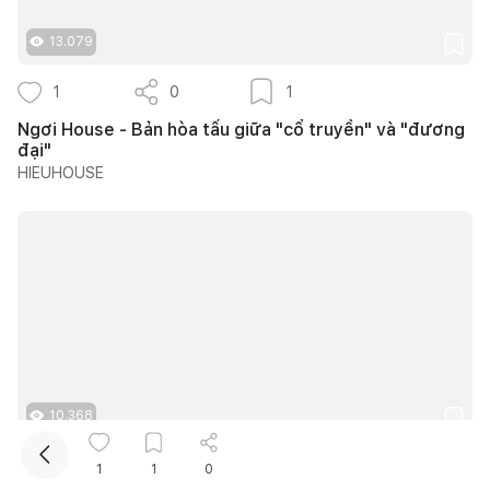
13.079
1
0
1
Ngơi House - Bản hòa tấu giữa "cổ truyền" và "đương
đại"
HIEUHOUSE
Kết nối thiết kế, thi công
Mua sắm hoàn thiện nhà
10.368
4
0
3
1
1
0