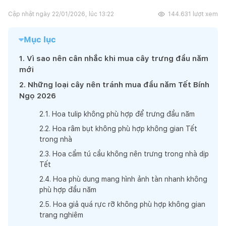
Cập nhật ngày
22/01/2026, lúc 13:22
144.631
lượt xem
Mục lục
1
.
Vì sao nên cân nhắc khi mua cây trưng đầu năm
mới
2
.
Những loại cây nên tránh mua đầu năm Tết Bính
Ngọ 2026
2
.
1
.
Hoa tulip không phù hợp để trưng đầu năm
2
.
2
.
Hoa râm bụt không phù hợp không gian Tết
trong nhà
2
.
3
.
Hoa cẩm tú cầu không nên trưng trong nhà dịp
Tết
2
.
4
.
Hoa phù dung mang hình ảnh tàn nhanh không
phù hợp đầu năm
2
.
5
.
Hoa giả quá rực rỡ không phù hợp không gian
trang nghiêm