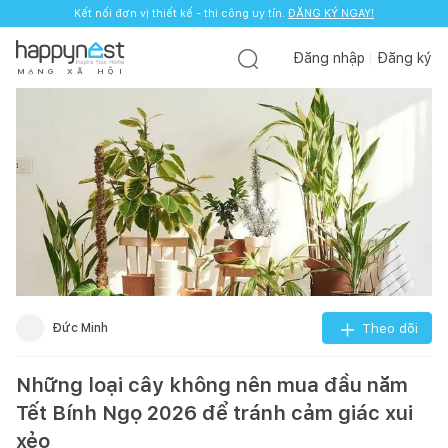
Kết nối đơn vị thiết kế - thi công uy tín.
ĐĂNG KÝ NGAY!
Đăng nhập
Đăng ký
M
Ạ
N
G
X
Ã
H
Ộ
I
Đức Minh
Theo dõi
Những loại cây không nên mua đầu năm
Tết Bính Ngọ 2026 để tránh cảm giác xui
xẻo