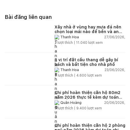
Bài đăng liên quan
Xây nhà ở vùng hay mưa đá nên
chọn loại mái nào để bền và an
toàn?
27/06/2026,
Thanh Hoa
2
lượt thích |
11.040
lượt xem
3 vị trí đặt cầu thang dễ gây bí
bách và bất tiện cho nhà phố
23/06/2026,
Thanh Hoa
5
lượt thích |
4.600
lượt xem
Chi phí hoàn thiện căn hộ 80m2
năm 2026 thực tế kèm dự toán
chi tiết từng hạng mục
20/06/2026,
Quân Hoàng
9
lượt thích |
9.400
lượt xem
Chi phí hoàn thiện căn hộ 2 phòng
ngủ năm 2026 kèm dự toán chi