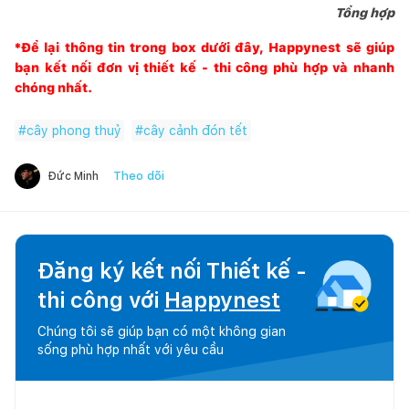
Tổng hợp
*Để lại thông tin trong box dưới đây,
Happynest
sẽ giúp
bạn kết nối đơn vị thiết kế - thi công phù hợp và nhanh
chóng nhất.
#
cây phong thuỷ
#
cây cảnh đón tết
Theo dõi
Đức Minh
Đăng ký kết nối Thiết kế -
thi công với
Happynest
Chúng tôi sẽ giúp bạn có một không gian
sống phù hợp nhất với yêu cầu