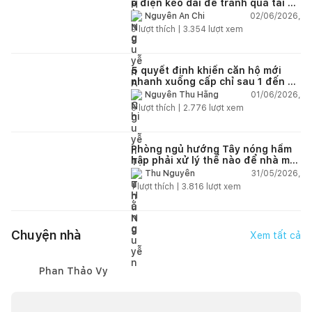
ổ điện kéo dài để tránh quá tải và
chập cháy trong nhà
02/06/2026,
Nguyễn An Chi
9
lượt thích |
3.354
lượt xem
5 quyết định khiến căn hộ mới
nhanh xuống cấp chỉ sau 1 đến 2
năm
01/06/2026,
Nguyễn Thu Hằng
5
lượt thích |
2.776
lượt xem
Phòng ngủ hướng Tây nóng hầm
hập phải xử lý thế nào để nhà mát
hơn?
31/05/2026,
Thu Nguyễn
1
lượt thích |
3.816
lượt xem
Chuyện nhà
Xem tất cả
Phan Thảo Vy