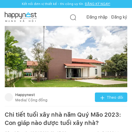
Kết nối đơn vị thiết kế - thi công uy tín.
ĐĂNG KÝ NGAY!
Đăng nhập
Đăng ký
M
Ạ
N
G
X
Ã
H
Ộ
I
Happynest
Theo dõi
Media/ Cộng đồng
Chi tiết tuổi xây nhà năm Quý Mão 2023:
Con giáp nào được tuổi xây nhà?