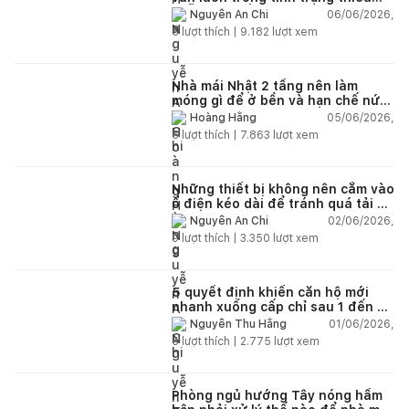
chỗ chứa đồ?
06/06/2026,
Nguyễn An Chi
5
lượt thích |
9.182
lượt xem
Nhà mái Nhật 2 tầng nên làm
móng gì để ở bền và hạn chế nứt
lún?
05/06/2026,
Hoàng Hằng
5
lượt thích |
7.863
lượt xem
Những thiết bị không nên cắm vào
ổ điện kéo dài để tránh quá tải và
chập cháy trong nhà
02/06/2026,
Nguyễn An Chi
9
lượt thích |
3.350
lượt xem
5 quyết định khiến căn hộ mới
nhanh xuống cấp chỉ sau 1 đến 2
năm
01/06/2026,
Nguyễn Thu Hằng
5
lượt thích |
2.775
lượt xem
Phòng ngủ hướng Tây nóng hầm