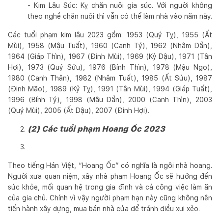
- Kim Lâu Súc: Kỵ chăn nuôi gia súc. Với người không
theo nghề chăn nuôi thì vẫn có thể làm nhà vào năm này.
Các tuổi phạm kim lâu 2023 gồm: 1953 (Quý Tỵ), 1955 (Ất
Mùi), 1958 (Mậu Tuất), 1960 (Canh Tý), 1962 (Nhâm Dần),
1964 (Giáp Thìn), 1967 (Đinh Mùi), 1969 (Kỷ Dậu), 1971 (Tân
Hợi), 1973 (Quý Sửu), 1976 (Bính Thìn), 1978 (Mậu Ngọ),
1980 (Canh Thân), 1982 (Nhâm Tuất), 1985 (Ất Sửu), 1987
(Đinh Mão), 1989 (Kỷ Tỵ), 1991 (Tân Mùi), 1994 (Giáp Tuất),
1996 (Bính Tý), 1998 (Mậu Dần), 2000 (Canh Thìn), 2003
(Quý Mùi), 2005 (Ất Dậu), 2007 (Đinh Hợi).
(2) Các tuổi phạm Hoang Ốc 2023
Theo tiếng Hán Việt, “Hoang Ốc” có nghĩa là ngôi nhà hoang.
Người xưa quan niệm, xây nhà phạm Hoang Ốc sẽ hưởng đến
sức khỏe, mối quan hệ trong gia đình và cả công việc làm ăn
của gia chủ. Chính vì vậy người phạm hạn này cũng không nên
tiến hành xây dựng, mua bán nhà cửa để tránh điều xui xẻo.