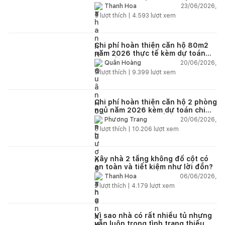
23/06/2026,
Thanh Hoa
5
lượt thích |
4.593
lượt xem
Chi phí hoàn thiện căn hộ 80m2
năm 2026 thực tế kèm dự toán
chi tiết từng hạng mục
20/06/2026,
Quân Hoàng
9
lượt thích |
9.399
lượt xem
Chi phí hoàn thiện căn hộ 2 phòng
ngủ năm 2026 kèm dự toán chi
tiết và ví dụ thực tế
20/06/2026,
Phương Trang
5
lượt thích |
10.206
lượt xem
Xây nhà 2 tầng không đổ cột có
an toàn và tiết kiệm như lời đồn?
06/06/2026,
Thanh Hoa
2
lượt thích |
4.179
lượt xem
Vì sao nhà có rất nhiều tủ nhưng
vẫn luôn trong tình trạng thiếu