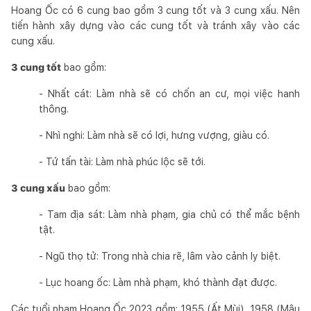
Hoang Ốc có 6 cung bao gồm 3 cung tốt và 3 cung xấu. Nên
tiến hành xây dựng vào các cung tốt và tránh xây vào các
cung xấu.
3 cung tốt
bao gồm:
- Nhất cát: Làm nhà sẽ có chốn an cư, mọi việc hanh
thông.
- Nhì nghi: Làm nhà sẽ có lợi, hưng vượng, giàu có.
- Tứ tấn tài: Làm nhà phúc lộc sẽ tới.
3 cung xấu
bao gồm:
- Tam địa sát: Làm nhà phạm, gia chủ có thể mắc bệnh
tật.
- Ngũ thọ tử: Trong nhà chia rẽ, lâm vào cảnh ly biệt.
- Lục hoang ốc: Làm nhà phạm, khó thành đạt được.
Các tuổi phạm Hoang Ốc 2023 gồm: 1955 (Ất Mùi), 1958 (Mậu