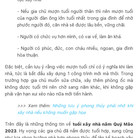
- Nếu gia chủ mượn tuổi người thân thì nên mượn tuổi
của người đàn ông lớn tuổi nhất trong gia đình để nhờ
phước người đó, căn nhà sẽ được lâu bền, vững chãi.
- Người có chức vụ hơn mình, có vai vế, làm ăn khá.
- Người có phúc, đức, con cháu nhiều, ngoan, gia đình
hòa thuận.
Đặc biệt, cần lưu ý rằng việc mượn tuổi chỉ có ý nghĩa khi làm
nhà, tức là bắt đầu xây dựng 1 công trình mới mà thôi. Trong
trường hợp gia chủ muốn sửa chữa, xây thêm phòng ốc mà
không được tuổi thì nên chờ sang năm khác, khi không gặp
phải vận hạn xui xẻo nào nữa mới tiến hành.
>>> Xem thêm:
Những lưu ý phong thủy phải nhớ khi
xây nhà nếu không muốn gặp họa
Trên đây là những thông tin về
tuổi xây nhà năm Quý Mão
2023
. Hy vọng các gia chủ đã nắm được tuổi hợp, xung cũng
như lựa chọn hướng nhà hợp phong thủy để lên kế hoạch xây