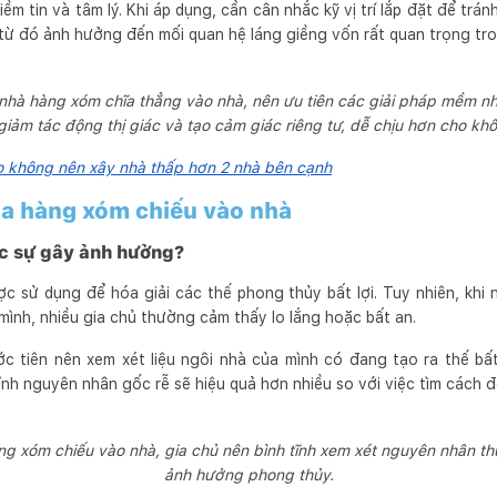
iềm tin và tâm lý. Khi áp dụng, cần cân nhắc kỹ vị trí lắp đặt để tr
 từ đó ảnh hưởng đến mối quan hệ láng giềng vốn rất quan trọng tr
c nhà hàng xóm chĩa thẳng vào nhà, nên ưu tiên các giải pháp mềm n
iảm tác động thị giác và tạo cảm giác riêng tư, dễ chịu hơn cho kh
o không nên xây nhà thấp hơn 2 nhà bên cạnh
ủa hàng xóm chiếu vào nhà
c sự gây ảnh hưởng?
 sử dụng để hóa giải các thế phong thủy bất lợi. Tuy nhiên, khi 
mình, nhiều gia chủ thường cảm thấy lo lắng hoặc bất an.
ớc tiên nên xem xét liệu ngôi nhà của mình có đang tạo ra thế bấ
ỉnh nguyên nhân gốc rễ sẽ hiệu quả hơn nhiều so với việc tìm cách đ
g xóm chiếu vào nhà, gia chủ nên bình tĩnh xem xét nguyên nhân thự
ảnh hưởng phong thủy.