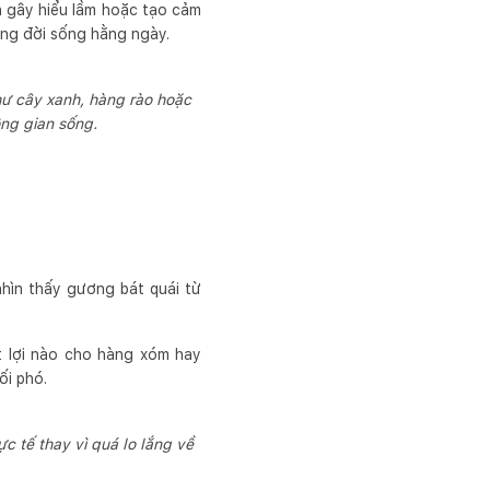
ánh gây hiểu lầm hoặc tạo cảm
ong đời sống hằng ngày.
hư cây xanh, hàng rào hoặc
ông gian sống.
nhìn thấy gương bát quái từ
t lợi nào cho hàng xóm hay
ối phó.
c tế thay vì quá lo lắng về