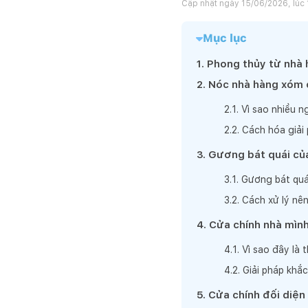
Cập nhật ngày
15/06/2026, lúc 
Mục lục
1
.
Phong thủy từ nhà 
2
.
Nóc nhà hàng xóm 
2
.
1
.
Vì sao nhiều n
2
.
2
.
Cách hóa giải
3
.
Gương bát quái củ
3
.
1
.
Gương bát quá
3
.
2
.
Cách xử lý nên
4
.
Cửa chính nhà mình
4
.
1
.
Vì sao đây là 
4
.
2
.
Giải pháp khắ
5
.
Cửa chính đối diện