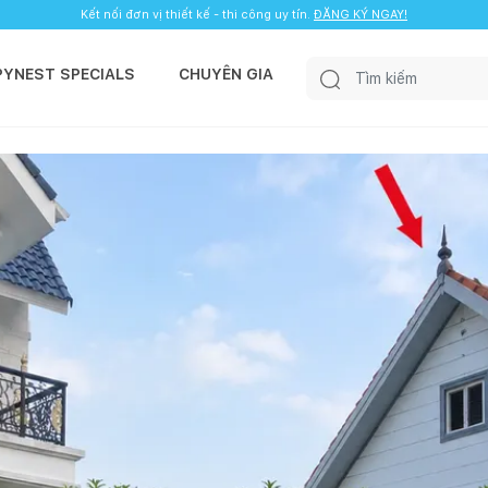
Kết nối đơn vị thiết kế - thi công uy tín.
ĐĂNG KÝ NGAY!
PYNEST SPECIALS
CHUYÊN GIA