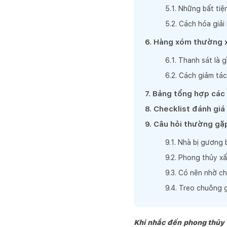
5
.
1
.
Những bất tiệ
5
.
2
.
Cách hóa giải 
6
.
Hàng xóm thường x
6
.
1
.
Thanh sát là g
6
.
2
.
Cách giảm tác
7
.
Bảng tổng hợp các 
8
.
Checklist đánh giá
9
.
Câu hỏi thường gặ
9
.
1
.
Nhà bị gương b
9
.
2
.
Phong thủy xấ
9
.
3
.
Có nên nhờ ch
9
.
4
.
Treo chuông g
Khi nhắc đến phong thủy 