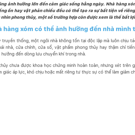
ng ảnh hưởng lớn đến cảm giác sống hằng ngày. Nhà hàng xóm,
ếng ồn hay vật phản chiếu đều có thể tạo ra sự bất tiện về riên
 nhìn phong thủy, một số trường hợp còn được xem là thế bất lợi
à hàng xóm có thể ảnh hưởng đến nhà mình 
truyền thống, một ngôi nhà không tồn tại độc lập mà luôn chịu t
ái nhà, cửa chính, cửa sổ, vật phẩm phong thủy hay thậm chí tiến
h hưởng đến dòng lưu chuyển khí trong nhà.
thủy chưa được khoa học chứng minh hoàn toàn, nhưng xét trên gó
 giác áp lực, khó chịu hoặc mất riêng tư thực sự có thể làm giảm c