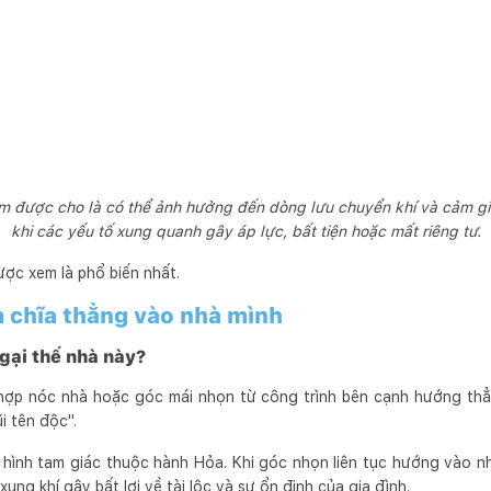
m được cho là có thể ảnh hưởng đến dòng lưu chuyển khí và cảm giá
khi các yếu tố xung quanh gây áp lực, bất tiện hoặc mất riêng tư.
ược xem là phổ biến nhất.
 chĩa thẳng vào nhà mình
ngại thế nhà này?
hợp nóc nhà hoặc góc mái nhọn từ công trình bên cạnh hướng th
i tên độc".
hình tam giác thuộc hành Hỏa. Khi góc nhọn liên tục hướng vào nh
ung khí gây bất lợi về tài lộc và sự ổn định của gia đình.