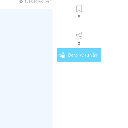
151.614
lượt xem
8
0
Đăng ký tư vấn