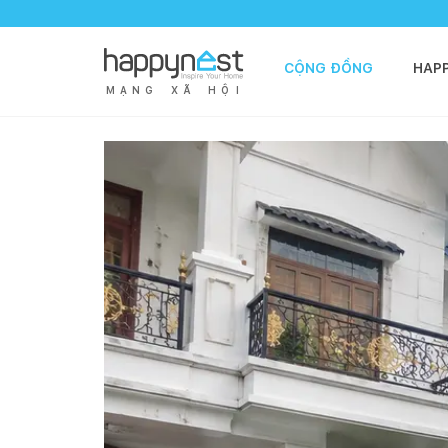
CỘNG ĐỒNG
HAP
M
Ạ
N
G
X
Ã
H
Ộ
I