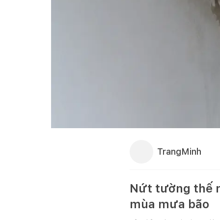
TrangMinh
Nứt tường thế n
mùa mưa bão