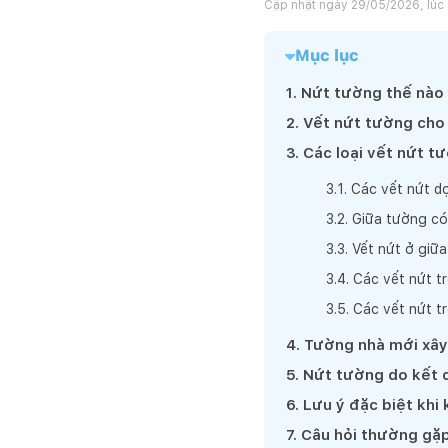
Cập nhật ngày
29/05/2026, lúc
Mục lục
1
.
Nứt tường thế nào 
2
.
Vết nứt tường cho 
3
.
Các loại vết nứt 
3
.
1
.
Các vết nứt d
3
.
2
.
Giữa tường có
3
.
3
.
Vết nứt ở giữ
3
.
4
.
Các vết nứt t
3
.
5
.
Các vết nứt tr
4
.
Tường nhà mới xây
5
.
Nứt tường do kết c
6
.
Lưu ý đặc biệt khi
7
.
Câu hỏi thường gặ