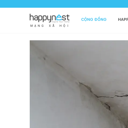
CỘNG ĐỒNG
HAP
M
Ạ
N
G
X
Ã
H
Ộ
I