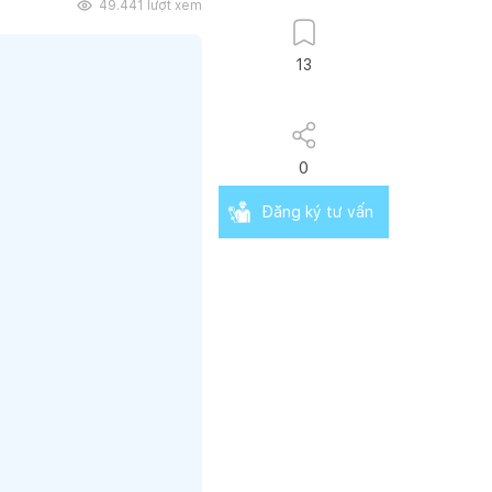
49.441
lượt xem
13
0
Đăng ký tư vấn