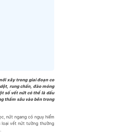
mới xây trong giai đoạn co
m dột, rung chấn, đào móng
 số vết nứt có thể là dấu
ng thấm sâu vào bên trong
dọc, nứt ngang có nguy hiểm
c loại vết nứt tường thường
.