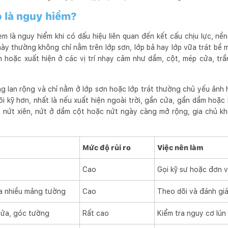
 là nguy hiểm?
 là nguy hiểm khi có dấu hiệu liên quan đến kết cấu chịu lực, n
này thường không chỉ nằm trên lớp sơn, lớp bả hay lớp vữa trát bề 
an hoặc xuất hiện ở các vị trí nhạy cảm như dầm, cột, mép cửa, trầ
g lan rộng và chỉ nằm ở lớp sơn hoặc lớp trát thường chủ yếu ảnh
 kỹ hơn, nhất là nếu xuất hiện ngoài trời, gần cửa, gần dầm hoặc
i, nứt xiên, nứt ở dầm cột hoặc nứt ngày càng mở rộng, gia chủ k
Mức độ rủi ro
Việc nên làm
Cao
Gọi kỹ sư hoặc đơn v
ua nhiều mảng tường
Cao
Theo dõi và đánh giá
cửa, góc tường
Rất cao
Kiểm tra nguy cơ lún