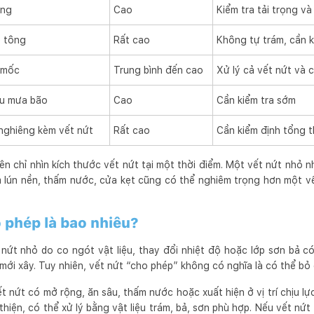
ờng
Cao
Kiểm tra tải trọng và
ê tông
Rất cao
Không tự trám, cần 
 mốc
Trung bình đến cao
Xử lý cả vết nứt và
au mưa bão
Cao
Cần kiểm tra sớm
 nghiêng kèm vết nứt
Rất cao
Cần kiểm định tổng t
n chỉ nhìn kích thước vết nứt tại một thời điểm. Một vết nứt nhỏ n
m lún nền, thấm nước, cửa kẹt cũng có thể nghiêm trọng hơn một v
 phép là bao nhiêu?
nứt nhỏ do co ngót vật liệu, thay đổi nhiệt độ hoặc lớp sơn bả có
 mới xây. Tuy nhiên, vết nứt “cho phép” không có nghĩa là có thể bỏ
t nứt có mở rộng, ăn sâu, thấm nước hoặc xuất hiện ở vị trí chịu l
thiện, có thể xử lý bằng vật liệu trám, bả, sơn phù hợp. Nếu vết nứt 