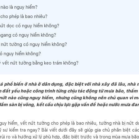
 nào là nguy hiểm?
 cho phép là bao nhiêu?
nứt dọc có nguy hiểm không?
ngang có nguy hiểm không?
ị nứt tường có nguy hiểm không?
có nguy hiểm không?
lý vết nứt tường bằng keo trám không?
há phổ biến ở nhà ở dân dụng, đặc biệt với nhà xây đã lâu, nhà 
ền đất yếu hoặc công trình từng chịu tác động từ mưa bão, thấ
 nứt nào cũng nguy hiểm, nhưng cũng không nên chủ quan vì một
dầm sàn bị võng, kết cấu chịu lực gặp vấn đề hoặc nước mưa đa
guy hiểm, vết nứt tường cho phép là bao nhiêu, tường nhà bị nứt 
ỹ sư kiểm tra ngay? Bài viết dưới đây sẽ giúp gia chủ phân biệt cá
rủi ro và hướng xử lý phù hợp, đặc biệt trước và trong mùa mưa bão