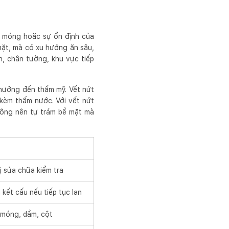
ền móng hoặc sự ổn định của
mặt, mà có xu hướng ăn sâu,
n, chân tường, khu vực tiếp
 hưởng đến thẩm mỹ. Vết nứt
 kèm thấm nước. Với vết nứt
hông nên tự trám bề mặt mà
ị sửa chữa kiểm tra
 kết cấu nếu tiếp tục lan
 móng, dầm, cột