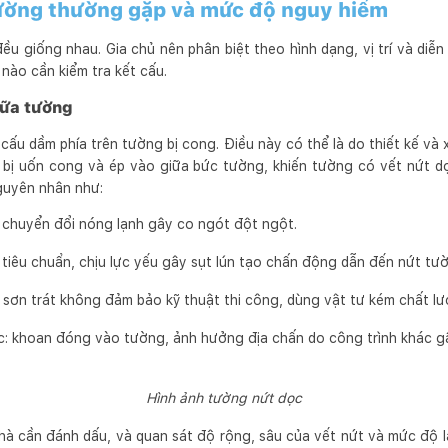
tường thường gặp và mức độ nguy hiểm
ều giống nhau. Gia chủ nên phân biệt theo hình dạng, vị trí và diễn 
 nào cần kiểm tra kết cấu.
iữa tường
 cấu dầm phía trên tường bị cong. Điều này có thể là do thiết kế và
 bị uốn cong và ép vào giữa bức tường, khiến tường có vết nứt d
guyên nhân như:
, chuyển đổi nóng lạnh gây co ngót đột ngột.
iêu chuẩn, chịu lực yếu gây sụt lún tạo chấn động dẫn đến nứt tư
 sơn trát không đảm bảo kỹ thuật thi công, dùng vật tư kém chất l
c: khoan đóng vào tường, ảnh hưởng địa chấn do công trình khác gâ
Hình ảnh tường nứt dọc
nhà cần đánh dấu, và quan sát độ rộng, sâu của vết nứt và mức độ 