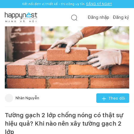
Kết nối đơn vị thiết kế - thi công uy tín.
ĐĂNG KÝ NGAY!
Đăng nhập
Đăng ký
M
Ạ
N
G
X
Ã
H
Ộ
I
Nhàn Nguyễn
Theo dõi
Tường gạch 2 lớp chống nóng có thật sự
hiệu quả? Khi nào nên xây tường gạch 2
lớp