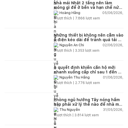
Nhà mái Nhật 2 tầng nên làm
móng gì để ở bền và hạn chế nứt
lún?
05/06/2026,
Hoàng Hằng
5
lượt thích |
7.866
lượt xem
Những thiết bị không nên cắm vào
ổ điện kéo dài để tránh quá tải và
chập cháy trong nhà
02/06/2026,
Nguyễn An Chi
9
lượt thích |
3.353
lượt xem
5 quyết định khiến căn hộ mới
nhanh xuống cấp chỉ sau 1 đến 2
năm
01/06/2026,
Nguyễn Thu Hằng
5
lượt thích |
2.776
lượt xem
Phòng ngủ hướng Tây nóng hầm
hập phải xử lý thế nào để nhà mát
hơn?
31/05/2026,
Thu Nguyễn
1
lượt thích |
3.814
lượt xem