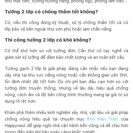
như mặt tiền, tường hướng nắng, phòng ngủ, phòng làm việc...
Tường 2 lớp có chống thấm tốt không?
Có, nếu thi công đúng kỹ thuật, xử lý chống thấm tốt và có
lớp bảo vệ bên ngoài như sơn phủ hoặc lam chắn nắng.
Thi công tường 2 lớp có khó không?
Có thể khó hơn so với tường đơn. Cần thợ có tay nghề và
giám sát kỹ lưỡng để đảm bảo chất lượng và an toàn kết cấu.
Tường gạch 2 lớp là giải pháp đáng cân nhắc nếu bạn đang
xây nhà tại khu vực nắng nóng hoặc cần không gian yên tĩnh,
ổn định nhiệt độ tốt hơn. Dù chi phí ban đầu cao hơn so với
tường đơn truyền thống, nhưng về lâu dài, hiệu quả chống
nóng, cách âm và độ bền công trình thường mang lại giá trị sử
dụng rõ rệt hơn.
Khám phá thêm nhiều kinh nghiệm xây nhà, vật liệu và giải pháp
chống nóng hiệu quả tại chuyên mục
Kho Kiến Thức
của
Happynest để giúp ngôi nhà vận hành bền vững và dễ chịu hơn
trong điều kiện khí hậu ngày càng khắc nghiệt.