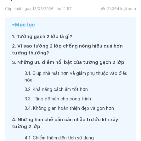
Cập nhật ngày
13/05/2026, lúc 11:57
21.364
lượt xem
Mục lục
1
.
Tường gạch 2 lớp là gì?
2
.
Vì sao tường 2 lớp chống nóng hiệu quả hơn
tường thường?
3
.
Những ưu điểm nổi bật của tường gạch 2 lớp
3
.
1
.
Giúp nhà mát hơn và giảm phụ thuộc vào điều
hòa
3
.
2
.
Khả năng cách âm tốt hơn
3
.
3
.
Tăng độ bền cho công trình
3
.
4
.
Không gian hoàn thiện đẹp và gọn hơn
4
.
Những hạn chế cần cân nhắc trước khi xây
tường 2 lớp
4
.
1
.
Chiếm thêm diện tích sử dụng