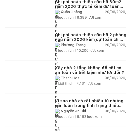
Chi phí hoàn thiện căn hộ 80m2
năm 2026 thực tế kèm dự toán
chi tiết từng hạng mục
20/06/2026,
Quân Hoàng
9
lượt thích |
9.399
lượt xem
Chi phí hoàn thiện căn hộ 2 phòng
ngủ năm 2026 kèm dự toán chi
tiết và ví dụ thực tế
20/06/2026,
Phương Trang
5
lượt thích |
10.206
lượt xem
Xây nhà 2 tầng không đổ cột có
an toàn và tiết kiệm như lời đồn?
06/06/2026,
Thanh Hoa
2
lượt thích |
4.181
lượt xem
Vì sao nhà có rất nhiều tủ nhưng
vẫn luôn trong tình trạng thiếu
chỗ chứa đồ?
06/06/2026,
Nguyễn An Chi
5
lượt thích |
9.182
lượt xem