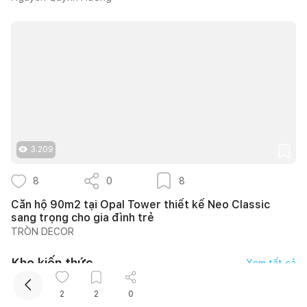
Kết nối thiết kế, thi công
3.209
Mua sắm hoàn thiện nhà
8
0
8
Căn hộ 90m2 tại Opal Tower thiết kế Neo Classic
sang trọng cho gia đình trẻ
TRÒN DECOR
Kho kiến thức
Xem tất cả
2
2
0
Nguyễn An Chi