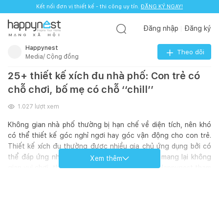
Kết nối đơn vị thiết kế - thi công uy tín.
ĐĂNG KÝ NGAY!
Đăng nhập
Đăng ký
M
Ạ
N
G
X
Ã
H
Ộ
I
Happynest
Theo dõi
Media/ Cộng đồng
25+ thiết kế xích đu nhà phố: Con trẻ có
chỗ chơi, bố mẹ có chỗ ‘‘chill’’
1.027
lượt xem
Không gian nhà phố thường bị hạn chế về diện tích, nên khó
có thể thiết kế góc nghỉ ngơi hay góc vận động cho con trẻ.
Thiết kế xích đu thường được nhiều gia chủ ứng dụng bởi có
thể đáp ứng nhược điểm về diện tích mà vẫn mang lại không
Xem thêm
gian vui chơi, thư giãn cho gia đình. Hãy cùng Happynest tham
khảo 25+ gợi ý thiết kế xích đu ấn tượng này nhé!
Nguồn: sưu tầm