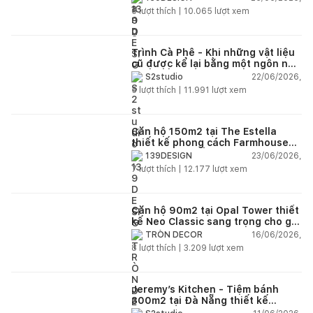
6
lượt thích |
10.065
lượt xem
Trình Cà Phê - Khi những vật liệu
cũ được kể lại bằng một ngôn ngữ
thiết kế mới
22/06/2026,
S2studio
5
lượt thích |
11.991
lượt xem
Căn hộ 150m2 tại The Estella
thiết kế phong cách Farmhouse
thanh lịch và ấm áp
23/06/2026,
139DESIGN
7
lượt thích |
12.177
lượt xem
Căn hộ 90m2 tại Opal Tower thiết
kế Neo Classic sang trọng cho gia
đình trẻ
16/06/2026,
TRÒN DECOR
8
lượt thích |
3.209
lượt xem
Jeremy’s Kitchen - Tiệm bánh
300m2 tại Đà Nẵng thiết kế
phong cách công nghiệp hiện đại