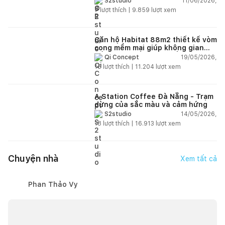
11/06/2026,
S2studio
ngập tràn ánh sáng tự nhiên
7
lượt thích |
9.859
lượt xem
Căn hộ Habitat 88m2 thiết kế vòm
cong mềm mại giúp không gian
sống hiện đại trở nên ấm áp hơn
19/05/2026,
Qi Concept
15
lượt thích |
11.204
lượt xem
A Station Coffee Đà Nẵng - Trạm
dừng của sắc màu và cảm hứng
14/05/2026,
S2studio
18
lượt thích |
16.913
lượt xem
Chuyện nhà
Xem tất cả
Phan Thảo Vy