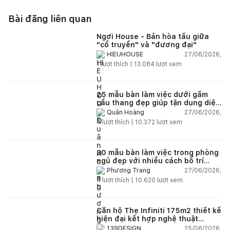
Bài đăng liên quan
Ngơi House - Bản hòa tấu giữa
"cổ truyền" và "đương đại"
27/06/2026,
HIEUHOUSE
1
lượt thích |
13.084
lượt xem
25 mẫu bàn làm việc dưới gầm
cầu thang đẹp giúp tận dụng diện
tích tưởng chừng bị bỏ quên
27/06/2026,
Quân Hoàng
4
lượt thích |
10.372
lượt xem
30 mẫu bàn làm việc trong phòng
ngủ đẹp với nhiều cách bố trí
thông minh cho mọi diện tích
27/06/2026,
Phương Trang
4
lượt thích |
10.620
lượt xem
Căn hộ The Infiniti 175m2 thiết kế
hiện đại kết hợp nghệ thuật
Modern Art đầy cảm xúc
25/06/2026,
139DESIGN