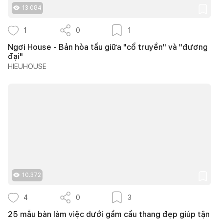
13.084
1
0
1
Ngơi House - Bản hòa tấu giữa "cổ truyền" và "đương
đại"
HIEUHOUSE
10.372
4
0
3
25 mẫu bàn làm việc dưới gầm cầu thang đẹp giúp tận