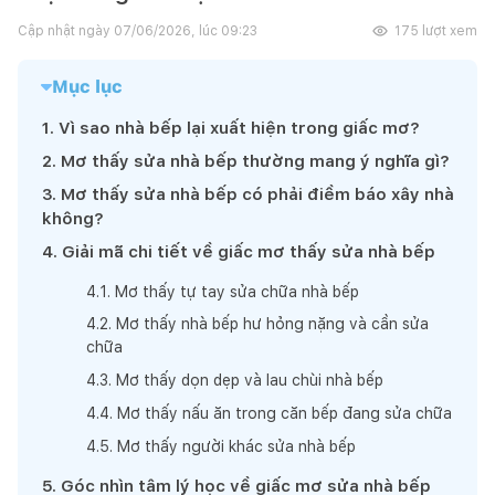
Cập nhật ngày
07/06/2026, lúc 09:23
175
lượt xem
Mục lục
1
.
Vì sao nhà bếp lại xuất hiện trong giấc mơ?
2
.
Mơ thấy sửa nhà bếp thường mang ý nghĩa gì?
3
.
Mơ thấy sửa nhà bếp có phải điềm báo xây nhà
không?
4
.
Giải mã chi tiết về giấc mơ thấy sửa nhà bếp
4
.
1
.
Mơ thấy tự tay sửa chữa nhà bếp
4
.
2
.
Mơ thấy nhà bếp hư hỏng nặng và cần sửa
chữa
4
.
3
.
Mơ thấy dọn dẹp và lau chùi nhà bếp
4
.
4
.
Mơ thấy nấu ăn trong căn bếp đang sửa chữa
4
.
5
.
Mơ thấy người khác sửa nhà bếp
5
.
Góc nhìn tâm lý học về giấc mơ sửa nhà bếp