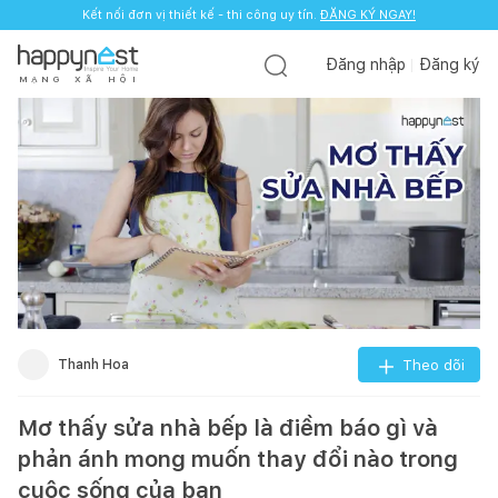
Kết nối đơn vị thiết kế - thi công uy tín.
ĐĂNG KÝ NGAY!
Đăng nhập
Đăng ký
M
Ạ
N
G
X
Ã
H
Ộ
I
Thanh Hoa
Theo dõi
Mơ thấy sửa nhà bếp là điềm báo gì và
phản ánh mong muốn thay đổi nào trong
cuộc sống của bạn