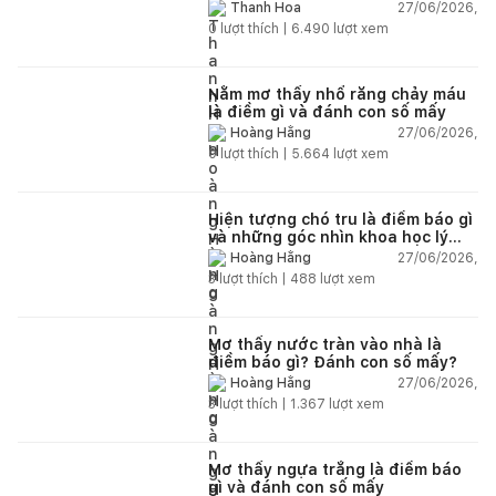
nên trồng trong nhà
27/06/2026,
Thanh Hoa
0
lượt thích |
6.490
lượt xem
Nằm mơ thấy nhổ răng chảy máu
là điềm gì và đánh con số mấy
27/06/2026,
Hoàng Hằng
0
lượt thích |
5.664
lượt xem
Hiện tượng chó tru là điềm báo gì
và những góc nhìn khoa học lý
giải
27/06/2026,
Hoàng Hằng
3
lượt thích |
488
lượt xem
Mơ thấy nước tràn vào nhà là
điềm báo gì? Đánh con số mấy?
27/06/2026,
Hoàng Hằng
3
lượt thích |
1.367
lượt xem
Mơ thấy ngựa trắng là điềm báo
gì và đánh con số mấy