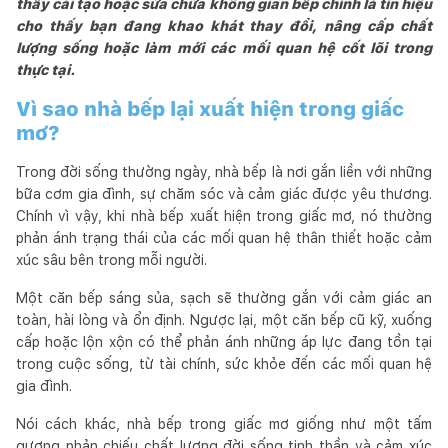
thấy cải tạo hoặc sửa chữa không gian bếp chính là tín hiệu
cho thấy bạn đang khao khát thay đổi, nâng cấp chất
lượng sống hoặc làm mới các mối quan hệ cốt lõi trong
thực tại.
Vì sao nhà bếp lại xuất hiện trong giấc
mơ?
Trong đời sống thường ngày, nhà bếp là nơi gắn liền với những
bữa cơm gia đình, sự chăm sóc và cảm giác được yêu thương.
Chính vì vậy, khi nhà bếp xuất hiện trong giấc mơ, nó thường
phản ánh trạng thái của các mối quan hệ thân thiết hoặc cảm
xúc sâu bên trong mỗi người.
Một căn bếp sáng sủa, sạch sẽ thường gắn với cảm giác an
toàn, hài lòng và ổn định. Ngược lại, một căn bếp cũ kỹ, xuống
cấp hoặc lộn xộn có thể phản ánh những áp lực đang tồn tại
trong cuộc sống, từ tài chính, sức khỏe đến các mối quan hệ
gia đình.
Nói cách khác, nhà bếp trong giấc mơ giống như một tấm
gương phản chiếu chất lượng đời sống tinh thần và cảm xúc