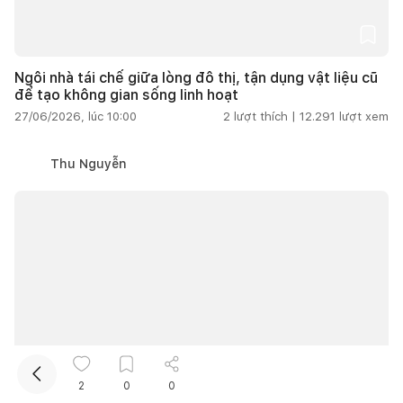
Ngôi nhà tái chế giữa lòng đô thị, tận dụng vật liệu cũ
để tạo không gian sống linh hoạt
27/06/2026, lúc 10:00
2
lượt thích |
12.291
lượt xem
Thu Nguyễn
Kết nối thiết kế, thi công
Mua sắm hoàn thiện nhà
2
0
0
Nhà ống
Nhà phố
Trên 200m2