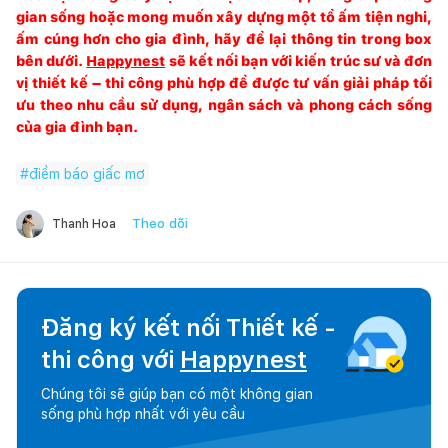
gian sống hoặc mong muốn xây dựng một tổ ấm tiện nghi,
ấm cúng hơn cho gia đình, hãy để lại thông tin trong box
bên dưới.
Happynest
sẽ kết nối bạn với kiến trúc sư và đơn
vị thiết kế – thi công phù hợp để được tư vấn giải pháp tối
ưu theo nhu cầu sử dụng, ngân sách và phong cách sống
của gia đình bạn.
#
điềm báo giấc mơ
Theo dõi
Thanh Hoa
Đăng ký kết nối Thiết kế -
thi công với
Happynest
Chúng tôi sẽ giúp bạn có một không gian
sống phù hợp nhất với yêu cầu