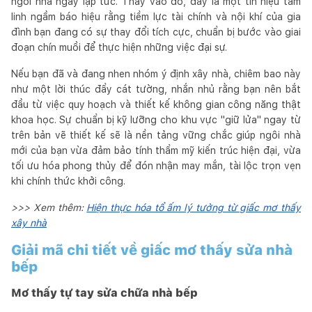
ngôi nhà ngay lập tức. Thay vào đó, đây là một tín hiệu tâm
linh ngầm báo hiệu rằng tiềm lực tài chính và nội khí của gia
đình bạn đang có sự thay đổi tích cực, chuẩn bị bước vào giai
đoạn chín muồi để thực hiện những việc đại sự.
Nếu bạn đã và đang nhen nhóm ý định xây nhà, chiêm bao này
như một lời thúc đẩy cát tường, nhắn nhủ rằng bạn nên bắt
đầu từ việc quy hoạch và thiết kế không gian công năng thật
khoa học. Sự chuẩn bị kỹ lưỡng cho khu vực "giữ lửa" ngay từ
trên bản vẽ thiết kế sẽ là nền tảng vững chắc giúp ngôi nhà
mới của bạn vừa đảm bảo tính thẩm mỹ kiến trúc hiện đại, vừa
tối ưu hóa phong thủy để đón nhận may mắn, tài lộc trọn vẹn
khi chính thức khởi công.
>>> Xem thêm:
Hiện thực hóa tổ ấm lý tưởng từ giấc mơ thấy
xây nhà
Giải mã chi tiết về giấc mơ thấy sửa nhà
bếp
Mơ thấy tự tay sửa chữa nhà bếp