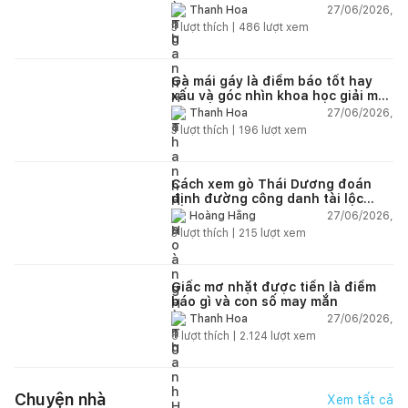
27/06/2026,
Thanh Hoa
3
lượt thích |
486
lượt xem
Gà mái gáy là điềm báo tốt hay
xấu và góc nhìn khoa học giải mã
chi tiết
27/06/2026,
Thanh Hoa
3
lượt thích |
196
lượt xem
Cách xem gò Thái Dương đoán
định đường công danh tài lộc
theo nhân tướng học
27/06/2026,
Hoàng Hằng
3
lượt thích |
215
lượt xem
Giấc mơ nhặt được tiền là điềm
báo gì và con số may mắn
27/06/2026,
Thanh Hoa
6
lượt thích |
2.124
lượt xem
Chuyện nhà
Xem tất cả