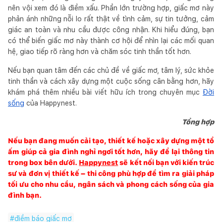
nên vội xem đó là điềm xấu. Phần lớn trường hợp, giấc mơ này
phản ánh những nỗi lo rất thật về tình cảm, sự tin tưởng, cảm
giác an toàn và nhu cầu được công nhận. Khi hiểu đúng, bạn
có thể biến giấc mơ này thành cơ hội để nhìn lại các mối quan
hệ, giao tiếp rõ ràng hơn và chăm sóc tinh thần tốt hơn.
Nếu bạn quan tâm đến các chủ đề về giấc mơ, tâm lý, sức khỏe
tinh thần và cách xây dựng một cuộc sống cân bằng hơn, hãy
khám phá thêm nhiều bài viết hữu ích trong chuyên mục
Đời
sống
của Happynest.
Tổng hợp
Nếu bạn đang muốn cải tạo, thiết kế hoặc xây dựng một tổ
ấm giúp cả gia đình nghỉ ngơi tốt hơn, hãy để lại thông tin
trong box bên dưới.
Happynest
sẽ kết nối bạn với kiến trúc
sư và đơn vị thiết kế – thi công phù hợp để tìm ra giải pháp
tối ưu cho nhu cầu, ngân sách và phong cách sống của gia
đình bạn.
#
điềm báo giấc mơ