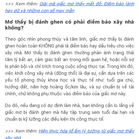
>>> Xem thêm:
Giải mã giấc mơ thấy mất đồ: Điềm báo lành
hay dữ và những con số may mắn
Mơ thấy bị đánh ghen có phải điềm báo xây nhà
không?
Theo góc nhìn phong thủy và tâm linh, giấc mơ thấy bị đánh
ghen hoàn toàn KHÔNG phải là điềm báo hay dấu hiệu cho việc
xây nhà. Mơ thấy bị đánh ghen thường phản ánh trạng thái
tâm lý bất an, cảm giác bất an trong mối quan hệ, hoặc nỗi sợ
bị phản bội và chỉ trích trong cuộc sống thực tại. Trong khi đó,
việc khởi công xây nhà (động thổ) là đại sự, cần dựa trên các
yếu tố phong thủy khoa học và thực tế như: tuổi gia chủ,
hướng đất, năm hợp hoàng ốc/kim lâu, và sự chuẩn bị về tài
chính, chứ không phụ thuộc vào điềm báo của giấc mơ này.
Do đó, nếu đang có dự định làm nhà, bạn không cần lo lắng về
giấc mơ bị đánh ghen mà hãy tập trung xem tuổi đại hạn và
chuẩn bị kỹ lưỡng các điều kiện thi công thực tế.
>>> Xem thêm:
Hiện thực hóa tổ ấm lý tưởng từ giấc mơ thấy
xây nhà