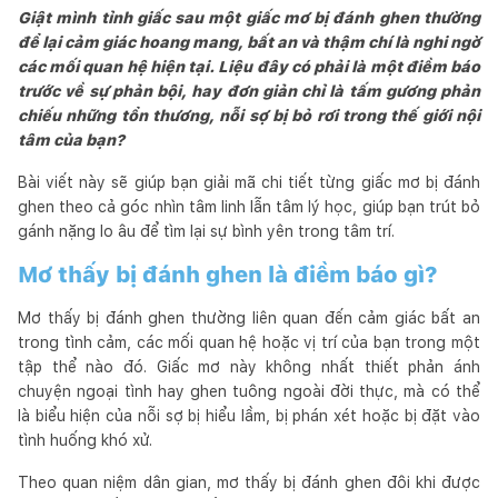
Giật mình tỉnh giấc sau một giấc mơ bị đánh ghen thường
để lại cảm giác hoang mang, bất an và thậm chí là nghi ngờ
các mối quan hệ hiện tại. Liệu đây có phải là một điềm báo
trước về sự phản bội, hay đơn giản chỉ là tấm gương phản
chiếu những tổn thương, nỗi sợ bị bỏ rơi trong thế giới nội
tâm của bạn?
Bài viết này sẽ giúp bạn giải mã chi tiết từng giấc mơ bị đánh
ghen theo cả góc nhìn tâm linh lẫn tâm lý học, giúp bạn trút bỏ
gánh nặng lo âu để tìm lại sự bình yên trong tâm trí.
Mơ thấy bị đánh ghen là điềm báo gì?
Mơ thấy bị đánh ghen thường liên quan đến cảm giác bất an
trong tình cảm, các mối quan hệ hoặc vị trí của bạn trong một
tập thể nào đó. Giấc mơ này không nhất thiết phản ánh
chuyện ngoại tình hay ghen tuông ngoài đời thực, mà có thể
là biểu hiện của nỗi sợ bị hiểu lầm, bị phán xét hoặc bị đặt vào
tình huống khó xử.
Theo quan niệm dân gian, mơ thấy bị đánh ghen đôi khi được