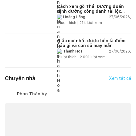
Cách xem gò Thái Dương đoán
định đường công danh tài lộc
theo nhân tướng học
27/06/2026,
Hoàng Hằng
3
lượt thích |
214
lượt xem
Giấc mơ nhặt được tiền là điềm
báo gì và con số may mắn
27/06/2026,
Thanh Hoa
6
lượt thích |
2.091
lượt xem
Chuyện nhà
Xem tất cả
Phan Thảo Vy