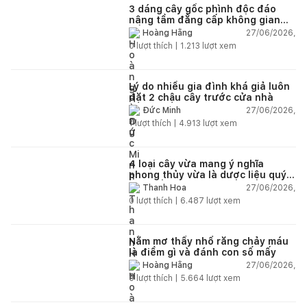
3 dáng cây gốc phình độc đáo
nâng tầm đẳng cấp không gian
sống
27/06/2026,
Hoàng Hằng
0
lượt thích |
1.213
lượt xem
Lý do nhiều gia đình khá giả luôn
đặt 2 chậu cây trước cửa nhà
27/06/2026,
Đức Minh
1
lượt thích |
4.913
lượt xem
4 loại cây vừa mang ý nghĩa
phong thủy vừa là dược liệu quý
nên trồng trong nhà
27/06/2026,
Thanh Hoa
0
lượt thích |
6.487
lượt xem
Nằm mơ thấy nhổ răng chảy máu
là điềm gì và đánh con số mấy
27/06/2026,
Hoàng Hằng
0
lượt thích |
5.664
lượt xem