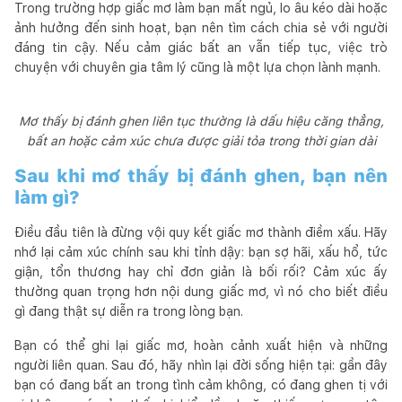
Trong trường hợp giấc mơ làm bạn mất ngủ, lo âu kéo dài hoặc
ảnh hưởng đến sinh hoạt, bạn nên tìm cách chia sẻ với người
đáng tin cậy. Nếu cảm giác bất an vẫn tiếp tục, việc trò
chuyện với chuyên gia tâm lý cũng là một lựa chọn lành mạnh.
Mơ thấy bị đánh ghen liên tục thường là dấu hiệu căng thẳng,
bất an hoặc cảm xúc chưa được giải tỏa trong thời gian dài
Sau khi mơ thấy bị đánh ghen, bạn nên
làm gì?
Điều đầu tiên là đừng vội quy kết giấc mơ thành điềm xấu. Hãy
nhớ lại cảm xúc chính sau khi tỉnh dậy: bạn sợ hãi, xấu hổ, tức
giận, tổn thương hay chỉ đơn giản là bối rối? Cảm xúc ấy
thường quan trọng hơn nội dung giấc mơ, vì nó cho biết điều
gì đang thật sự diễn ra trong lòng bạn.
Bạn có thể ghi lại giấc mơ, hoàn cảnh xuất hiện và những
người liên quan. Sau đó, hãy nhìn lại đời sống hiện tại: gần đây
bạn có đang bất an trong tình cảm không, có đang ghen tị với