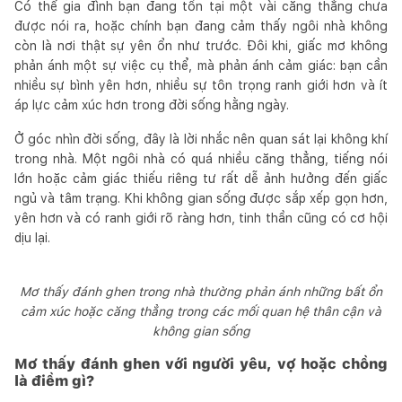
Có thể gia đình bạn đang tồn tại một vài căng thẳng chưa
được nói ra, hoặc chính bạn đang cảm thấy ngôi nhà không
còn là nơi thật sự yên ổn như trước. Đôi khi, giấc mơ không
phản ánh một sự việc cụ thể, mà phản ánh cảm giác: bạn cần
nhiều sự bình yên hơn, nhiều sự tôn trọng ranh giới hơn và ít
áp lực cảm xúc hơn trong đời sống hằng ngày.
Ở góc nhìn đời sống, đây là lời nhắc nên quan sát lại không khí
trong nhà. Một ngôi nhà có quá nhiều căng thẳng, tiếng nói
lớn hoặc cảm giác thiếu riêng tư rất dễ ảnh hưởng đến giấc
ngủ và tâm trạng. Khi không gian sống được sắp xếp gọn hơn,
yên hơn và có ranh giới rõ ràng hơn, tinh thần cũng có cơ hội
dịu lại.
Mơ thấy đánh ghen trong nhà thường phản ánh những bất ổn
cảm xúc hoặc căng thẳng trong các mối quan hệ thân cận và
không gian sống
Mơ thấy đánh ghen với người yêu, vợ hoặc chồng
là điềm gì?