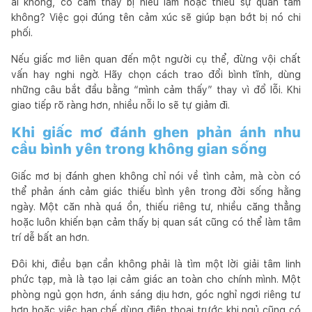
ai không, có cảm thấy bị hiểu lầm hoặc thiếu sự quan tâm
không? Việc gọi đúng tên cảm xúc sẽ giúp bạn bớt bị nó chi
phối.
Nếu giấc mơ liên quan đến một người cụ thể, đừng vội chất
vấn hay nghi ngờ. Hãy chọn cách trao đổi bình tĩnh, dùng
những câu bắt đầu bằng “mình cảm thấy” thay vì đổ lỗi. Khi
giao tiếp rõ ràng hơn, nhiều nỗi lo sẽ tự giảm đi.
Khi giấc mơ đánh ghen phản ánh nhu
cầu bình yên trong không gian sống
Giấc mơ bị đánh ghen không chỉ nói về tình cảm, mà còn có
thể phản ánh cảm giác thiếu bình yên trong đời sống hằng
ngày. Một căn nhà quá ồn, thiếu riêng tư, nhiều căng thẳng
hoặc luôn khiến bạn cảm thấy bị quan sát cũng có thể làm tâm
trí dễ bất an hơn.
Đôi khi, điều bạn cần không phải là tìm một lời giải tâm linh
phức tạp, mà là tạo lại cảm giác an toàn cho chính mình. Một
phòng ngủ gọn hơn, ánh sáng dịu hơn, góc nghỉ ngơi riêng tư
hơn hoặc việc hạn chế dùng điện thoại trước khi ngủ cũng có