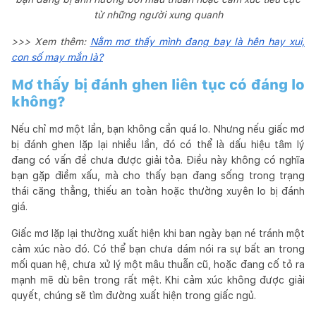
từ những người xung quanh
>>> Xem thêm:
Nằm mơ thấy mình đang bay là hên hay xui,
con số may mắn là?
Mơ thấy bị đánh ghen liên tục có đáng lo
không?
Nếu chỉ mơ một lần, bạn không cần quá lo. Nhưng nếu giấc mơ
bị đánh ghen lặp lại nhiều lần, đó có thể là dấu hiệu tâm lý
đang có vấn đề chưa được giải tỏa. Điều này không có nghĩa
bạn gặp điềm xấu, mà cho thấy bạn đang sống trong trạng
thái căng thẳng, thiếu an toàn hoặc thường xuyên lo bị đánh
giá.
Giấc mơ lặp lại thường xuất hiện khi ban ngày bạn né tránh một
cảm xúc nào đó. Có thể bạn chưa dám nói ra sự bất an trong
mối quan hệ, chưa xử lý một mâu thuẫn cũ, hoặc đang cố tỏ ra
mạnh mẽ dù bên trong rất mệt. Khi cảm xúc không được giải
quyết, chúng sẽ tìm đường xuất hiện trong giấc ngủ.