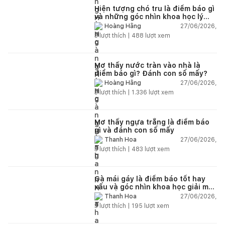
Hiện tượng chó tru là điềm báo gì
và những góc nhìn khoa học lý
giải
27/06/2026,
Hoàng Hằng
3
lượt thích |
488
lượt xem
Mơ thấy nước tràn vào nhà là
điềm báo gì? Đánh con số mấy?
27/06/2026,
Hoàng Hằng
3
lượt thích |
1.336
lượt xem
Mơ thấy ngựa trắng là điềm báo
gì và đánh con số mấy
27/06/2026,
Thanh Hoa
3
lượt thích |
483
lượt xem
Gà mái gáy là điềm báo tốt hay
xấu và góc nhìn khoa học giải mã
chi tiết
27/06/2026,
Thanh Hoa
3
lượt thích |
195
lượt xem