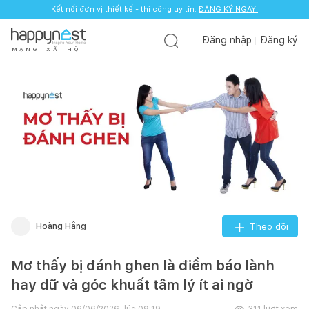
Kết nối đơn vị thiết kế - thi công uy tín.
ĐĂNG KÝ NGAY!
Đăng nhập
Đăng ký
M
Ạ
N
G
X
Ã
H
Ộ
I
Hoàng Hằng
Theo dõi
Mơ thấy bị đánh ghen là điềm báo lành
hay dữ và góc khuất tâm lý ít ai ngờ
Cập nhật ngày
06/06/2026, lúc 09:19
311
lượt xem