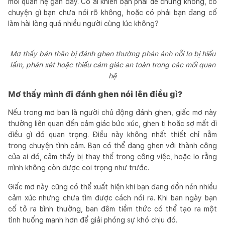
mối quan hệ gần đây. Có ai khiến bạn phải dè chừng không, có
chuyện gì bạn chưa nói rõ không, hoặc có phải bạn đang cố
làm hài lòng quá nhiều người cùng lúc không?
Mơ thấy bản thân bị đánh ghen thường phản ánh nỗi lo bị hiểu
lầm, phán xét hoặc thiếu cảm giác an toàn trong các mối quan
hệ
Mơ thấy mình đi đánh ghen nói lên điều gì?
Nếu trong mơ bạn là người chủ động đánh ghen, giấc mơ này
thường liên quan đến cảm giác bức xúc, ghen tị hoặc sợ mất đi
điều gì đó quan trọng. Điều này không nhất thiết chỉ nằm
trong chuyện tình cảm. Bạn có thể đang ghen với thành công
của ai đó, cảm thấy bị thay thế trong công việc, hoặc lo rằng
mình không còn được coi trọng như trước.
Giấc mơ này cũng có thể xuất hiện khi bạn đang dồn nén nhiều
cảm xúc nhưng chưa tìm được cách nói ra. Khi ban ngày bạn
cố tỏ ra bình thường, ban đêm tiềm thức có thể tạo ra một
tình huống mạnh hơn để giải phóng sự khó chịu đó.