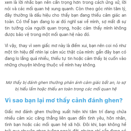
xem là lời nhắc bạn nên cẩn trọng hơn trong cách ứng xử, lời
nói và các mối quan hệ xung quanh. Còn theo góc nhìn tâm lý,
đây thường là dấu hiệu cho thấy bạn đang thiếu cảm giác an
toàn. Có thể bạn đang lo ai đó nghĩ sai về mình, sợ mất đi sự
tin tưởng của người quan trọng, hoặc cảm thấy mình không
được bảo vệ trong một mối quan hệ nào đó.
Vì vậy, thay vì xem giấc mơ này là điềm xui, bạn nên coi nó như
một tín hiệu để nhìn lại cảm xúc thật của mình: gần đây bạn có
đang lo lắng quá nhiều, thiếu tự tin hoặc cảm thấy bị cuốn vào
những chuyện không thuộc về mình hay không.
Mơ thấy bị đánh ghen thường phản ánh cảm giác bất an, lo sợ
bị hiểu lầm hoặc thiếu an toàn trong các mối quan hệ
Vì sao bạn lại mơ thấy cảnh đánh ghen?
Giấc mơ đánh ghen thường xuất hiện khi tâm trí đang chứa
nhiều cảm xúc căng thẳng liên quan đến tình yêu, hôn nhân,
tình bạn hoặc các mối quan hệ xã hội. Đôi khi, bạn không hề
trải qua chuyện ghen tuông ngoài đời, nhưng chỉ cần đang có