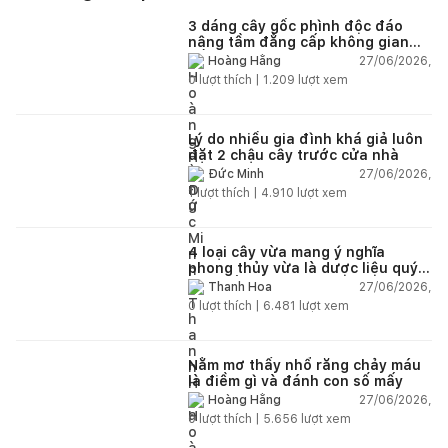
3 dáng cây gốc phình độc đáo
nâng tầm đẳng cấp không gian
sống
27/06/2026,
Hoàng Hằng
0
lượt thích |
1.209
lượt xem
Lý do nhiều gia đình khá giả luôn
đặt 2 chậu cây trước cửa nhà
27/06/2026,
Đức Minh
1
lượt thích |
4.910
lượt xem
4 loại cây vừa mang ý nghĩa
phong thủy vừa là dược liệu quý
nên trồng trong nhà
27/06/2026,
Thanh Hoa
0
lượt thích |
6.481
lượt xem
Nằm mơ thấy nhổ răng chảy máu
là điềm gì và đánh con số mấy
27/06/2026,
Hoàng Hằng
0
lượt thích |
5.656
lượt xem