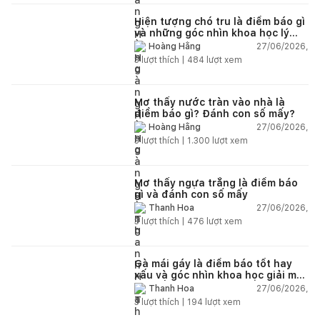
Hiện tượng chó tru là điềm báo gì
và những góc nhìn khoa học lý
giải
27/06/2026,
Hoàng Hằng
3
lượt thích |
484
lượt xem
Mơ thấy nước tràn vào nhà là
điềm báo gì? Đánh con số mấy?
27/06/2026,
Hoàng Hằng
3
lượt thích |
1.300
lượt xem
Mơ thấy ngựa trắng là điềm báo
gì và đánh con số mấy
27/06/2026,
Thanh Hoa
3
lượt thích |
476
lượt xem
Gà mái gáy là điềm báo tốt hay
xấu và góc nhìn khoa học giải mã
chi tiết
27/06/2026,
Thanh Hoa
3
lượt thích |
194
lượt xem