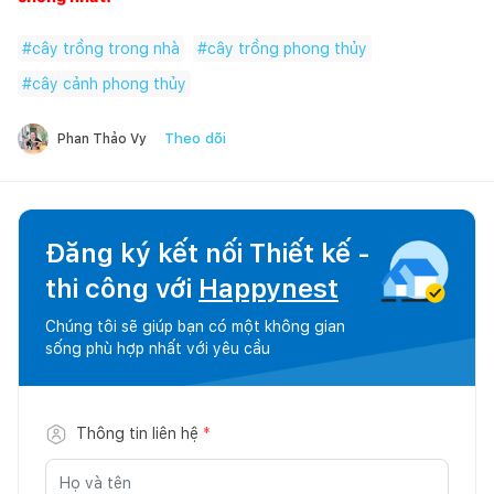
#
cây trồng trong nhà
#
cây trồng phong thủy
#
cây cảnh phong thủy
Theo dõi
Phan Thảo Vy
Đăng ký kết nối Thiết kế -
thi công với
Happynest
Chúng tôi sẽ giúp bạn có một không gian
sống phù hợp nhất với yêu cầu
Thông tin liên hệ
*