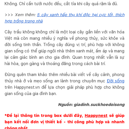
Không. Chỉ cần tưới nước đều, cắt tỉa khi cây quá rậm là đủ.
>>>
Xem thêm:
5 cây xanh hấp thụ khí độc hại cực tốt, thích
hợp trồng trong nhà
Cây trầu không không chỉ là một loại cây gắn liền với văn hóa
Việt mà còn mang nhiều ý nghĩa về phong thủy, sức khỏe và
đời sống tinh thần. Trồng cây đúng vị trí, phù hợp với không
gian sống có thể giúp ngôi nhà thêm xanh mát, ấm áp và mang
lại cảm giác bình an cho gia đình. Quan trọng nhất vẫn là sự
hài hòa, gọn gàng và thoáng đãng trong cách bài trí.
Đừng quên tham khảo thêm nhiều bài viết về cây cảnh, phong
thủy nhà ở và mẹo sống an lành trong chuyên mục
Đời sống
trên Happynest.vn để lựa chọn giải pháp phù hợp cho không
gian sống của gia đình bạn.
Nguồn: giadinh.suckhoedoisong
*Để lại thông tin trong box dưới đây,
Happynest
sẽ giúp
bạn kết nối đơn vị thiết kế - thi công phù hợp và nhanh
chóng nhất.