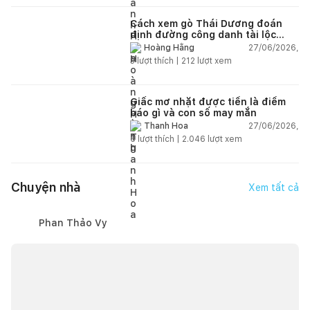
Cách xem gò Thái Dương đoán
định đường công danh tài lộc
theo nhân tướng học
27/06/2026,
Hoàng Hằng
3
lượt thích |
212
lượt xem
Giấc mơ nhặt được tiền là điềm
báo gì và con số may mắn
27/06/2026,
Thanh Hoa
6
lượt thích |
2.046
lượt xem
Chuyện nhà
Xem tất cả
Phan Thảo Vy