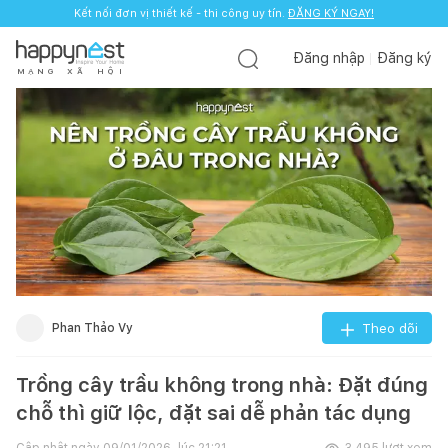
Kết nối đơn vị thiết kế - thi công uy tín.
ĐĂNG KÝ NGAY!
Đăng nhập
Đăng ký
M
Ạ
N
G
X
Ã
H
Ộ
I
Phan Thảo Vy
Theo dõi
Trồng cây trầu không trong nhà: Đặt đúng
chỗ thì giữ lộc, đặt sai dễ phản tác dụng
Cập nhật ngày
09/01/2026, lúc 21:21
3.495
lượt xem