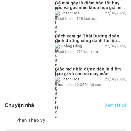
Gà mái gáy là điềm báo tốt hay
xấu và góc nhìn khoa học giải mã
chi tiết
27/06/2026,
Thanh Hoa
3
lượt thích |
195
lượt xem
Cách xem gò Thái Dương đoán
định đường công danh tài lộc
theo nhân tướng học
27/06/2026,
Hoàng Hằng
3
lượt thích |
212
lượt xem
Giấc mơ nhặt được tiền là điềm
báo gì và con số may mắn
27/06/2026,
Thanh Hoa
6
lượt thích |
2.059
lượt xem
Chuyện nhà
Xem tất cả
Phan Thảo Vy