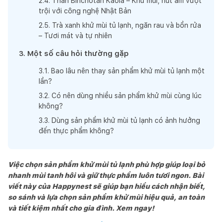
2
.
4
.
Than Binchotan Kaola – Khử mùi, hút ẩm vượt
trội với công nghệ Nhật Bản
2
.
5
.
Trà xanh khử mùi tủ lạnh, ngăn rau và bồn rửa
– Tươi mát và tự nhiên
3
.
Một số câu hỏi thường gặp
3
.
1
.
Bao lâu nên thay sản phẩm khử mùi tủ lạnh một
lần?
3
.
2
.
Có nên dùng nhiều sản phẩm khử mùi cùng lúc
không?
3
.
3
.
Dùng sản phẩm khử mùi tủ lạnh có ảnh hưởng
đến thực phẩm không?
Việc chọn sản phẩm khử mùi tủ lạnh phù hợp giúp loại bỏ
nhanh mùi tanh hôi và giữ thực phẩm luôn tươi ngon. Bài
viết này của Happynest sẽ giúp bạn hiểu cách nhận biết,
so sánh và lựa chọn sản phẩm khử mùi hiệu quả, an toàn
và tiết kiệm nhất cho gia đình. Xem ngay!