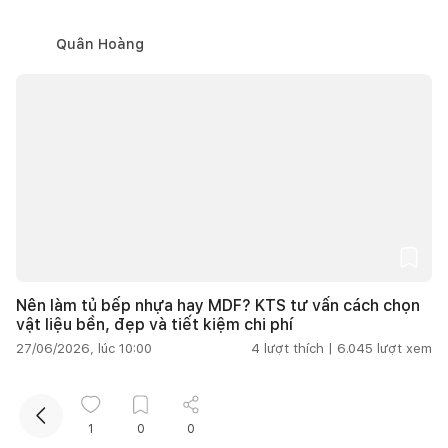
Quân Hoàng
Kết nối thiết kế, thi công
Mua sắm hoàn thiện nhà
Nên làm tủ bếp nhựa hay MDF? KTS tư vấn cách chọn
vật liệu bền, đẹp và tiết kiệm chi phí
27/06/2026, lúc 10:00
4
lượt thích |
6.045
lượt xem
URHOUSE Studio
Tư vấn, thiết kế - Nhà sản xuất
1
0
0