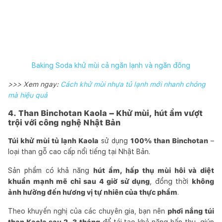
Baking Soda khử mùi cả ngăn lạnh và ngăn đông
>>> Xem ngay:
Cách khử mùi nhựa tủ lạnh mới nhanh chóng
mà hiệu quả
4. Than Binchotan
Kaola
– Khử mùi, hút ẩm vượt
trội với công nghệ Nhật Bản
Túi khử mùi tủ lạnh
Kaola
sử dụng
100% than Binchotan
–
loại than gỗ cao cấp nổi tiếng tại Nhật Bản.
Sản phẩm có khả năng
hút ẩm, hấp thụ mùi hôi và diệt
khuẩn mạnh mẽ chỉ sau 4 giờ sử dụng
, đồng thời
không
ảnh hưởng đến hương vị tự nhiên của thực phẩm
.
Theo khuyến nghị của các chuyên gia, bạn nên
phơi nắng túi
than Kaola sau 2–3 tháng
để tái tạo khả năng hấp thụ, giúp