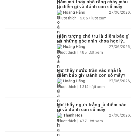
Nằm mơ thấy nhổ răng chảy máu
là điềm gì và đánh con số mấy
27/06/2026,
Hoàng Hằng
0
lượt thích |
5.657
lượt xem
Hiện tượng chó tru là điềm báo gì
và những góc nhìn khoa học lý
giải
27/06/2026,
Hoàng Hằng
3
lượt thích |
485
lượt xem
Mơ thấy nước tràn vào nhà là
điềm báo gì? Đánh con số mấy?
27/06/2026,
Hoàng Hằng
3
lượt thích |
1.314
lượt xem
Mơ thấy ngựa trắng là điềm báo
gì và đánh con số mấy
27/06/2026,
Thanh Hoa
3
lượt thích |
477
lượt xem