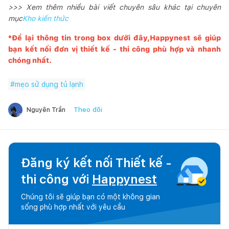
>>> Xem thêm nhiều bài viết chuyên sâu khác tại chuyên
mục
Kho kiến thức
*Để lại thông tin trong box dưới đây,
Happynest
sẽ giúp
bạn kết nối đơn vị thiết kế - thi công phù hợp và nhanh
chóng nhất.
#
mẹo sử dụng tủ lạnh
Theo dõi
Nguyên Trần
Đăng ký kết nối Thiết kế -
thi công với
Happynest
Chúng tôi sẽ giúp bạn có một không gian
sống phù hợp nhất với yêu cầu