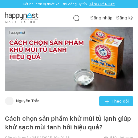
Kết nối đơn vị thiết kế - thi công uy tín.
ĐĂNG KÝ NGAY!
Đăng nhập
Đăng ký
M
Ạ
N
G
X
Ã
H
Ộ
I
Nguyên Trần
Theo dõi
Cách chọn sản phẩm khử mùi tủ lạnh giúp
khử sạch mùi tanh hôi hiệu quả?
Cập nhật ngày
05/11/2025, lúc 01:16
510
lượt xem