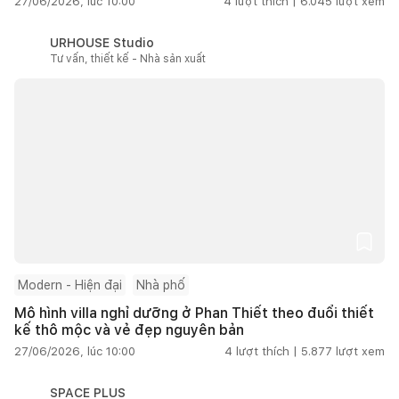
27/06/2026, lúc 10:00
4
lượt thích |
6.045
lượt xem
URHOUSE Studio
Tư vấn, thiết kế - Nhà sản xuất
Modern - Hiện đại
Nhà phố
Mô hình villa nghỉ dưỡng ở Phan Thiết theo đuổi thiết
kế thô mộc và vẻ đẹp nguyên bản
27/06/2026, lúc 10:00
4
lượt thích |
5.877
lượt xem
SPACE PLUS