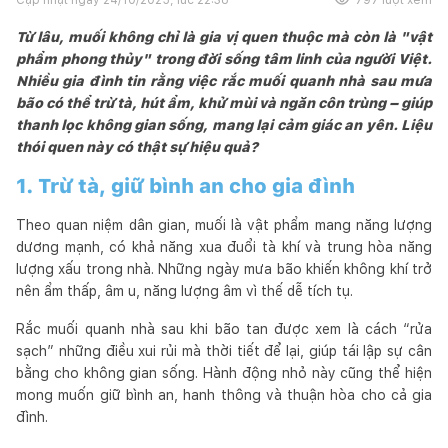
Từ lâu, muối không chỉ là gia vị quen thuộc mà còn là "vật
phẩm phong thủy" trong đời sống tâm linh của người Việt.
Nhiều gia đình tin rằng việc rắc muối quanh nhà sau mưa
bão có thể trừ tà, hút ẩm, khử mùi và ngăn côn trùng – giúp
thanh lọc không gian sống, mang lại cảm giác an yên. Liệu
thói quen này có thật sự hiệu quả?
1. Trừ tà, giữ bình an cho gia đình
Theo quan niệm dân gian, muối là vật phẩm mang năng lượng
dương mạnh, có khả năng xua đuổi tà khí và trung hòa năng
lượng xấu trong nhà. Những ngày mưa bão khiến không khí trở
nên ẩm thấp, âm u, năng lượng âm vì thế dễ tích tụ.
Rắc muối quanh nhà sau khi bão tan được xem là cách “rửa
sạch” những điều xui rủi mà thời tiết để lại, giúp tái lập sự cân
bằng cho không gian sống. Hành động nhỏ này cũng thể hiện
mong muốn giữ bình an, hanh thông và thuận hòa cho cả gia
đình.