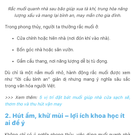
Rắc muối quanh nhà sau bão giúp xua tà khí, trung hòa năng
lượng xấu và mang lại bình an, may mắn cho gia đình.
Trong phong thủy, người ta thường rắc muối ở:
Cửa chính hoặc hiên nhà (nơi đón khí vào nhà).
Bốn góc nhà hoặc sân vườn.
Gầm cầu thang, nơi năng lượng dễ bị tù đọng.
Dù chỉ là một nắm muối nhỏ, hành động rắc muối được xem
như “lời cầu bình an” giản dị nhưng mang ý nghĩa sâu sắc
trong văn hóa người Việt.
>>> Xem thêm:
5 vị trí đặt bát muối giúp nhà cửa sạch sẽ,
thơm tho và thu hút vận may
2. Hút ẩm, khử mùi – lợi ích khoa học ít
ai để ý
Không chỉ có ý nghĩa phong thủy, việc dùng muối quanh nhà