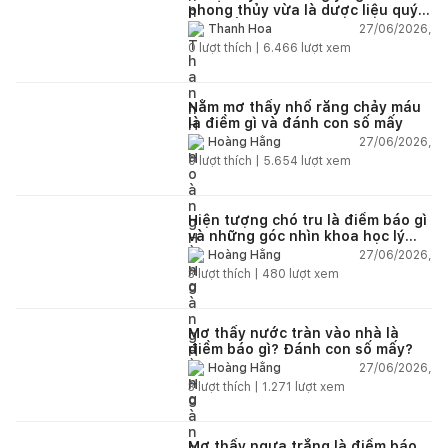
phong thủy vừa là dược liệu quý
nên trồng trong nhà
27/06/2026,
Thanh Hoa
0
lượt thích |
6.466
lượt xem
Nằm mơ thấy nhổ răng chảy máu
là điềm gì và đánh con số mấy
27/06/2026,
Hoàng Hằng
0
lượt thích |
5.654
lượt xem
Hiện tượng chó tru là điềm báo gì
và những góc nhìn khoa học lý
giải
27/06/2026,
Hoàng Hằng
3
lượt thích |
480
lượt xem
Mơ thấy nước tràn vào nhà là
điềm báo gì? Đánh con số mấy?
27/06/2026,
Hoàng Hằng
3
lượt thích |
1.271
lượt xem
Mơ thấy ngựa trắng là điềm báo