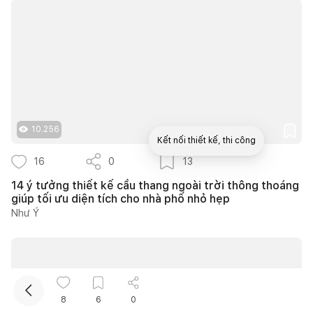
10.256
Kết nối thiết kế, thi công
16
0
13
Mua sắm hoàn thiện nhà
14 ý tưởng thiết kế cầu thang ngoài trời thông thoáng
giúp tối ưu diện tích cho nhà phố nhỏ hẹp
Như Ý
8
6
0