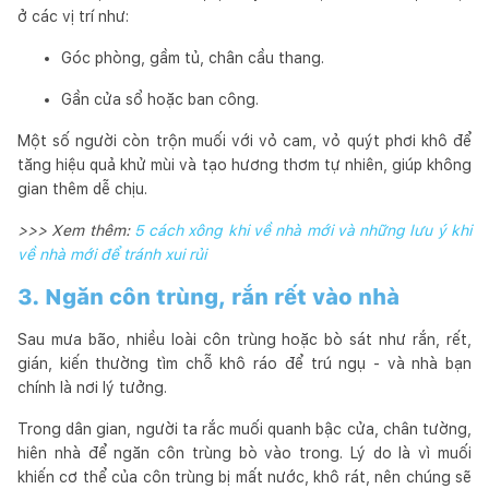
ở các vị trí như:
Góc phòng, gầm tủ, chân cầu thang.
Gần cửa sổ hoặc ban công.
Một số người còn trộn muối với vỏ cam, vỏ quýt phơi khô để
tăng hiệu quả khử mùi và tạo hương thơm tự nhiên, giúp không
gian thêm dễ chịu.
>>> Xem thêm:
5 cách xông khi về nhà mới và những lưu ý khi
về nhà mới để tránh xui rủi
3. Ngăn côn trùng, rắn rết vào nhà
Sau mưa bão, nhiều loài côn trùng hoặc bò sát như rắn, rết,
gián, kiến thường tìm chỗ khô ráo để trú ngụ - và nhà bạn
chính là nơi lý tưởng.
Trong dân gian, người ta rắc muối quanh bậc cửa, chân tường,
hiên nhà để ngăn côn trùng bò vào trong. Lý do là vì muối
khiến cơ thể của côn trùng bị mất nước, khô rát, nên chúng sẽ