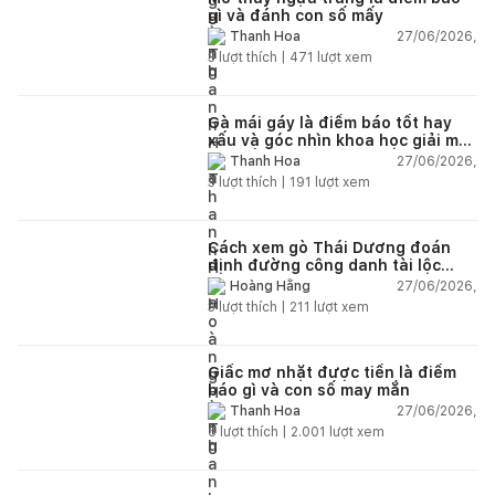
gì và đánh con số mấy
27/06/2026,
Thanh Hoa
3
lượt thích |
471
lượt xem
Gà mái gáy là điềm báo tốt hay
xấu và góc nhìn khoa học giải mã
chi tiết
27/06/2026,
Thanh Hoa
3
lượt thích |
191
lượt xem
Cách xem gò Thái Dương đoán
định đường công danh tài lộc
theo nhân tướng học
27/06/2026,
Hoàng Hằng
3
lượt thích |
211
lượt xem
Giấc mơ nhặt được tiền là điềm
báo gì và con số may mắn
27/06/2026,
Thanh Hoa
6
lượt thích |
2.001
lượt xem