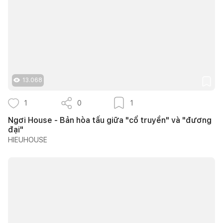
13.068
1
0
1
Ngơi House - Bản hòa tấu giữa "cổ truyền" và "đương
đại"
HIEUHOUSE