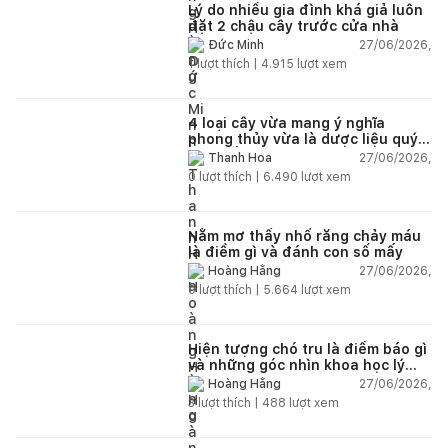
Lý do nhiều gia đình khá giả luôn
đặt 2 chậu cây trước cửa nhà
27/06/2026,
Đức Minh
1
lượt thích |
4.915
lượt xem
4 loại cây vừa mang ý nghĩa
phong thủy vừa là dược liệu quý
nên trồng trong nhà
27/06/2026,
Thanh Hoa
0
lượt thích |
6.490
lượt xem
Nằm mơ thấy nhổ răng chảy máu
là điềm gì và đánh con số mấy
27/06/2026,
Hoàng Hằng
0
lượt thích |
5.664
lượt xem
Hiện tượng chó tru là điềm báo gì
và những góc nhìn khoa học lý
giải
27/06/2026,
Hoàng Hằng
3
lượt thích |
488
lượt xem