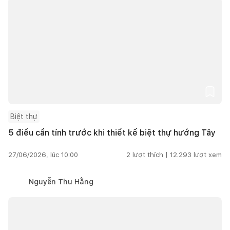
Biệt thự
5 điều cần tính trước khi thiết kế biệt thự hướng Tây
27/06/2026, lúc 10:00
2
lượt thích |
12.293
lượt xem
Nguyễn Thu Hằng