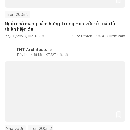
Trên 200m2
Ngôi nhà mang cảm hứng Trung Hoa với kết cấu lộ
thiên hiện đại
27/06/2026, lúc 10:00
1
lượt thích |
10.666
lượt xem
TNT Architecture
Tư vấn, thiết kế - KTS/Thiết kế
Nhà vườn
Trên 200m2