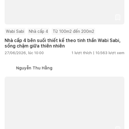
Wabi Sabi
Nhà cấp 4
Từ 100m2 đến 200m2
Nhà cấp 4 bên suối thiết kế theo tinh thần Wabi Sabi,
sống chậm giữa thiên nhiên
27/06/2026, lúc 10:00
1
lượt thích |
10.563
lượt xem
Nguyễn Thu Hằng