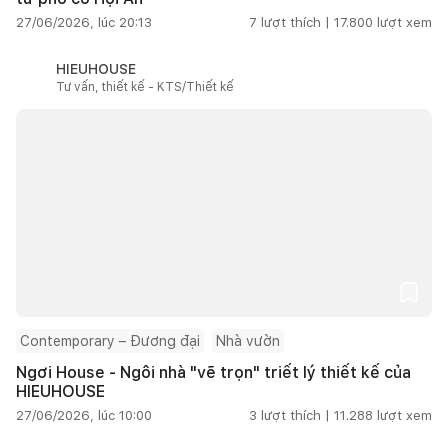
27/06/2026, lúc 20:13
7
lượt thích |
17.800
lượt xem
HIEUHOUSE
Tư vấn, thiết kế - KTS/Thiết kế
Contemporary – Đương đại
Nhà vườn
Ngơi House - Ngôi nhà "vẽ trọn" triết lý thiết kế của
HIEUHOUSE
27/06/2026, lúc 10:00
3
lượt thích |
11.288
lượt xem