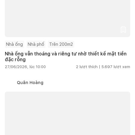
Nhà ống
Nhà phố
Trên 200m2
Nhà ống vẫn thoáng và riêng tư nhờ thiết kế mặt tiền
đặc rỗng
27/06/2026, lúc 10:00
2
lượt thích |
5.697
lượt xem
Quân Hoàng