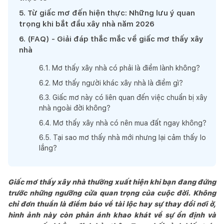
5
.
Từ giấc mơ đến hiện thực: Những lưu ý quan
trọng khi bắt đầu xây nhà năm 2026
6
.
(FAQ) - Giải đáp thắc mắc về giấc mơ thấy xây
nhà
6
.
1
.
Mơ thấy xây nhà có phải là điềm lành không?
6
.
2
.
Mơ thấy người khác xây nhà là điềm gì?
6
.
3
.
Giấc mơ này có liên quan đến việc chuẩn bị xây
nhà ngoài đời không?
6
.
4
.
Mơ thấy xây nhà có nên mua đất ngay không?
6
.
5
.
Tại sao mơ thấy nhà mới nhưng lại cảm thấy lo
lắng?
Giấc mơ thấy xây nhà thường xuất hiện khi bạn đang đứng
trước những ngưỡng cửa quan trọng của cuộc đời. Không
chỉ đơn thuần là điềm báo về tài lộc hay sự thay đổi nơi ở,
hình ảnh này còn phản ánh khao khát về sự ổn định và