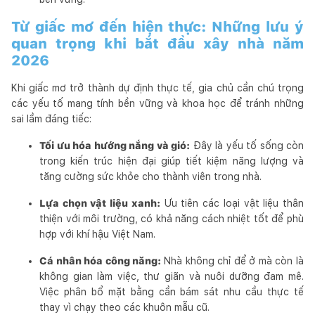
Từ giấc mơ đến hiện thực: Những lưu ý
quan trọng khi bắt đầu xây nhà năm
2026
Khi giấc mơ trở thành dự định thực tế, gia chủ cần chú trọng
các yếu tố mang tính bền vững và khoa học để tránh những
sai lầm đáng tiếc:
Tối ưu hóa hướng nắng và gió:
Đây là yếu tố sống còn
trong kiến trúc hiện đại giúp tiết kiệm năng lượng và
tăng cường sức khỏe cho thành viên trong nhà.
Lựa chọn vật liệu xanh:
Ưu tiên các loại vật liệu thân
thiện với môi trường, có khả năng cách nhiệt tốt để phù
hợp với khí hậu Việt Nam.
Cá nhân hóa công năng:
Nhà không chỉ để ở mà còn là
không gian làm việc, thư giãn và nuôi dưỡng đam mê.
Việc phân bổ mặt bằng cần bám sát nhu cầu thực tế
thay vì chạy theo các khuôn mẫu cũ.