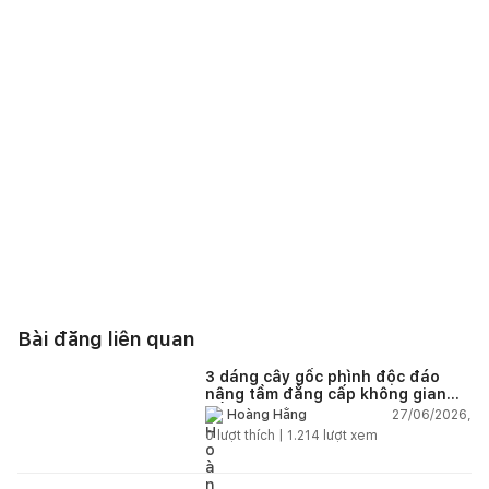
Bài đăng liên quan
3 dáng cây gốc phình độc đáo
nâng tầm đẳng cấp không gian
sống
27/06/2026,
Hoàng Hằng
0
lượt thích |
1.214
lượt xem