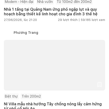
Modern - Hiện đại
Nhà vườn
Từ 100m2 đến 200m2
Nhà 1 tầng tại Quảng Nam ứng phó ngập lụt và quy
hoạch bằng thiết kế linh hoạt cho gia đình 3 thế hệ
27/06/2026, lúc 21:20
29
lượt thích |
59.185
lượt xem
Phương Trang
Biệt thự
Trên 200m2
NI Villa mẫu nhà hướng Tây chống nóng lấy cảm hứng
từ phố cổ Hội An