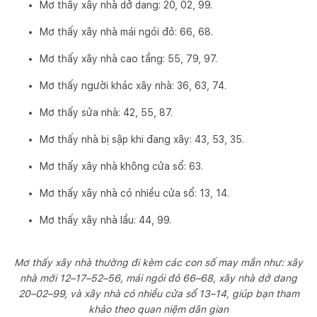
Mơ thấy xây nhà dở dang: 20, 02, 99.
Mơ thấy xây nhà mái ngói đỏ: 66, 68.
Mơ thấy xây nhà cao tầng: 55, 79, 97.
Mơ thấy người khác xây nhà: 36, 63, 74.
Mơ thấy sửa nhà: 42, 55, 87.
Mơ thấy nhà bị sập khi đang xây: 43, 53, 35.
Mơ thấy xây nhà không cửa sổ: 63.
Mơ thấy xây nhà có nhiều cửa sổ: 13, 14.
Mơ thấy xây nhà lầu: 44, 99.
Mơ thấy xây nhà thường đi kèm các con số may mắn như: xây
nhà mới 12–17–52–56, mái ngói đỏ 66–68, xây nhà dở dang
20–02–99, và xây nhà có nhiều cửa sổ 13–14, giúp bạn tham
khảo theo quan niệm dân gian