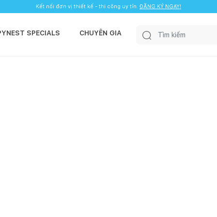
Kết nối đơn vị thiết kế - thi công uy tín.
ĐĂNG KÝ NGAY!
PYNEST SPECIALS
CHUYÊN GIA