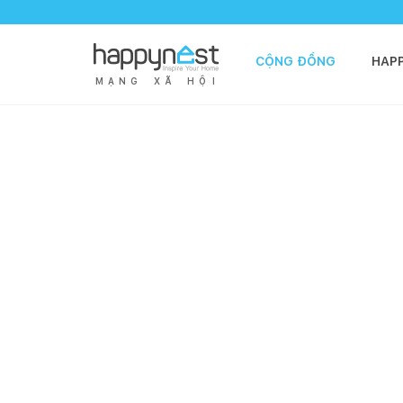
CỘNG ĐỒNG
HAP
M
Ạ
N
G
X
Ã
H
Ộ
I