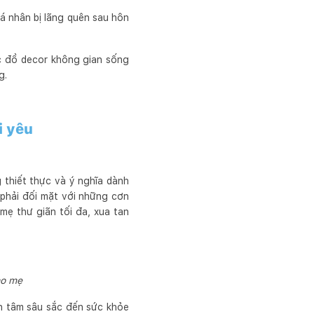
cá nhân bị lãng quên sau hôn
c đồ decor không gian sống
g.
i yêu
 thiết thực và ý nghĩa dành
phải đối mặt với những cơn
mẹ thư giãn tối đa, xua tan
ho mẹ
an tâm sâu sắc đến sức khỏe