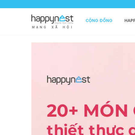
CỘNG ĐỒNG
HAP
M
Ạ
N
G
X
Ã
H
Ộ
I