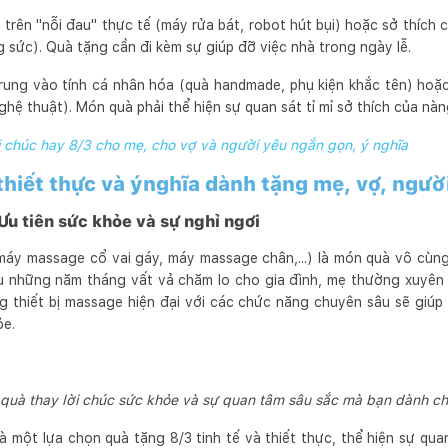
rên "nỗi đau" thực tế (máy rửa bát, robot hút bụi) hoặc sở thích 
 sức). Quà tặng cần đi kèm sự giúp đỡ việc nhà trong ngày lễ.
rung vào tính cá nhân hóa (quà handmade, phụ kiện khắc tên) hoặ
hệ thuật). Món quà phải thể hiện sự quan sát tỉ mỉ sở thích của nàn
 chúc hay 8/3 cho mẹ, cho vợ và người yêu ngắn gọn, ý nghĩa
hiết thực và ýnghĩa dành tặng mẹ, vợ, ngườ
Ưu tiên sức khỏe và sự nghỉ ngơi
áy massage cổ vai gáy, máy massage chân,...) là món quà vô cùng
u những năm tháng vất vả chăm lo cho gia đình, mẹ thường xuyên 
 thiết bị massage hiện đại với các chức năng chuyên sâu sẽ giúp 
ỏe.
quà thay lời chúc sức khỏe và sự quan tâm sâu sắc mà bạn dành c
là một lựa chọn quà tặng 8/3 tinh tế và thiết thực, thể hiện sự qu