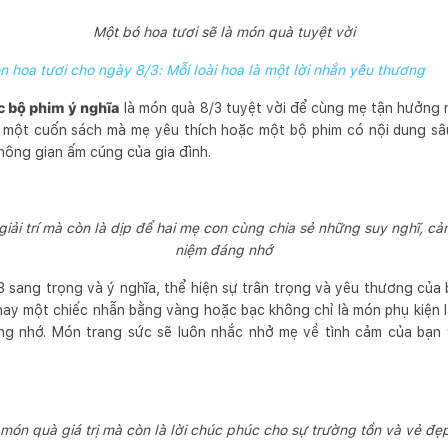
Một bó hoa tươi sẽ là món quà tuyệt vời
n hoa tươi cho ngày 8/3: Mỗi loài hoa là một lời nhắn yêu thương
c bộ phim ý nghĩa
là món quà 8/3 tuyệt vời để cùng mẹ tận hưởng 
n một cuốn sách mà mẹ yêu thích hoặc một bộ phim có nội dung sâu
ông gian ấm cúng của gia đình.
giải trí mà còn là dịp để hai mẹ con cùng chia sẻ những suy nghĩ, c
niệm đáng nhớ
 sang trọng và ý nghĩa, thể hiện sự trân trọng và yêu thương của
hay một chiếc nhẫn bằng vàng hoặc bạc không chỉ là món phụ kiện l
g nhớ. Món trang sức sẽ luôn nhắc nhở mẹ về tình cảm của bạn
 món quà giá trị mà còn là lời chúc phúc cho sự trường tồn và vẻ đẹ