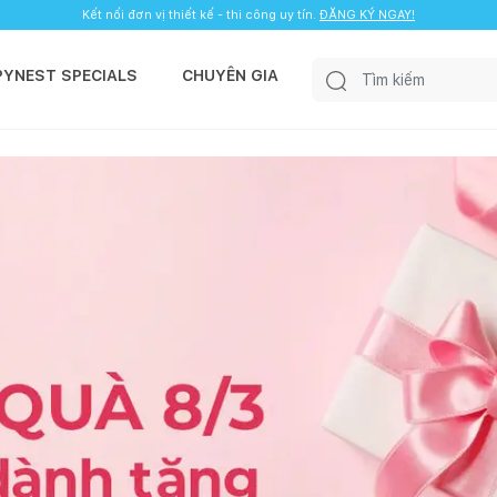
Kết nối đơn vị thiết kế - thi công uy tín.
ĐĂNG KÝ NGAY!
PYNEST SPECIALS
CHUYÊN GIA