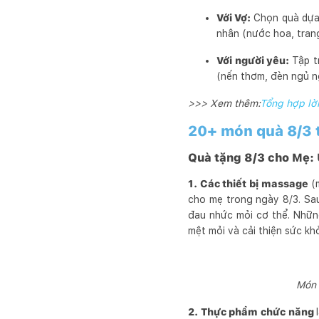
Với Vợ:
Chọn quà dựa t
nhân (nước hoa, trang
Với người yêu:
Tập t
(nến thơm, đèn ngủ ng
>>> Xem thêm:
Tổng hợp lời
20+ món quà 8/3 t
Quà tặng 8/3 cho Mẹ: 
1. Các thiết bị massage
(m
cho mẹ trong ngày 8/3. Sa
đau nhức mỏi cơ thể. Những
mệt mỏi và cải thiện sức kh
Món 
2. Thực phẩm chức năng