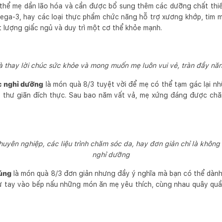
ơ thể mẹ dần lão hóa và cần được bổ sung thêm các dưỡng chất thi
mega-3, hay các loại thực phẩm chức năng hỗ trợ xương khớp, tim
t lượng giấc ngủ và duy trì một cơ thể khỏe mạnh.
 thay lời chúc sức khỏe và mong muốn mẹ luôn vui vẻ, tràn đầy nă
c nghỉ dưỡng
là món quà 8/3 tuyệt vời để mẹ có thể tạm gác lại n
 thư giãn đích thực. Sau bao năm vất vả, mẹ xứng đáng được ch
uyên nghiệp, các liệu trình chăm sóc da, hay đơn giản chỉ là không 
nghỉ dưỡng
úng
là món quà 8/3 đơn giản nhưng đầy ý nghĩa mà bạn có thể dàn
 tự tay vào bếp nấu những món ăn mẹ yêu thích, cùng nhau quây qu