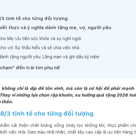
/3 tinh tế cho từng đối tượng
iết thực và ý nghĩa dành tặng mẹ, vợ, người yêu
ho Mẹ: Ưu tiên sức khỏe và sự nghỉ ngơi
ho vợ: Sự thấu hiểu và sẻ chia việc nhà
dành tặng người yêu: Lãng mạn và ghi dấu kỷ niệm
"chạm" đến trái tim phụ nữ
không chỉ là dịp để tôn vinh, mà còn là cơ hội để phái mạnh 
Thay vì những lựa chọn rập khuôn, xu hướng quà tặng 2026 hướn
 thần.
 8/3 tinh tế cho từng đối tượng
 phẩm cải thiện chất lượng sống (máy lọc không khí, thực phẩm c
bớt việc nhà. Gam màu nhã nhặn, chất liệu cao cấp là ưu tiên hàng 