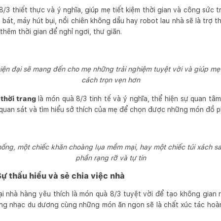
/3 thiết thực và ý nghĩa, giúp mẹ tiết kiệm thời gian và công sức t
t, máy hút bụi, nồi chiên không dầu hay robot lau nhà sẽ là trợ t
hêm thời gian để nghỉ ngơi, thư giãn.
ện đại sẽ mang đến cho mẹ những trải nghiệm tuyệt vời và giúp m
cách trọn vẹn hơn
thời trang
là món quà 8/3 tinh tế và ý nghĩa, thể hiện sự quan t
 quan sát và tìm hiểu sở thích của mẹ để chọn được những món đồ p
thống, một chiếc khăn choàng lụa mềm mại, hay một chiếc túi xách s
phần rạng rỡ và tự tin
ự thấu hiểu và sẻ chia việc nhà
i nhà hàng yêu thích là món quà 8/3 tuyệt vời để tạo không gian 
tiếng nhạc du dương cùng những món ăn ngon sẽ là chất xúc tác hoà