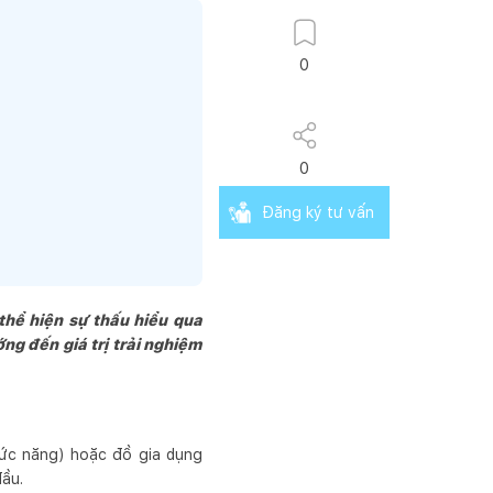
0
0
Đăng ký tư vấn
thể hiện sự thấu hiểu qua
g đến giá trị trải nghiệm
hức năng) hoặc đồ gia dụng
đầu.