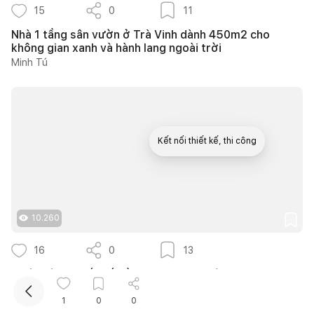
15
0
11
Nhà 1 tầng sân vườn ở Trà Vinh dành 450m2 cho
không gian xanh và hành lang ngoài trời
Minh Tú
Kết nối thiết kế, thi công
Mua sắm hoàn thiện nhà
10.260
16
0
13
14 ý tưởng thiết kế cầu thang ngoài trời thông thoáng
giúp tối ưu diện tích cho nhà phố nhỏ hẹp
1
0
0
Như Ý