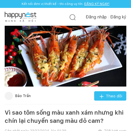
Kết nối đơn vị thiết kế - thi công uy tín.
ĐĂNG KÝ NGAY!
Đăng nhập
Đăng ký
M
Ạ
N
G
X
Ã
H
Ộ
I
Bảo Trần
Theo dõi
Vì sao tôm sống màu xanh xám nhưng khi
chín lại chuyển sang màu đỏ cam?
Cập nhật ngày
23/12/2024, lúc 01:39
708
lượt xem