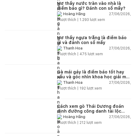
Mơ thấy nước tràn vào nhà là
điềm báo gì? Đánh con số mấy?
27/06/2026,
Hoàng Hằng
3
lượt thích |
1.293
lượt xem
Mơ thấy ngựa trắng là điềm báo
gì và đánh con số mấy
27/06/2026,
Thanh Hoa
3
lượt thích |
475
lượt xem
Gà mái gáy là điềm báo tốt hay
xấu và góc nhìn khoa học giải mã
chi tiết
27/06/2026,
Thanh Hoa
3
lượt thích |
192
lượt xem
Cách xem gò Thái Dương đoán
định đường công danh tài lộc
theo nhân tướng học
27/06/2026,
Hoàng Hằng
3
lượt thích |
212
lượt xem