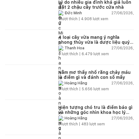
Lý do nhiều gia đình khá giả luôn
đặt 2 chậu cây trước cửa nhà
27/06/2026,
Đức Minh
1
lượt thích |
4.908
lượt xem
4 loại cây vừa mang ý nghĩa
phong thủy vừa là dược liệu quý
nên trồng trong nhà
27/06/2026,
Thanh Hoa
0
lượt thích |
6.479
lượt xem
Nằm mơ thấy nhổ răng chảy máu
là điềm gì và đánh con số mấy
27/06/2026,
Hoàng Hằng
0
lượt thích |
5.656
lượt xem
Hiện tượng chó tru là điềm báo gì
và những góc nhìn khoa học lý
giải
27/06/2026,
Hoàng Hằng
3
lượt thích |
483
lượt xem