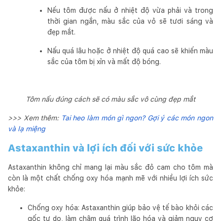
Nếu tôm được nấu ở nhiệt độ vừa phải và trong
thời gian ngắn, màu sắc của vỏ sẽ tươi sáng và
đẹp mắt.
Nấu quá lâu hoặc ở nhiệt độ quá cao sẽ khiến màu
sắc của tôm bị xỉn và mất độ bóng.
Tôm nấu đúng cách sẽ có màu sắc vô cùng đẹp mắt
>>> Xem thêm:
Tai heo làm món gì ngon? Gợi ý các món ngon
và lạ miệng
Astaxanthin và lợi ích đối với sức khỏe
Astaxanthin không chỉ mang lại màu sắc đỏ cam cho tôm mà
còn là một chất chống oxy hóa mạnh mẽ với nhiều lợi ích sức
khỏe:
Chống oxy hóa: Astaxanthin giúp bảo vệ tế bào khỏi các
gốc tự do, làm chậm quá trình lão hóa và giảm nguy cơ