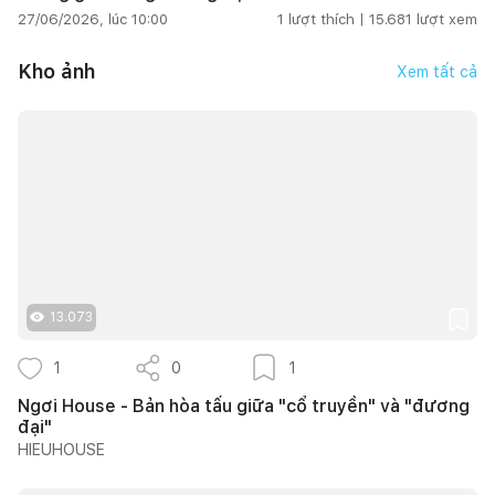
27/06/2026, lúc 10:00
1
lượt thích |
15.681
lượt xem
Kho ảnh
Xem tất cả
13.073
1
0
1
Ngơi House - Bản hòa tấu giữa "cổ truyền" và "đương
đại"
HIEUHOUSE