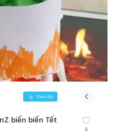
Theo dõi
nZ biến biến Tết
0