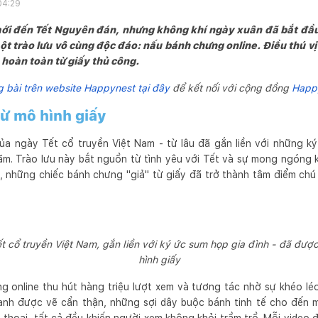
04:29
ới đến Tết Nguyên đán, nhưng không khí ngày xuân đã bắt đầu 
ột trào lưu vô cùng độc đáo: nấu bánh chưng online. Điều thú vị 
hoàn toàn từ giấy thủ công.
bài trên website Happynest tại đây
để kết nối với cộng đồng
Happ
từ mô hình giấy
ủa ngày Tết cổ truyền Việt Nam - từ lâu đã gắn liền với những ký
m. Trào lưu này bắt nguồn từ tình yêu với Tết và sự mong ngóng k
ớm, những chiếc bánh chưng "giả" từ giấy đã trở thành tâm điểm ch
 cổ truyền Việt Nam, gắn liền với ký ức sum họp gia đình - đã được
hình giấy
 online thu hút hàng triệu lượt xem và tương tác nhờ sự khéo léo
 xanh được vẽ cẩn thận, những sợi dây buộc bánh tinh tế cho đến 