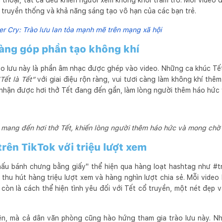
 thoại, tất cả đều khiến người xem không khỏi trầm trồ. Mỗi video
a truyền thống và khả năng sáng tạo vô hạn của các bạn trẻ.
r Cry: Trào lưu lan tỏa mạnh mẽ trên mạng xã hội
àng góp phần tạo không khí
ào lưu này là phần âm nhạc được ghép vào video. Những ca khúc T
Tết là Tết”
với giai điệu rộn ràng, vui tươi càng làm không khí thêm
 nhận được hơi thở Tết đang đến gần, làm lòng người thêm háo hức
mang đến hơi thở Tết, khiến lòng người thêm háo hức và mong ch
rên TikTok với triệu lượt xem
"nấu bánh chưng bằng giấy" thể hiện qua hàng loạt hashtag như 
thu hút hàng triệu lượt xem và hàng nghìn lượt chia sẻ. Mỗi video
còn là cách thể hiện tình yêu đối với Tết cổ truyền, một nét đẹp v
iên, mà cả dân văn phòng cũng hào hứng tham gia trào lưu này. N