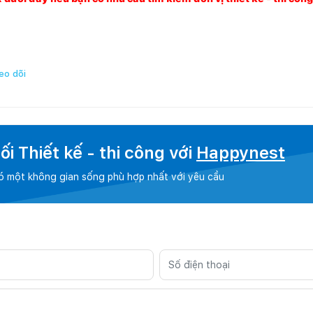
eo dõi
i Thiết kế - thi công với
Happynest
có một không gian sống phù hợp nhất với yêu cầu