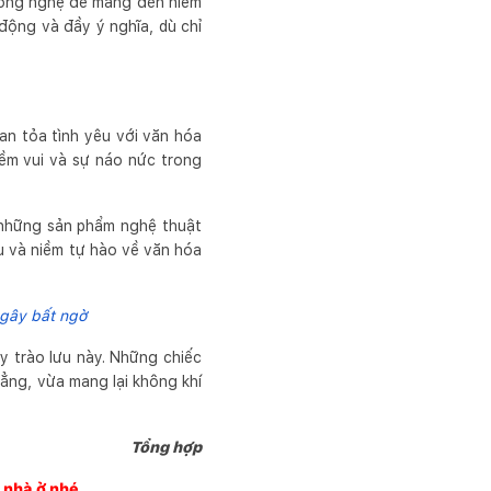
 công nghệ để mang đến niềm
động và đầy ý nghĩa, dù chỉ
an tỏa tình yêu với văn hóa
ềm vui và sự náo nức trong
 những sản phẩm nghệ thuật
êu và niềm tự hào về văn hóa
 gây bất ngờ
y trào lưu này. Những chiếc
ẳng, vừa mang lại không khí
Tổng hợp
g nhà ở nhé.