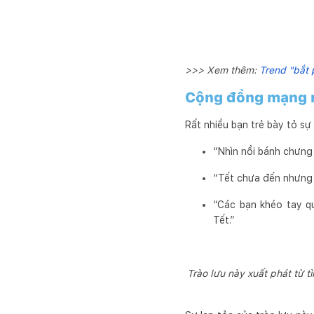
>>> Xem thêm:
Trend "bắt 
Cộng đồng mạng nó
Rất nhiều bạn trẻ bày tỏ sự
“Nhìn nồi bánh chưng
“Tết chưa đến nhưng x
“Các bạn khéo tay q
Tết.”
Trào lưu này xuất phát từ t