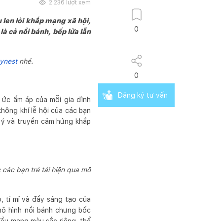
2.236
lượt xem
len lỏi khắp mạng xã hội,
0
là cả nồi bánh, bếp lửa lẫn
ynest
nhé.
0
Đăng ký tư vấn
 ức ấm áp của mỗi gia đình
hông khí lễ hội của các bạn
ú ý và truyền cảm hứng khắp
 các bạn trẻ tái hiện qua mô
, tỉ mỉ và đầy sáng tạo của
mô hình nồi bánh chưng bốc