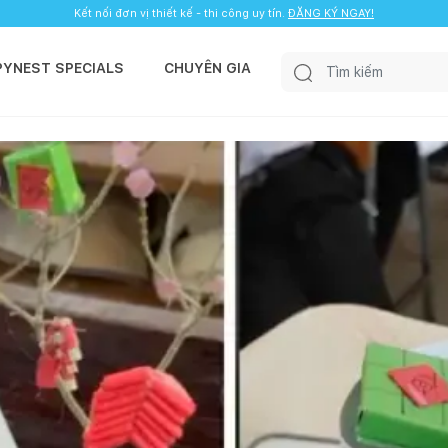
Kết nối đơn vị thiết kế - thi công uy tín.
ĐĂNG KÝ NGAY!
PYNEST SPECIALS
CHUYÊN GIA