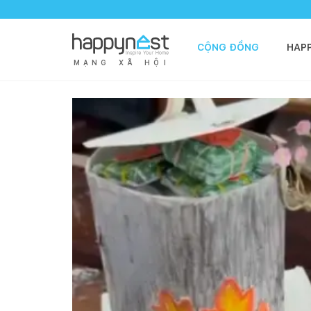
CỘNG ĐỒNG
HAP
M
Ạ
N
G
X
Ã
H
Ộ
I