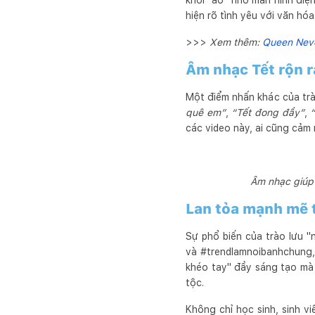
khói "ảo" nhờ màn hình điện
hiện rõ tình yêu với văn hó
>>>
Xem thêm:
Queen Neve
Âm nhạc Tết rộn r
Một điểm nhấn khác của tr
quê em”
,
“Tết đong đầy”
,
“
các video này, ai cũng cảm
Âm nhạc giúp 
Lan tỏa mạnh mẽ t
Sự phổ biến của trào lưu 
và #trendlamnoibanhchung, 
khéo tay" đầy sáng tạo mà 
tộc.
Không chỉ học sinh, sinh v