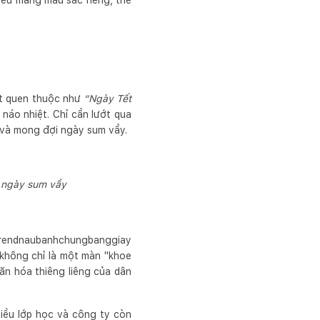
 đều mang màu sắc riêng, thể
ết quen thuộc như
“Ngày Tết
 náo nhiệt. Chỉ cần lướt qua
 và mong đợi ngày sum vầy.
ờ ngày sum vầy
#trendnaubanhchungbanggiay
 không chỉ là một màn "khoe
ăn hóa thiêng liêng của dân
hiều lớp học và công ty còn