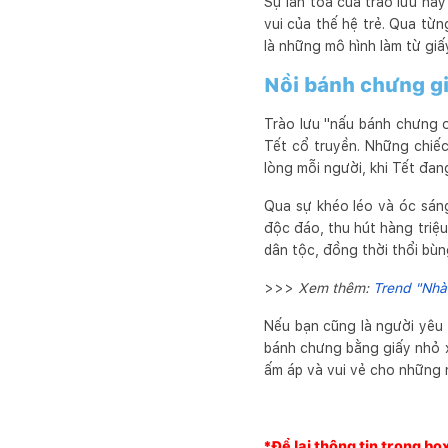
Sự lan tỏa của trào lưu nà
vui của thế hệ trẻ. Qua từ
là những mô hình làm từ giấ
Nồi bánh chưng gi
Trào lưu "nấu bánh chưng o
Tết cổ truyền. Những chiế
lòng mỗi người, khi Tết đa
Qua sự khéo léo và óc sán
độc đáo, thu hút hàng triệu
dân tộc, đồng thời thổi bù
>>>
Xem thêm:
Trend "Nhà 
Nếu bạn cũng là người yêu 
bánh chưng bằng giấy nhỏ x
ấm áp và vui vẻ cho những 
*Để lại thông tin trong bo