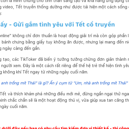
y còn là minh chứng cho tinh thần sáng tạo và khả năng ứng dụng
ng video, Tết truyền thống dường như được tái hiện một cách sống 
y.
ấy - Gửi gắm tình yêu với Tết cổ truyền
nline" không chỉ đơn thuần là hoạt động giải trí mà còn góp phần l
c bánh chưng bằng giấy tuy không ăn được, nhưng lại mang đến ni
ng ngày càng đến gần.
g tạo, các TikToker đã biến ý tưởng tưởng chừng đơn giản thành
 người xem. Đây là một cách rất riêng để thế hệ trẻ thể hiện tình y
ng không khí Tết ngay từ những ngày cuối năm.
anh trồng mít Thái" là gì? Ẩn ý cụm từ "Um, nhà anh trồng mít Thái"
Tết và thích khám phá những điều mới mẻ, đừng ngần ngại thử nga
inh chắc chắn sẽ là một hoạt động thú vị, vừa giúp xua tan căng th
ngày cuối năm.
x dưới đây nếu bạn có nhu cầu tìm kiếm đơn vị thiết kế - thi côn