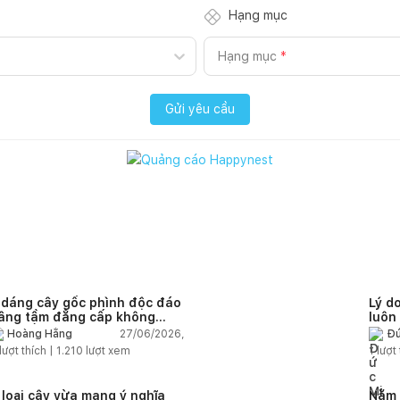
Hạng mục
Hạng mục
*
Gửi yêu cầu
 dáng cây gốc phình độc đáo
Lý d
âng tầm đẳng cấp không
luôn
ian sống
nhà
27/06/2026,
Hoàng Hằng
Đứ
lượt thích |
1.210
lượt xem
1
lượt 
 loại cây vừa mang ý nghĩa
Nằm 