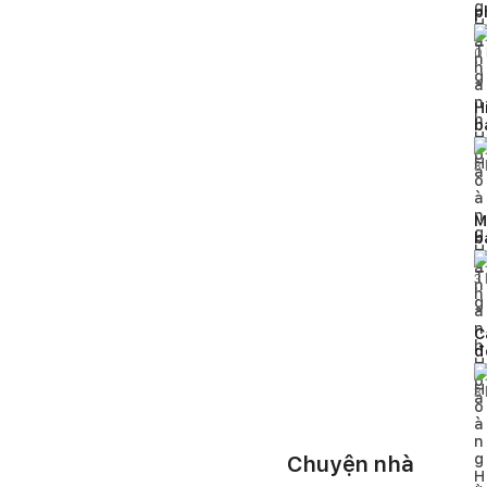
p
q
0
H
b
h
3
M
b
3
C
đ
t
3
Chuyện nhà