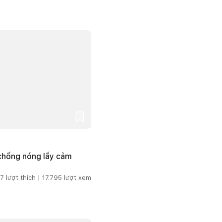
 chống nóng lấy cảm
7
lượt thích |
17.795
lượt xem