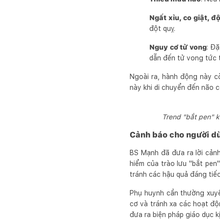
Ngất xỉu, co giật, đ
đột quỵ.
Nguy cơ tử vong
: Đặ
dẫn đến tử vong tức t
Ngoài ra, hành động này c
này khi di chuyển đến não 
Trend "bắt pen" k
Cảnh báo cho người d
BS Mạnh đã đưa ra lời cản
hiểm của trào lưu "bắt pen
tránh các hậu quả đáng tiếc
Phụ huynh cần thường xuyê
cơ và tránh xa các hoạt độ
đưa ra biện pháp giáo dục 