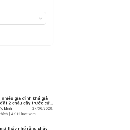
o nhiều gia đình khá giả
 đặt 2 chậu cây trước cửa
27/06/2026,
c Minh
thích |
4.912
lượt xem
mơ thấy nhổ răng chảy