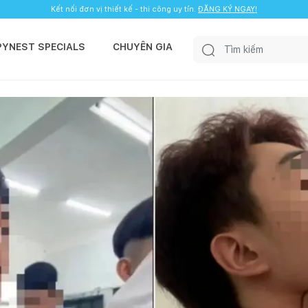
Kết nối đơn vị thiết kế - thi công uy tín.
ĐĂNG KÝ NGAY!
PYNEST SPECIALS
CHUYÊN GIA