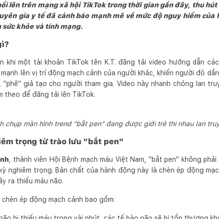
i lên trên mạng xã hội TikTok trong thời gian gần đây, thu hú
 chuyên gia y tế đã cảnh báo mạnh mẽ về mức độ nguy hiểm của 
 sức khỏe và tính mạng.
gì?
ện khi một tài khoản TikTok tên K.T. đăng tải video hướng dẫn cá
 mạnh lên vị trí động mạch cảnh của người khác, khiến người đó dầ
, "phê" giả tạo cho người tham gia. Video này nhanh chóng lan truy
m theo để đăng tải lên TikTok.
h chụp màn hình trend "bắt pen" đang được giới trẻ thi nhau lan tru
êm trọng từ trào lưu "bắt pen"
ạnh
, thành viên Hội Bệnh mạch máu Việt Nam, "bắt pen" không phải l
kỳ nghiêm trọng. Bản chất của hành động này là chèn ép động mạch
ây ra thiếu máu não.
c chèn ép động mạch cảnh bao gồm:
 não bị thiếu máu trong vài phút, các tế bào não sẽ bị tổn thương kh