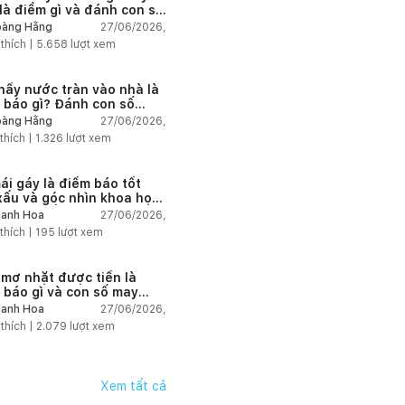
là điềm gì và đánh con số
27/06/2026,
àng Hằng
 thích |
5.658
lượt xem
hấy nước tràn vào nhà là
 báo gì? Đánh con số
?
27/06/2026,
àng Hằng
thích |
1.326
lượt xem
ái gáy là điềm báo tốt
xấu và góc nhìn khoa học
mã chi tiết
27/06/2026,
anh Hoa
thích |
195
lượt xem
 mơ nhặt được tiền là
 báo gì và con số may
27/06/2026,
anh Hoa
 thích |
2.079
lượt xem
Xem tất cả