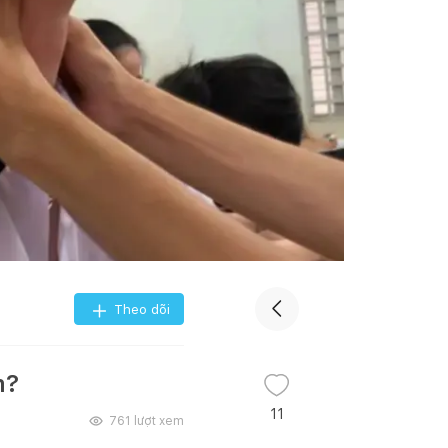
Theo dõi
m?
11
761
lượt xem