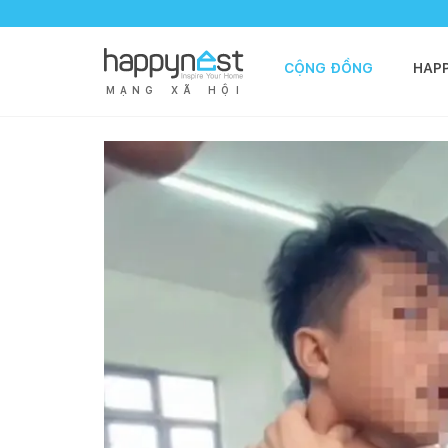
CỘNG ĐỒNG
HAP
M
Ạ
N
G
X
Ã
H
Ộ
I