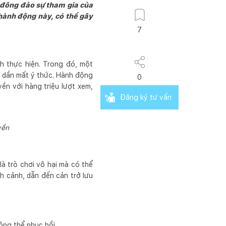
t đông đảo sự tham gia của
hành động này, có thể gây
7
ch thực hiện. Trong đó, một
n dần mất ý thức. Hành động
0
ền với hàng triệu lượt xem,
Đăng ký tư vấn
yền
à trò chơi vô hại mà có thể
 cảnh, dẫn đến cản trở lưu
ông thể phục hồi.