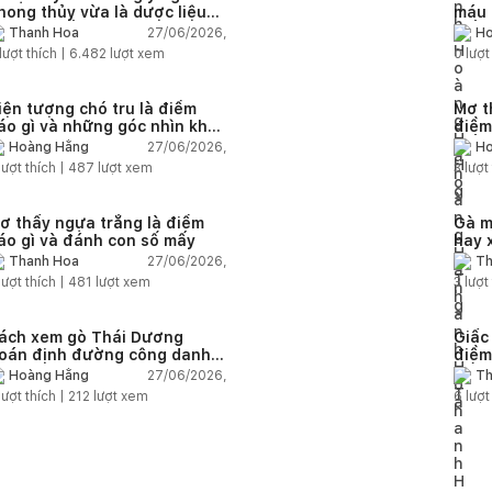
hong thủy vừa là dược liệu
máu 
uý nên trồng trong nhà
mấy
27/06/2026,
Thanh Hoa
Ho
lượt thích |
6.482
lượt xem
0
lượt
iện tượng chó tru là điềm
Mơ t
áo gì và những góc nhìn khoa
điềm
ọc lý giải
mấy
27/06/2026,
Hoàng Hằng
Ho
lượt thích |
487
lượt xem
3
lượt 
ơ thấy ngựa trắng là điềm
Gà m
áo gì và đánh con số mấy
hay 
giải 
27/06/2026,
Thanh Hoa
Th
lượt thích |
481
lượt xem
3
lượt 
ách xem gò Thái Dương
Giấc
oán định đường công danh
điềm
ài lộc theo nhân tướng học
mắn
27/06/2026,
Hoàng Hằng
Th
lượt thích |
212
lượt xem
6
lượt