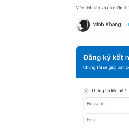
Việc tỉnh táo và có nhận th
Minh Khang
T
Đăng ký kết nố
Chúng tôi sẽ giúp bạn 
Thông tin liên hệ
*