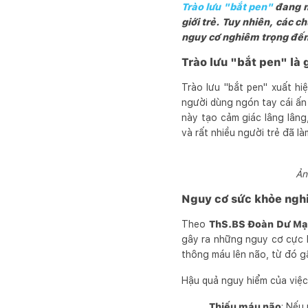
Trào lưu "bắt pen"
đang nổ
giới trẻ. Tuy nhiên, các
nguy cơ nghiêm trọng đến
Trào lưu "bắt pen" là 
Trào lưu "bắt pen" xuất hi
người dùng ngón tay cái ấn
này tạo cảm giác lâng lâng
và rất nhiều người trẻ đã là
Ản
Nguy cơ sức khỏe nghi
Theo
ThS.BS Đoàn Dư M
gây ra những nguy cơ cực 
thông máu lên não, từ đó g
Hậu quả nguy hiểm của việ
Thiếu máu não
: Nếu