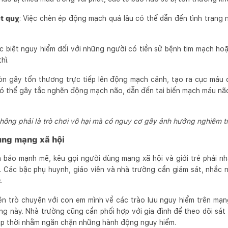
ột quỵ
: Việc chèn ép động mạch quá lâu có thể dẫn đến tình trạng n
c biệt nguy hiểm đối với những người có tiền sử bệnh tim mạch hoặ
hì.
òn gây tổn thương trực tiếp lên động mạch cảnh, tạo ra cục má
có thể gây tắc nghẽn động mạch não, dẫn đến tai biến mạch máu nã
hông phải là trò chơi vô hại mà có nguy cơ gây ảnh hưởng nghiêm 
ùng mạng xã hội
h báo mạnh mẽ, kêu gọi người dùng mạng xã hội và giới trẻ phải n
". Các bậc phụ huynh, giáo viên và nhà trường cần giám sát, nhắc 
.
n trò chuyện với con em mình về các trào lưu nguy hiểm trên mạng
ng này. Nhà trường cũng cần phối hợp với gia đình để theo dõi sát 
kịp thời nhằm ngăn chặn những hành động nguy hiểm.