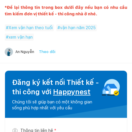
*Để lại thông tin trong box dưới đây nếu bạn có nhu cầu
tìm kiếm đơn vị thiết kế - thi công nhà ở nhé.
#
Xem vận hạn theo tuổi
#
vận hạn năm 2025
#
xem vận hạn
Theo dõi
An Nguyễn
Đăng ký kết nối Thiết kế -
thi công với
Happynest
Chúng tôi sẽ giúp bạn có một không gian
sống phù hợp nhất với yêu cầu
Thông tin liên hệ
*