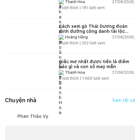
chi tiết
27/06/2026,
Thanh Hoa
3
lượt thích |
181
lượt xem
Cách xem gò Thái Dương đoán
định đường công danh tài lộc
theo nhân tướng học
27/06/2026,
Hoàng Hằng
3
lượt thích |
202
lượt xem
Giấc mơ nhặt được tiền là điềm
báo gì và con số may mắn
27/06/2026,
Thanh Hoa
6
lượt thích |
1.900
lượt xem
Chuyện nhà
Xem tất cả
Phan Thảo Vy