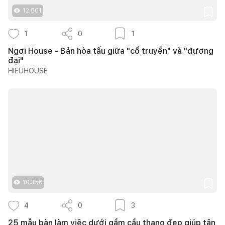
12.801
1
0
1
Ngơi House - Bản hòa tấu giữa "cổ truyền" và "đương
đại"
HIEUHOUSE
10.356
4
0
3
25 mẫu bàn làm việc dưới gầm cầu thang đẹp giúp tận