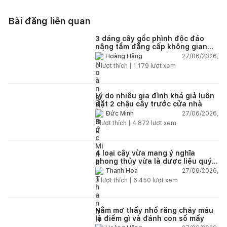
Bài đăng liên quan
3 dáng cây gốc phình độc đáo
nâng tầm đẳng cấp không gian
sống
27/06/2026,
Hoàng Hằng
0
lượt thích |
1.179
lượt xem
Lý do nhiều gia đình khá giả luôn
đặt 2 chậu cây trước cửa nhà
27/06/2026,
Đức Minh
1
lượt thích |
4.872
lượt xem
4 loại cây vừa mang ý nghĩa
phong thủy vừa là dược liệu quý
nên trồng trong nhà
27/06/2026,
Thanh Hoa
0
lượt thích |
6.450
lượt xem
Nằm mơ thấy nhổ răng chảy máu
là điềm gì và đánh con số mấy