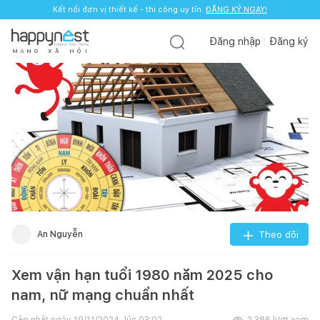
Kết nối đơn vị thiết kế - thi công uy tín.
ĐĂNG KÝ NGAY!
Đăng nhập
Đăng ký
M
Ạ
N
G
X
Ã
H
Ộ
I
An Nguyễn
Theo dõi
Xem vận hạn tuổi 1980 năm 2025 cho
nam, nữ mạng chuẩn nhất
Cập nhật ngày
19/11/2024, lúc 03:02
2.386
lượt xem