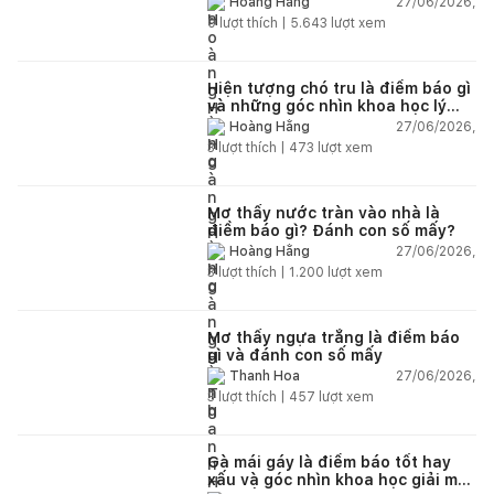
27/06/2026,
Hoàng Hằng
0
lượt thích |
5.643
lượt xem
Hiện tượng chó tru là điềm báo gì
và những góc nhìn khoa học lý
giải
27/06/2026,
Hoàng Hằng
3
lượt thích |
473
lượt xem
Mơ thấy nước tràn vào nhà là
điềm báo gì? Đánh con số mấy?
27/06/2026,
Hoàng Hằng
3
lượt thích |
1.200
lượt xem
Mơ thấy ngựa trắng là điềm báo
gì và đánh con số mấy
27/06/2026,
Thanh Hoa
3
lượt thích |
457
lượt xem
Gà mái gáy là điềm báo tốt hay
xấu và góc nhìn khoa học giải mã