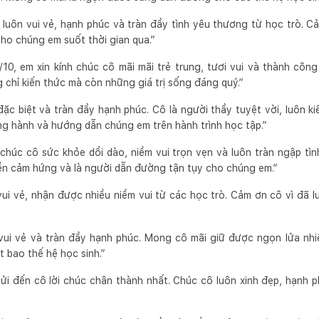
luôn vui vẻ, hạnh phúc và tràn đầy tình yêu thương từ học trò. C
ho chúng em suốt thời gian qua.”
0, em xin kính chúc cô mãi mãi trẻ trung, tươi vui và thành côn
chỉ kiến thức mà còn những giá trị sống đáng quý.”
ặc biệt và tràn đầy hạnh phúc. Cô là người thầy tuyệt vời, luôn ki
ng hành và hướng dẫn chúng em trên hành trình học tập.”
chúc cô sức khỏe dồi dào, niềm vui trọn vẹn và luôn tràn ngập tì
ền cảm hứng và là người dẫn đường tận tụy cho chúng em.”
ui vẻ, nhận được nhiều niềm vui từ các học trò. Cảm ơn cô vì đã 
vui vẻ và tràn đầy hạnh phúc. Mong cô mãi giữ được ngọn lửa nhiệ
 bao thế hệ học sinh.”
ửi đến cô lời chúc chân thành nhất. Chúc cô luôn xinh đẹp, hạnh 