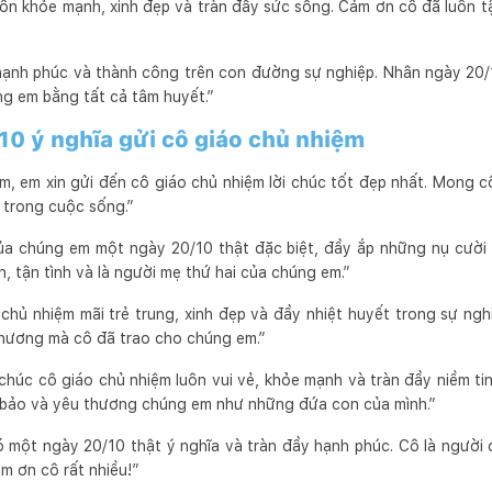
ôn khỏe mạnh, xinh đẹp và tràn đầy sức sống. Cảm ơn cô đã luôn 
hạnh phúc và thành công trên con đường sự nghiệp. Nhân ngày 20/1
g em bằng tất cả tâm huyết.”
10 ý nghĩa gửi cô giáo chủ nhiệm
, em xin gửi đến cô giáo chủ nhiệm lời chúc tốt đẹp nhất. Mong cô
 trong cuộc sống.”
ủa chúng em một ngày 20/10 thật đặc biệt, đầy ắp những nụ cười v
, tận tình và là người mẹ thứ hai của chúng em.”
chủ nhiệm mãi trẻ trung, xinh đẹp và đầy nhiệt huyết trong sự ngh
thương mà cô đã trao cho chúng em.”
chúc cô giáo chủ nhiệm luôn vui vẻ, khỏe mạnh và tràn đầy niềm t
y bảo và yêu thương chúng em như những đứa con của mình.”
ó một ngày 20/10 thật ý nghĩa và tràn đầy hạnh phúc. Cô là người
m ơn cô rất nhiều!”