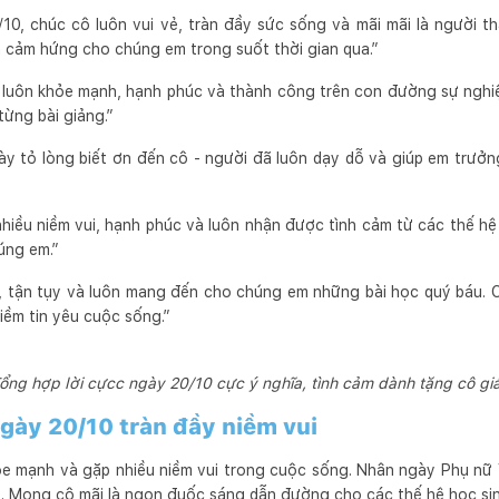
0, chúc cô luôn vui vẻ, tràn đầy sức sống và mãi mãi là người t
 cảm hứng cho chúng em trong suốt thời gian qua.”
 luôn khỏe mạnh, hạnh phúc và thành công trên con đường sự nghi
ừng bài giảng.”
ày tỏ lòng biết ơn đến cô - người đã luôn dạy dỗ và giúp em trưở
hiều niềm vui, hạnh phúc và luôn nhận được tình cảm từ các thế hệ
úng em.”
, tận tụy và luôn mang đến cho chúng em những bài học quý báu. 
iềm tin yêu cuộc sống.”
ổng hợp lời cựcc ngày 20/10 cực ý nghĩa, tình cảm dành tặng cô gi
ngày 20/10 tràn đầy niềm vui
ỏe mạnh và gặp nhiều niềm vui trong cuộc sống. Nhân ngày Phụ nữ 
t. Mong cô mãi là ngọn đuốc sáng dẫn đường cho các thế hệ học sin