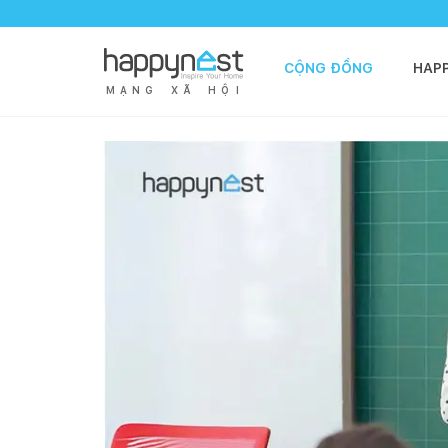
CỘNG ĐỒNG
HAP
M
Ạ
N
G
X
Ã
H
Ộ
I