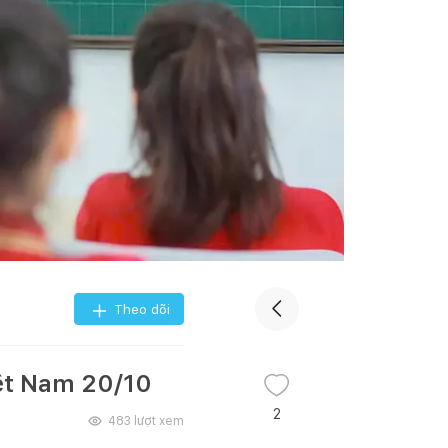
Theo dõi
iệt Nam 20/10
2
483
lượt xem