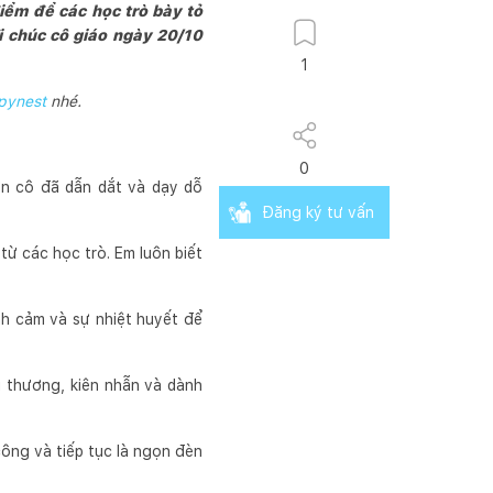
iểm để các học trò bày tỏ
i chúc cô giáo ngày 20/10
1
pynest
nhé.
0
ơn cô đã dẫn dắt và dạy dỗ
Đăng ký tư vấn
từ các học trò. Em luôn biết
nh cảm và sự nhiệt huyết để
u thương, kiên nhẫn và dành
ông và tiếp tục là ngọn đèn