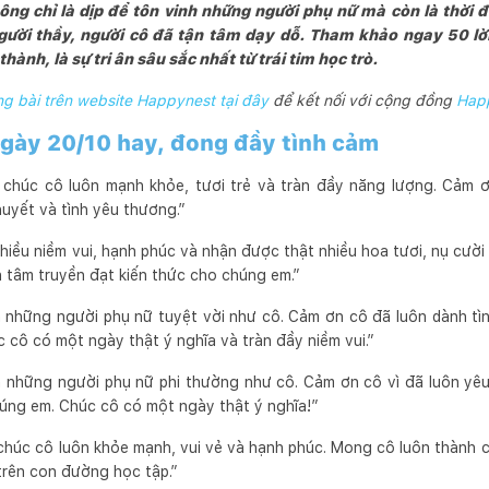
g chỉ là dịp để tôn vinh những người phụ nữ mà còn là thời đ
gười thầy, người cô đã tận tâm dạy dỗ. Tham khảo ngay 50 lờ
ành, là sự tri ân sâu sắc nhất từ trái tim học trò.
 bài trên website Happynest tại đây
để kết nối với cộng đồng
Hap
ngày 20/10 hay, đong đầy tình cảm
 chúc cô luôn mạnh khỏe, tươi trẻ và tràn đầy năng lượng. Cảm 
uyết và tình yêu thương.”
iều niềm vui, hạnh phúc và nhận được thật nhiều hoa tươi, nụ cười 
n tâm truyền đạt kiến thức cho chúng em.”
ân những người phụ nữ tuyệt vời như cô. Cảm ơn cô đã luôn dành tì
 cô có một ngày thật ý nghĩa và tràn đầy niềm vui.”
ân những người phụ nữ phi thường như cô. Cảm ơn cô vì đã luôn yê
úng em. Chúc cô có một ngày thật ý nghĩa!”
chúc cô luôn khỏe mạnh, vui vẻ và hạnh phúc. Mong cô luôn thành c
trên con đường học tập.”