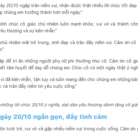
ày 20/10 ngập tràn niềm vui, nhận được thật nhiều lời chúc tốt đẹp
iúp chúng em trưởng thành hơn mỗi ngày.”
kính chúc cô giáo chủ nhiệm luôn mạnh khỏe, vui vẻ và thành cô
yêu thương và sự kiên nhẫn.”
hủ nhiệm mãi trẻ trung, xinh đẹp và tràn đầy niềm vui. Cảm ơn cô 
m.”
ịp để tri ân những người phụ nữ phi thường như cô. Cảm ơn cô gi
hết tâm huyết để dạy dỗ chúng em. Chúc cô có một ngày thật ý ngh
vì đã kiên nhẫn, tận tụy và luôn mang đến cho chúng em những bà
c và tràn đầy niềm tin yêu cuộc sống.”
hững lời chúc 20/10 ý nghĩa, dạt dào yêu thương dành tặng cô giá
ngày 20/10 ngắn gọn, đầy tình cảm
ôn tươi trẻ, vui vẻ và gặp nhiều niềm vui trong cuộc sống. Cảm ơn 