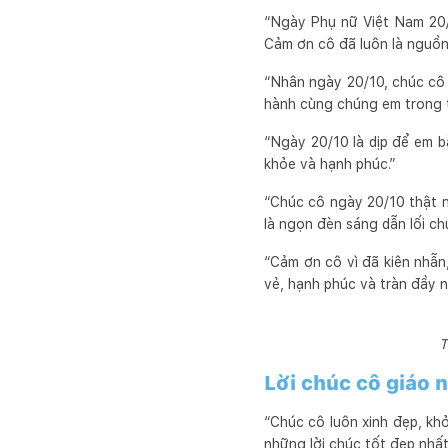
“Ngày Phụ nữ Việt Nam 20/1
Cảm ơn cô đã luôn là nguồn
“Nhân ngày 20/10, chúc cô
hành cùng chúng em trong t
“Ngày 20/10 là dịp để em b
khỏe và hạnh phúc.”
“Chúc cô ngày 20/10 thật n
là ngọn đèn sáng dẫn lối ch
“Cảm ơn cô vì đã kiên nhẫn
vẻ, hạnh phúc và tràn đầy n
T
Lời chúc cô giáo 
“Chúc cô luôn xinh đẹp, kh
những lời chúc tốt đẹp nhấ