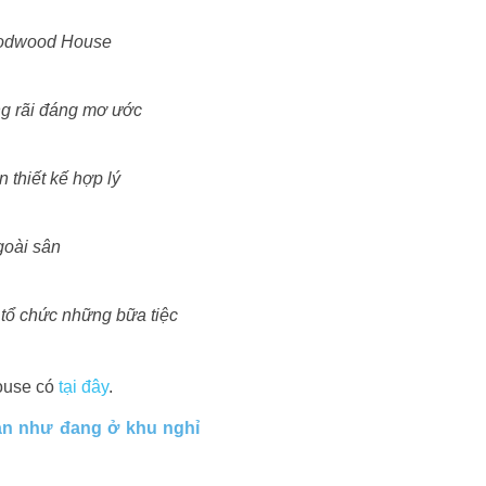
Goodwood House
ộng rãi đáng mơ ước
 thiết kế hợp lý
goài sân
 tổ chức những bữa tiệc
House có
tại đây
.
mạn như đang ở khu nghỉ