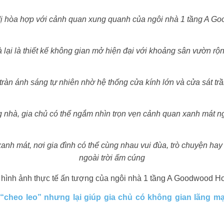
 dị hòa hợp với cảnh quan xung quanh của ngôi nhà 1 tầng A 
 lại là thiết kế không gian mở hiện đại với khoảng sân vườn r
ràn ánh sáng tự nhiên nhờ hệ thống cửa kính lớn và cửa sát trần
g nhà, gia chủ có thể ngắm nhìn trọn vẹn cảnh quan xanh mát n
nh mát, nơi gia đình có thể cùng nhau vui đùa, trò chuyện hay
ngoài trời ấm cúng
iều hình ảnh thực tế ấn tượng của ngôi nhà 1 tầng A Goodwood 
ế “cheo leo” nhưng lại giúp gia chủ có không gian lãng 