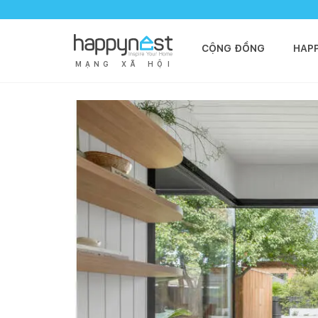
CỘNG ĐỒNG
HAP
M
Ạ
N
G
X
Ã
H
Ộ
I