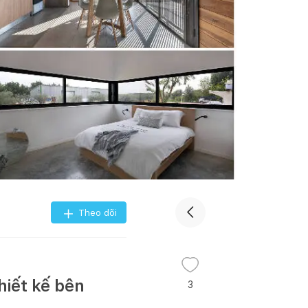
Theo dõi
hiết kế bên
3