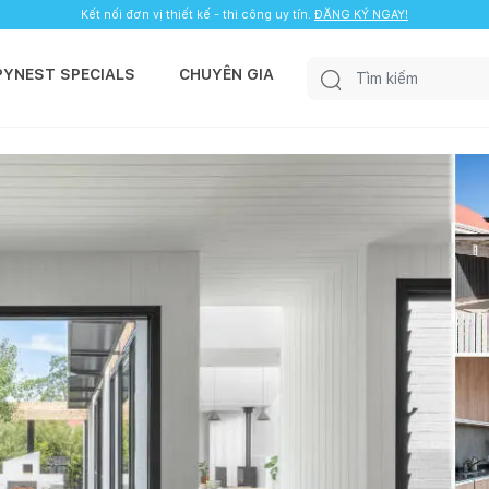
Kết nối đơn vị thiết kế - thi công uy tín.
ĐĂNG KÝ NGAY!
PYNEST SPECIALS
CHUYÊN GIA