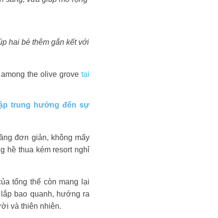
úp hai bé thêm gắn kết với
e among the olive grove
tại
 tập trung hướng đến sự
tầng đơn giản, không mấy
ng hề thua kém resort nghỉ
của tổng thể còn mang lại
 lắp bao quanh, hướng ra
ời và thiên nhiên.