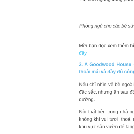
Phòng ngủ cho các bé sử d
Mời bạn đọc xem thêm hìn
đây
.
3. A Goodwood House 
thoải mái và đầy đủ cô
Nếu chỉ nhìn vẻ bề ngoà
đặc sắc, nhưng ẩn sau đó 
dưỡng.
Nội thất bên trong nhà n
không khí vui tươi, tho
khu vực sân vườn để tăng 