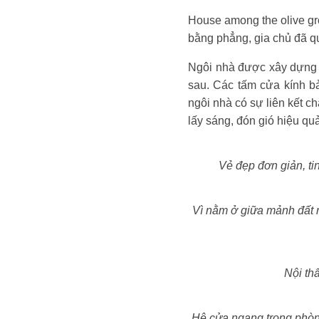
House among the olive gro
bằng phẳng, gia chủ đã qu
Ngôi nhà được xây dựng ở
sau. Các tấm cửa kính b
ngôi nhà có sự liên kết c
lấy sáng, đón gió hiệu qu
Vẻ đẹp đơn giản, ti
Vì nằm ở giữa mảnh đất rộ
Nội th
Hệ cửa ngang trong phòn