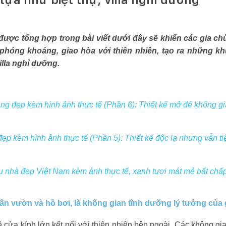
được tổng hợp trong bài viết dưới đây sẽ khiến các gia c
 phóng khoáng, giao hòa với thiên nhiên, tạo ra những k
villa nghỉ dưỡng.
ng đẹp kèm hình ảnh thực tế (Phần 6): Thiết kế mở để không g
ẹp kèm hình ảnh thực tế (Phần 5): Thiết kế độc lạ nhưng vẫn ti
 nhà đẹp Việt Nam kèm ảnh thực tế, xanh tươi mát mẻ bất ch
sân vườn và hồ bơi, là không gian tĩnh dưỡng lý tưởng của 
hệ cửa kính lớn kết nối với thiên nhiên bên ngoài. Các không g