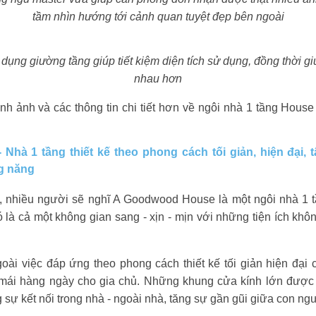
tầm nhìn hướng tới cảnh quan tuyệt đẹp bên ngoài
ụng giường tầng giúp tiết kiệm diện tích sử dụng, đồng thời gi
nhau hơn
h ảnh và các thông tin chi tiết hơn về ngôi nhà 1 tầng Hous
-
Nhà 1 tầng thiết kế theo phong cách tối giản, hiện đại,
ng năng
i, nhiều người sẽ nghĩ A Goodwood House là một ngôi nhà 1 
là cả một không gian sang - xịn - mịn với những tiện ích khô
goài việc đáp ứng theo phong cách thiết kế tối giản hiện đại 
ải mái hàng ngày cho gia chủ. Những khung cửa kính lớn được
sự kết nối trong nhà - ngoài nhà, tăng sự gần gũi giữa con ngư