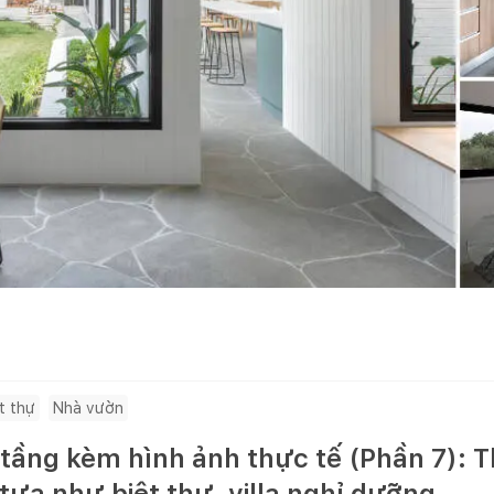
t thự
Nhà vườn
tầng kèm hình ảnh thực tế (Phần 7): T
tựa như biệt thự, villa nghỉ dưỡng