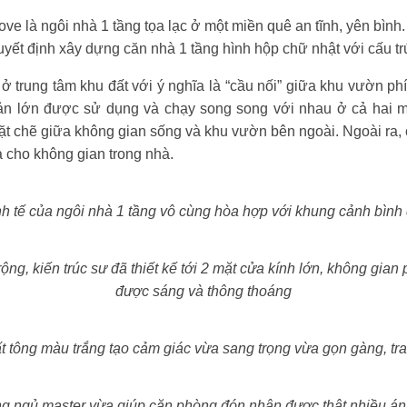
ve là ngôi nhà 1 tầng tọa lạc ở một miền quê an tĩnh, yên bìn
yết định xây dựng căn nhà 1 tầng hình hộp chữ nhật với cấu tr
 trung tâm khu đất với ý nghĩa là “cầu nối” giữa khu vườn ph
ản lớn được sử dụng và chạy song song với nhau ở cả hai m
hặt chẽ giữa không gian sống và khu vườn bên ngoài. Ngoài ra,
ả cho không gian trong nhà.
nh tế của ngôi nhà 1 tầng vô cùng hòa hợp với khung cảnh bình
ng, kiến trúc sư đã thiết kế tới 2 mặt cửa kính lớn, không gia
được sáng và thông thoáng
ất tông màu trắng tạo cảm giác vừa sang trọng vừa gọn gàng, tr
g ngủ master vừa giúp căn phòng đón nhận được thật nhiều án