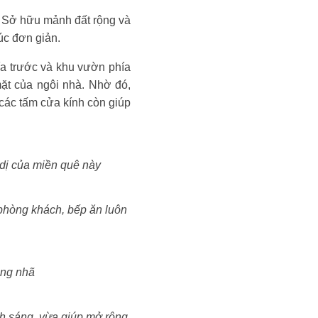
h. Sở hữu mảnh đất rộng và
úc đơn giản.
ía trước và khu vườn phía
ặt của ngôi nhà. Nhờ đó,
 các tấm cửa kính còn giúp
 dị của miền quê này
n phòng khách, bếp ăn luôn
ang nhã
h sáng, vừa giúp mở rộng