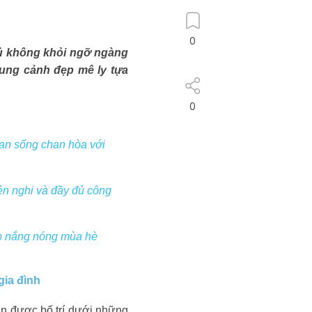
0
hủ không khỏi ngỡ ngàng
hung cảnh đẹp mê ly tựa
0
ian sống chan hòa với
ện nghi và đầy đủ công
ấp nắng nóng mùa hè
gia đình
ian được bố trí dưới những