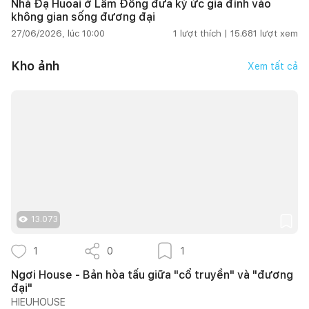
Nhà Đạ Huoai ở Lâm Đồng đưa ký ức gia đình vào
không gian sống đương đại
27/06/2026, lúc 10:00
1
lượt thích |
15.681
lượt xem
Kho ảnh
Xem tất cả
13.073
1
0
1
Ngơi House - Bản hòa tấu giữa "cổ truyền" và "đương
đại"
HIEUHOUSE