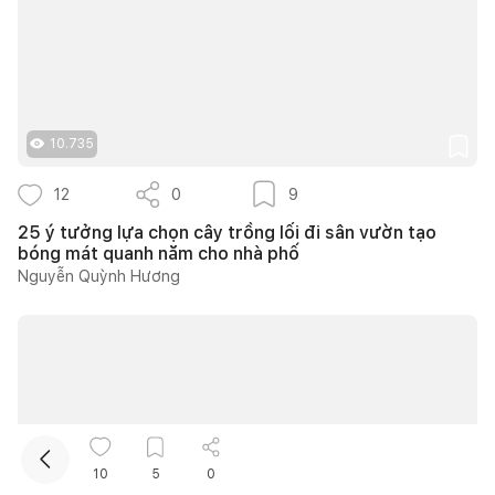
10.735
12
0
9
Kết nối thiết kế, thi công
25 ý tưởng lựa chọn cây trồng lối đi sân vườn tạo
bóng mát quanh năm cho nhà phố
Nguyễn Quỳnh Hương
Mua sắm hoàn thiện nhà
10
5
0