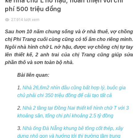
kế nhà chữ L nở hậu, hoàn thiện với chi
phí 500 triệu đồng
27.914
lượt xem
Sau hơn 10 năm chung sống và ở nhà thuê, vợ chồng
chị Phi Trang cuối cùng cũng có tổ ấm cho riêng mình.
Ngôi nhà hình chữ L nở hậu, được vợ chồng chị tự tay
lên thiết kế, 2 anh trai của chị Trang cũng giúp sửa
phần thô và sơn toàn bộ nhà.
Bài liên quan:
1.
Nhà 26,6m2 nhìn đâu cũng bất hợp lý, buộc gia
chủ phải chi 350 triệu đồng để cải tạo tất cả
2.
Nhà 2 tầng tại Đồng Nai thiết kế hình chữ T với 3
khoảng sân, tổng chi phí khoảng 2.5 tỷ đồng
3.
Nhà ống Đà Nẵng khung bê tông cốt thép, xây
dựng nhỏ gọn và hướng tới thị trường tầm trung