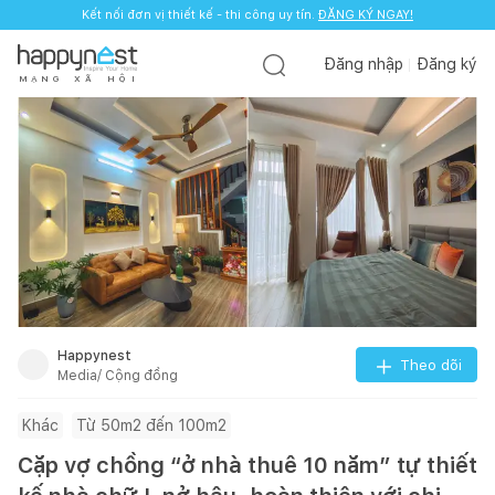
Kết nối đơn vị thiết kế - thi công uy tín.
ĐĂNG KÝ NGAY!
Đăng nhập
Đăng ký
M
Ạ
N
G
X
Ã
H
Ộ
I
Happynest
Theo dõi
Media/ Cộng đồng
Khác
Từ 50m2 đến 100m2
Cặp vợ chồng “ở nhà thuê 10 năm” tự thiết