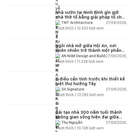
Nhà vườn tại Ninh Bình gìn giữ
nhà thờ tổ bằng giải pháp tổ chức
lại không gian
27/06/2026,
TNT Architecture
1
lượt thích |
12.352
lượt xem
Ngôi nhà mở giữa Hội An, nơi
thiên nhiên trở thành một phần
của cuộc sống
27/06/2026,
AN NAM Design and Build
1
lượt thích |
11.228
lượt xem
5 điều cần tính trước khi thiết kế
biệt thự hướng Tây
27/06/2026,
3A Signature
2
lượt thích |
12.283
lượt xem
Cải tạo nhà 300 năm tuổi thành
không gian sống hiện đại giữa
thiên nhiên
27/06/2026,
Thu Nguyễn
1
lượt thích |
10.138
lượt xem