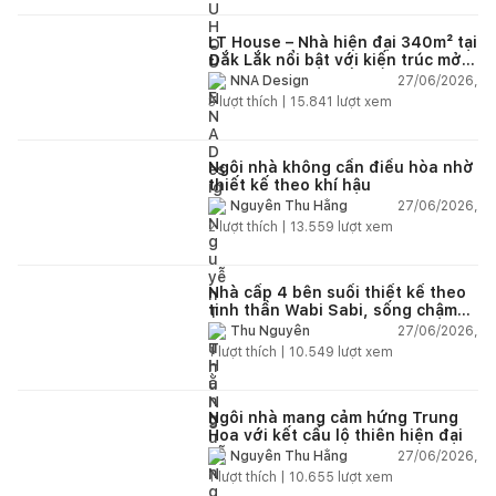
LT House – Nhà hiện đại 340m² tại
Đắk Lắk nổi bật với kiến trúc mở
và hệ sân vườn kết nối thiên
27/06/2026,
NNA Design
nhiên
3
lượt thích |
15.841
lượt xem
Ngôi nhà không cần điều hòa nhờ
thiết kế theo khí hậu
27/06/2026,
Nguyễn Thu Hằng
2
lượt thích |
13.559
lượt xem
Nhà cấp 4 bên suối thiết kế theo
tinh thần Wabi Sabi, sống chậm
giữa thiên nhiên
27/06/2026,
Thu Nguyễn
1
lượt thích |
10.549
lượt xem
Ngôi nhà mang cảm hứng Trung
Hoa với kết cấu lộ thiên hiện đại
27/06/2026,
Nguyễn Thu Hằng
1
lượt thích |
10.655
lượt xem