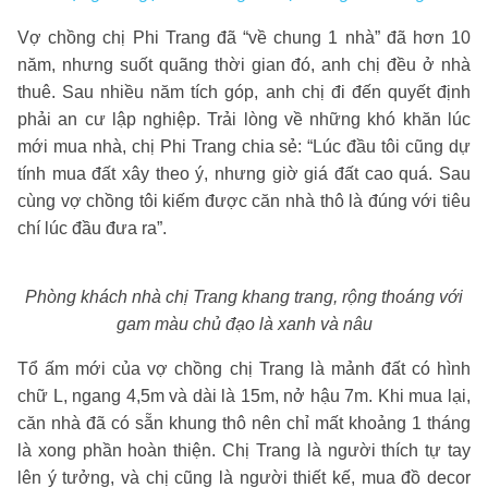
Vợ chồng chị Phi Trang đã “về chung 1 nhà” đã hơn 10
năm, nhưng suốt quãng thời gian đó, anh chị đều ở nhà
thuê. Sau nhiều năm tích góp, anh chị đi đến quyết định
phải an cư lập nghiệp. Trải lòng về những khó khăn lúc
mới mua nhà, chị Phi Trang chia sẻ: “Lúc đầu tôi cũng dự
tính mua đất xây theo ý, nhưng giờ giá đất cao quá. Sau
cùng vợ chồng tôi kiếm được căn nhà thô là đúng với tiêu
chí lúc đầu đưa ra”.
Phòng khách nhà chị Trang khang trang, rộng thoáng với
gam màu chủ đạo là xanh và nâu
Tổ ấm mới của vợ chồng chị Trang là mảnh đất có hình
chữ L, ngang 4,5m và dài là 15m, nở hậu 7m. Khi mua lại,
căn nhà đã có sẵn khung thô nên chỉ mất khoảng 1 tháng
là xong phần hoàn thiện. Chị Trang là người thích tự tay
lên ý tưởng, và chị cũng là người thiết kế, mua đồ decor