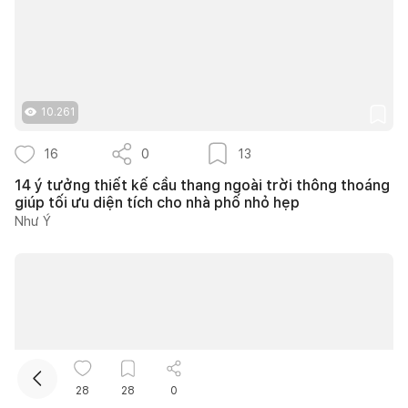
10.261
16
0
13
14 ý tưởng thiết kế cầu thang ngoài trời thông thoáng
Kết nối thiết kế, thi công
giúp tối ưu diện tích cho nhà phố nhỏ hẹp
Như Ý
Mua sắm hoàn thiện nhà
28
28
0