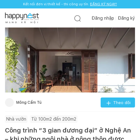
Kết nối đơn vị thiết kế - thi công uy tín.
ĐĂNG KÝ NGAY!
Đăng nhập
Đăng ký
M
Ạ
N
G
X
Ã
H
Ộ
I
Mông Cẩm Tú
Theo dõi
Nhà vườn
Từ 100m2 đến 200m2
Công trình “3 gian đương đại” ở Nghệ An
– khi những ngôi nhà ở nông thôn được