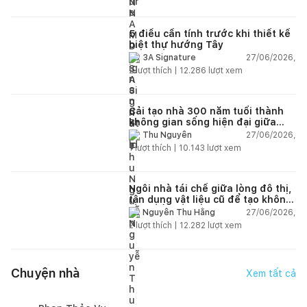
5 điều cần tính trước khi thiết kế
biệt thự hướng Tây
27/06/2026,
3A Signature
2
lượt thích |
12.286
lượt xem
Cải tạo nhà 300 năm tuổi thành
không gian sống hiện đại giữa
thiên nhiên
27/06/2026,
Thu Nguyễn
1
lượt thích |
10.143
lượt xem
Ngôi nhà tái chế giữa lòng đô thị,
tận dụng vật liệu cũ để tạo không
gian sống linh hoạt
27/06/2026,
Nguyễn Thu Hằng
2
lượt thích |
12.282
lượt xem
Chuyện nhà
Xem tất cả