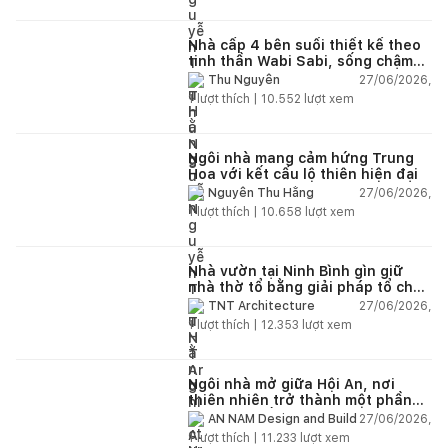
Nhà cấp 4 bên suối thiết kế theo
tinh thần Wabi Sabi, sống chậm
giữa thiên nhiên
27/06/2026,
Thu Nguyễn
1
lượt thích |
10.552
lượt xem
Ngôi nhà mang cảm hứng Trung
Hoa với kết cấu lộ thiên hiện đại
27/06/2026,
Nguyễn Thu Hằng
1
lượt thích |
10.658
lượt xem
Nhà vườn tại Ninh Bình gìn giữ
nhà thờ tổ bằng giải pháp tổ chức
lại không gian
27/06/2026,
TNT Architecture
1
lượt thích |
12.353
lượt xem
Ngôi nhà mở giữa Hội An, nơi
thiên nhiên trở thành một phần
của cuộc sống
27/06/2026,
AN NAM Design and Build
1
lượt thích |
11.233
lượt xem