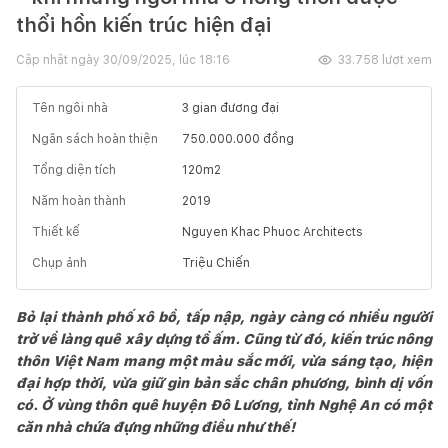
thổi hồn kiến trúc hiện đại
Cập nhật ngày
30/09/2025, lúc 18:16
33.758
lượt xem
Tên ngôi nhà
3 gian đương đại
Ngân sách hoàn thiện
750.000.000
đồng
Tổng diện tích
120
m2
Năm hoàn thành
2019
Thiết kế
Nguyen Khac Phuoc Architects
Chụp ảnh
Triệu Chiến
Bỏ lại thành phố xô bồ, tấp nập, ngày càng có nhiều người
trở về làng quê xây dựng tổ ấm. Cũng từ đó, kiến trúc nông
thôn Việt Nam mang một màu sắc mới, vừa sáng tạo, hiện
đại hợp thời, vừa giữ gìn bản sắc chân phương, bình dị vốn
có. Ở vùng thôn quê huyện Đô Lương, tỉnh Nghệ An có một
căn nhà chứa đựng những điều như thế!