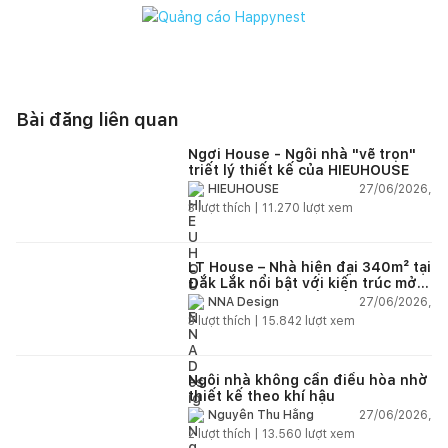
Bài đăng liên quan
Ngơi House - Ngôi nhà "vẽ trọn"
triết lý thiết kế của HIEUHOUSE
27/06/2026,
HIEUHOUSE
3
lượt thích |
11.270
lượt xem
LT House – Nhà hiện đại 340m² tại
Đắk Lắk nổi bật với kiến trúc mở
và hệ sân vườn kết nối thiên
27/06/2026,
NNA Design
nhiên
3
lượt thích |
15.842
lượt xem
Ngôi nhà không cần điều hòa nhờ
thiết kế theo khí hậu
27/06/2026,
Nguyễn Thu Hằng
2
lượt thích |
13.560
lượt xem