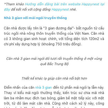
*Tham khảo
Hướng dẫn đăng bài trên website Happynest tại
đây
để kết nối với cộng đồng
Happynest
nhé.
Nhà 3 gian với mái ngói truyền thống
Căn nhà được lấy tên là “3 gian đương đại”- bắt nguồn từ cấu
trúc ngôi nhà nông thôn truyền thống của Việt Nam. Căn nhà
có 3 không gian sinh hoạt chính, với tổng diện tích 120m2 và
chi phí xây dựng hợp lý (khoảng 750 triệu đồng).
Căn nhà 3 gian mái ngói đỏ tươi rất truyền thống ở một vùng
quê Bắc Trung Bộ
Thiết kế khác lạ giúp căn nhà nổi bật hơn
Điểm nhấn của căn
nhà 3 gian
đến từ phần mái ngói lạ lẫm này.
Thay vì kiểu mái ngói thường thấy, kiến trúc sư chia mái nhà
làm ba nhằm mục đích tạo bóng, giảm bề mặt tiếp xúc với mặt
trời, từ đó làm mát căn nhà. Cũng nhờ cách xử lý này, công