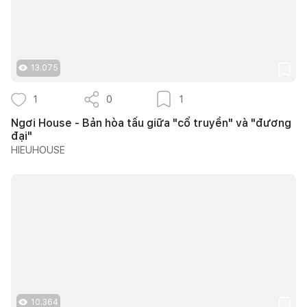
13.075
1
0
1
Ngơi House - Bản hòa tấu giữa "cổ truyền" và "đương
đại"
HIEUHOUSE
10.364