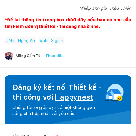
Nhiếp ảnh gia: Triệu Chiến
*Để lại thông tin trong box dưới đây nếu bạn có nhu cầu
tìm kiếm đơn vị thiết kế - thi công nhà ở nhé.
#
Nhà Nghệ An
#
nhà 3 gian
Theo dõi
Mông Cẩm Tú
Đăng ký kết nối Thiết kế -
thi công với
Happynest
Chúng tôi sẽ giúp bạn có một không gian
sống phù hợp nhất với yêu cầu