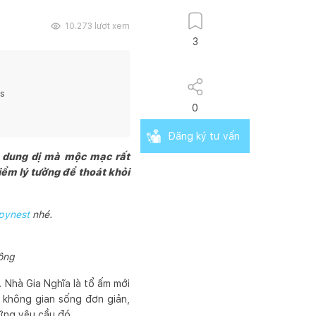
10.273
lượt xem
3
ts
0
Đăng ký tư vấn
 dung dị mà mộc mạc rất
iểm lý tưởng để thoát khỏi
pynest
nhé.
ông
 Nhà Gia Nghĩa là tổ ấm mới
h không gian sống đơn giản,
ững yêu cầu đó.