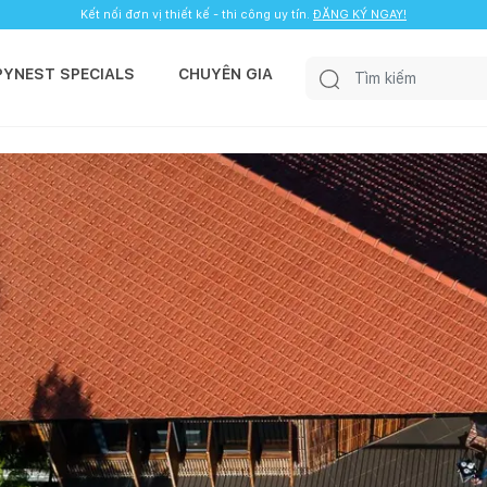
Kết nối đơn vị thiết kế - thi công uy tín.
ĐĂNG KÝ NGAY!
PYNEST SPECIALS
CHUYÊN GIA