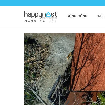
CỘNG ĐỒNG
HAP
M
Ạ
N
G
X
Ã
H
Ộ
I