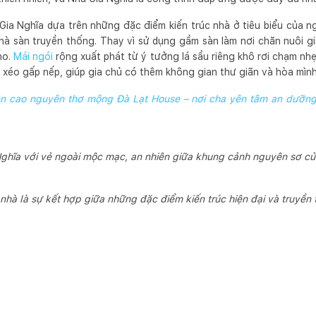
ia Nghĩa dựa trên những đặc điểm kiến trúc nhà ở tiêu biểu của n
nhà sàn truyền thống. Thay vì sử dụng gầm sàn làm nơi chăn nuôi g
ho.
Mái ngói
rộng xuất phát từ ý tưởng lá sầu riêng khô rơi chạm nh
xéo gấp nếp, giúp gia chủ có thêm không gian thư giãn và hòa mình 
rên cao nguyên thơ mộng Đà Lạt House – nơi cha yên tâm an dưỡng
ghĩa với vẻ ngoài mộc mạc, an nhiên giữa khung cảnh nguyên sơ củ
nhà là sự kết hợp giữa những đặc điểm kiến trúc hiện đại và truyền