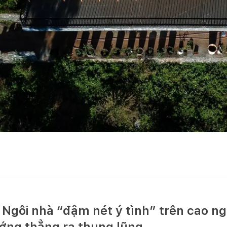
 Ngôi nhà “đậm nét ý tình” trên cao 
ớng thẳng ra thung lũng