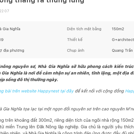
 22:07
à Gia Nghĩa
Diện tích mặt bằng
150
m2
19
Thiết kế
G+architec
ợ địa phương
Chụp ảnh
Quang Trần
ông nguyên sơ, Nhà Gia Nghĩa sở hữu phong cách kiến trúc
 Gia Nghĩa là nơi để cảm nhận sự an nhiên, tĩnh lặng, một địa đ
hịp sống đô thị thường ngày.
 bài trên website Happynest tại đây
để kết nối với cộng đồng
Hap
à Gia Nghĩa tọa lạc tại một ngọn đồi nguyên sơ trên cao nguyên M’n
g trên khoảng đất 300m2, riêng diện tích của ngôi nhà rộng 150m2.
ừ miền Trung lên Đăk Nông lập nghiệp. Gia chủ là người yêu thíc
thiên nhiên, và Nhà Gia Nghĩa là công trình đáp ứng được đầy đủ nh