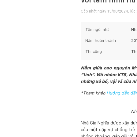
Cập nhật ngày
15/08/2024, lúc
Tên ngôi nhà
Nh
Năm hoàn thành
20
Thi công
Th
Nằm giữa cao nguyên M’n
“tình”. Với nhóm KTS, Nhà
những xô bồ, vội vã của n
*Tham khảo
Hướng dẫn đăng
Nh
Nhà Gia Nghĩa được xây dựn
của một cặp vợ chồng trẻ t
phóng khoáng, gần gũi với 