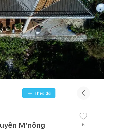
Theo dõi
nguyên M’nông
5