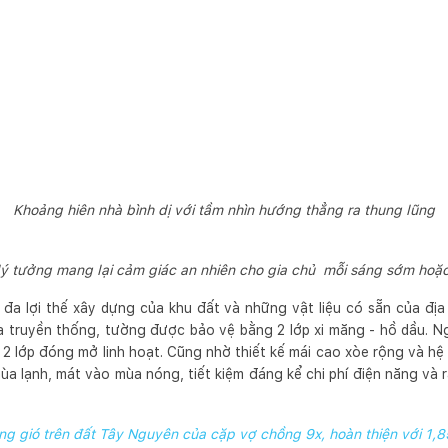
Khoảng hiên nhà bình dị với tầm nhìn hướng thẳng ra thung lũng
lý tưởng mang lại cảm giác an nhiên cho gia chủ mỗi sáng sớm hoặc 
 đa lợi thế xây dựng của khu đất và những vật liệu có sẵn của đị
a truyền thống, tường được bảo vệ bằng 2 lớp xi măng - hồ dầu. N
 2 lớp đóng mở linh hoạt. Cũng nhờ thiết kế mái cao xòe rộng và 
 lạnh, mát vào mùa nóng, tiết kiệm đáng kể chi phí điện năng và r
ng gió trên đất Tây Nguyên của cặp vợ chồng 9x, hoàn thiện với 1,8