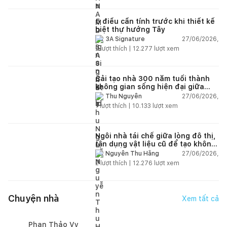
5 điều cần tính trước khi thiết kế
biệt thự hướng Tây
27/06/2026,
3A Signature
2
lượt thích |
12.277
lượt xem
Cải tạo nhà 300 năm tuổi thành
không gian sống hiện đại giữa
thiên nhiên
27/06/2026,
Thu Nguyễn
1
lượt thích |
10.133
lượt xem
Ngôi nhà tái chế giữa lòng đô thị,
tận dụng vật liệu cũ để tạo không
gian sống linh hoạt
27/06/2026,
Nguyễn Thu Hằng
2
lượt thích |
12.276
lượt xem
Chuyện nhà
Xem tất cả
Phan Thảo Vy