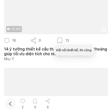
10.260
16
0
13
14 ý tưởng thiết kế cầu thang ngoài trời thông thoáng
Kết nối thiết kế, thi công
giúp tối ưu diện tích cho nhà phố nhỏ hẹp
Như Ý
2
0
0