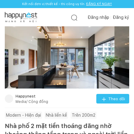
Kết nối đơn vị thiết kế - thi công uy tín.
Kết nối đơn vị thiết kế - thi công uy tín.
ĐĂNG KÝ NGAY!
ĐĂNG KÝ NGAY!
Đăng nhập
Đăng ký
M
Ạ
N
G
X
Ã
H
Ộ
I
Happynest
Theo dõi
Media/ Cộng đồng
Modern - Hiện đại
Nhà liền kề
Trên 200m2
Nhà phố 2 mặt tiền thoáng đãng nhờ