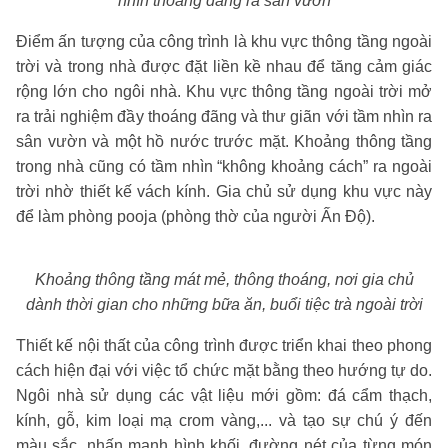
nhìn thoáng đãng ra sân vườn
Điểm ấn tượng của công trình là khu vực thông tầng ngoài
trời và trong nhà được đặt liền kề nhau để tăng cảm giác
rộng lớn cho ngôi nhà. Khu vực thông tầng ngoài trời mở
ra trải nghiệm đầy thoáng đãng và thư giãn với tầm nhìn ra
sân vườn và một hồ nước trước mặt. Khoảng thông tầng
trong nhà cũng có tầm nhìn “không khoảng cách” ra ngoài
trời nhờ thiết kế vách kính. Gia chủ sử dụng khu vực này
để làm phòng pooja (phòng thờ của người Ấn Độ).
Khoảng thông tầng mát mẻ, thông thoáng, nơi gia chủ
dành thời gian cho những bữa ăn, buổi tiệc trà ngoài trời
Thiết kế nội thất của công trình được triển khai theo phong
cách hiện đại với việc tổ chức mặt bằng theo hướng tự do.
Ngôi nhà sử dụng các vật liệu mới gồm: đá cẩm thạch,
kính, gỗ, kim loại mạ crom vàng,... và tạo sự chú ý đến
màu sắc, nhấn mạnh hình khối, đường nét của từng món