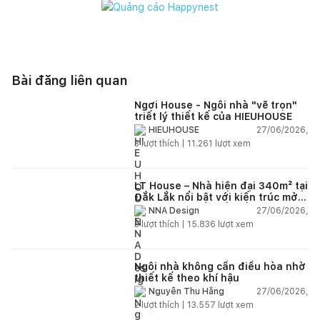
Bài đăng liên quan
Ngơi House - Ngôi nhà "vẽ trọn"
triết lý thiết kế của HIEUHOUSE
27/06/2026,
HIEUHOUSE
3
lượt thích |
11.261
lượt xem
LT House – Nhà hiện đại 340m² tại
Đắk Lắk nổi bật với kiến trúc mở
và hệ sân vườn kết nối thiên
27/06/2026,
NNA Design
nhiên
3
lượt thích |
15.836
lượt xem
Ngôi nhà không cần điều hòa nhờ
thiết kế theo khí hậu
27/06/2026,
Nguyễn Thu Hằng
2
lượt thích |
13.557
lượt xem