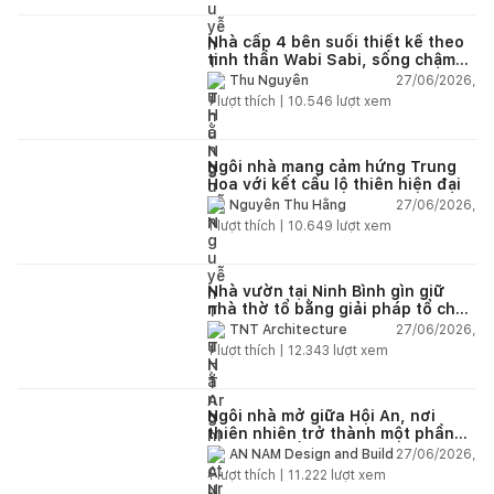
Nhà cấp 4 bên suối thiết kế theo
tinh thần Wabi Sabi, sống chậm
giữa thiên nhiên
27/06/2026,
Thu Nguyễn
1
lượt thích |
10.546
lượt xem
Ngôi nhà mang cảm hứng Trung
Hoa với kết cấu lộ thiên hiện đại
27/06/2026,
Nguyễn Thu Hằng
1
lượt thích |
10.649
lượt xem
Nhà vườn tại Ninh Bình gìn giữ
nhà thờ tổ bằng giải pháp tổ chức
lại không gian
27/06/2026,
TNT Architecture
1
lượt thích |
12.343
lượt xem
Ngôi nhà mở giữa Hội An, nơi
thiên nhiên trở thành một phần
của cuộc sống
27/06/2026,
AN NAM Design and Build
1
lượt thích |
11.222
lượt xem