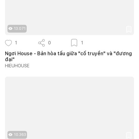
13.071
1
0
1
Ngơi House - Bản hòa tấu giữa "cổ truyền" và "đương
đại"
HIEUHOUSE
10.363