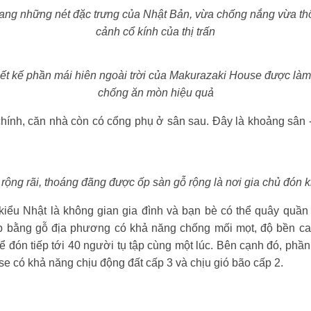
ang những nét đặc trưng của Nhật Bản, vừa chống nắng vừa thô
cảnh cổ kính của thị trấn
ết kế phần mái hiên ngoài trời của Makurazaki House được làm 
chống ăn mòn hiệu quả
chính, căn nhà còn có cổng phụ ở sân sau. Đây là khoảng sân 
rộng rãi, thoáng đãng được ốp sàn gỗ rộng là nơi gia chủ đón k
iểu Nhật là không gian gia đình và bạn bè có thể quây quần
 bằng gỗ địa phương có khả năng chống mối mọt, độ bền cao, 
ể đón tiếp tới 40 người tụ tập cùng một lúc. Bên cạnh đó, phần
e có khả năng chịu động đất cấp 3 và chịu gió bão cấp 2.