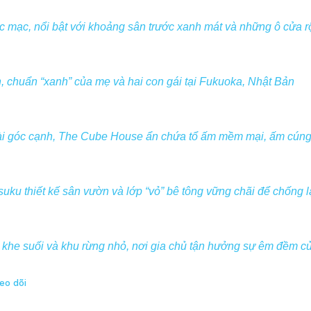
c mạc, nổi bật với khoảng sân trước xanh mát và những ô cửa 
, chuẩn “xanh” của mẹ và hai con gái tại Fukuoka, Nhật Bản
i góc cạnh, The Cube House ẩn chứa tổ ấm mềm mại, ấm cúng 
ku thiết kế sân vườn và lớp “vỏ” bê tông vững chãi để chống lại
khe suối và khu rừng nhỏ, nơi gia chủ tận hưởng sự êm đềm c
eo dõi