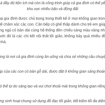
à đầy đủ tiện ích mà còn là công trình giúp cả gia đình có thể y
khu vực nhiều bão và động đất
 gia đình được chú trọng trong thiết kế ở mọi không gian tro
 để chăm sóc các con. Căn bếp có ghế thấp dành cho trẻ em giú
g ngủ có bàn dài cùng hệ thống đèn chiếu sáng màu vàng nhạ
với đó là các chi tiết nội thất tối giản, không bày quá nhiều 
nhà.
ng là nơi cả gia đình cùng ăn uống và chia sẻ những câu chuy
ập của các con có bàn gỗ dài, được đặt ở không gian sáng thoá
 thể tự do sáng tạo và vui chơi thoải mái trong không gian riê
g sinh hoạt chung sử dụng đồ đạc tối giản, tiết kiệm tối đa diện