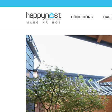
CỘNG ĐỒNG
HAP
M
Ạ
N
G
X
Ã
H
Ộ
I