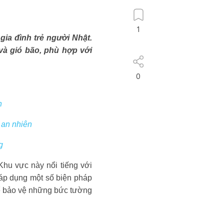
1
gia đình trẻ người Nhật.
à gió bão, phù hợp với
0
n
 an nhiên
g
hu vực này nổi tiếng với
 áp dụng một số biện pháp
để bảo vệ những bức tường