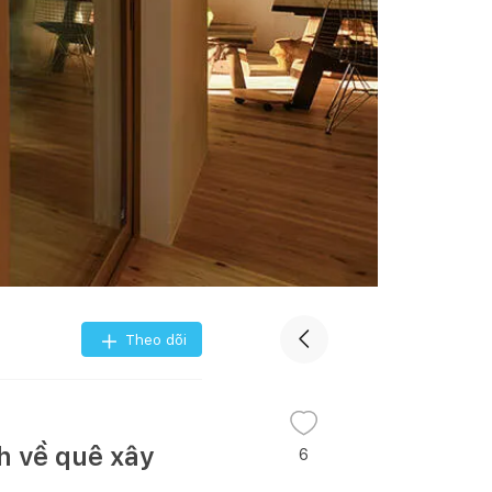
Theo dõi
h về quê xây
6