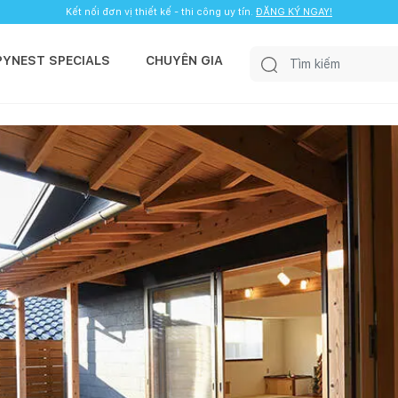
Kết nối đơn vị thiết kế - thi công uy tín.
ĐĂNG KÝ NGAY!
PYNEST SPECIALS
CHUYÊN GIA