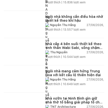
nhiên
3
lượt thích |
15.836
lượt xem
Ngôi nhà không cần điều hòa nhờ
thiết kế theo khí hậu
27/06/2026,
Nguyễn Thu Hằng
2
lượt thích |
13.557
lượt xem
Nhà cấp 4 bên suối thiết kế theo
tinh thần Wabi Sabi, sống chậm
giữa thiên nhiên
27/06/2026,
Thu Nguyễn
1
lượt thích |
10.544
lượt xem
Ngôi nhà mang cảm hứng Trung
Hoa với kết cấu lộ thiên hiện đại
27/06/2026,
Nguyễn Thu Hằng
1
lượt thích |
10.649
lượt xem
Nhà vườn tại Ninh Bình gìn giữ
nhà thờ tổ bằng giải pháp tổ chức
lại không gian
27/06/2026,
TNT Architecture