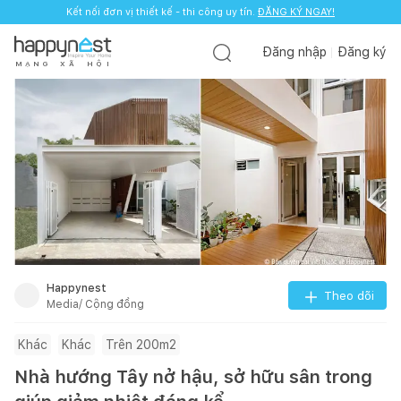
Kết nối đơn vị thiết kế - thi công uy tín.
ĐĂNG KÝ NGAY!
Đăng nhập
Đăng ký
M
Ạ
N
G
X
Ã
H
Ộ
I
Happynest
Theo dõi
Media/ Cộng đồng
Khác
Khác
Trên 200m2
Nhà hướng Tây nở hậu, sở hữu sân trong