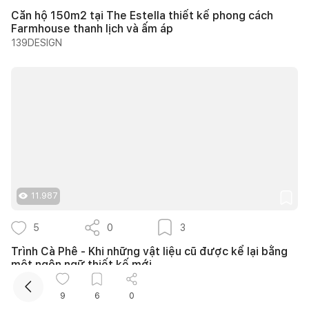
Căn hộ 150m2 tại The Estella thiết kế phong cách
Farmhouse thanh lịch và ấm áp
139DESIGN
Kết nối thiết kế, thi công
Mua sắm hoàn thiện nhà
11.987
5
0
3
Trình Cà Phê - Khi những vật liệu cũ được kể lại bằng
một ngôn ngữ thiết kế mới
S2studio
9
6
0