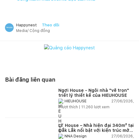
Theo dõi
Happynest
Media/ Cộng đồng
Bài đăng liên quan
Ngơi House - Ngôi nhà "vẽ trọn"
triết lý thiết kế của HIEUHOUSE
27/06/2026,
HIEUHOUSE
3
lượt thích |
11.260
lượt xem
LT House – Nhà hiện đại 340m² tại
Đắk Lắk nổi bật với kiến trúc mở
và hệ sân vườn kết nối thiên
27/06/2026,
NNA Design