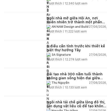
1
lượt thích |
12.340
lượt xem
Ngôi nhà mở giữa Hội An, nơi
thiên nhiên trở thành một phần
của cuộc sống
27/06/2026,
AN NAM Design and Build
1
lượt thích |
11.222
lượt xem
5 điều cần tính trước khi thiết kế
biệt thự hướng Tây
27/06/2026,
3A Signature
2
lượt thích |
12.274
lượt xem
Cải tạo nhà 300 năm tuổi thành
không gian sống hiện đại giữa
thiên nhiên
27/06/2026,
Thu Nguyễn
1
lượt thích |
10.133
lượt xem
Ngôi nhà tái chế giữa lòng đô thị,
tận dụng vật liệu cũ để tạo không
gian sống linh hoạt
27/06/2026,
Nguyễn Thu Hằng