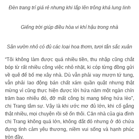
Đèn trang trí giá rẻ nhưng khi lắp lên trông khá lung linh
Giếng trời giúp điều hòa vi khí hậu trong nhà
Sân vườn nhỏ có đủ các loại hoa thơm, tươi tắn sắc xuân
“Tôi không làm được quá nhiều tiền, thu nhập cũng chắt
bóp từ rất nhiều công việc nhỏ nhặt, ki cóp từng đồng gửi
về quê để bố mẹ xây nhà. Dù vẫn phải vay mượn tứ tung,
vẫn phải lao động bán chất xám quần quật nhưng thật
mừng vì cũng thực hiện được lời hứa năm một ngàn chín
trăm bao nhiêu đó, đỡ mất công bị mang tiếng hứa lèo”,
chị Trang tâm sự. Vậy là khi ước mơ đủ lớn, khi cố gắng
thật nhiều, mọi chuyện rồi sẽ ổn thôi. Căn nhà của gia đình
chị Trang không quá lớn, không đắt đỏ nhưng ở đó chứa
đựng tình cảm yêu thương, niềm vui sống và hạnh phúc
tròn đầy.