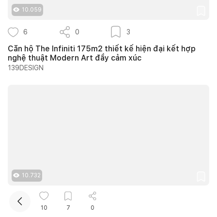
10.059
6
0
3
Căn hộ The Infiniti 175m2 thiết kế hiện đại kết hợp
nghệ thuật Modern Art đầy cảm xúc
139DESIGN
Kết nối thiết kế, thi công
Mua sắm hoàn thiện nhà
10.732
12
0
9
10
7
0
25 ý tưởng lựa chọn cây trồng lối đi sân vườn tạo