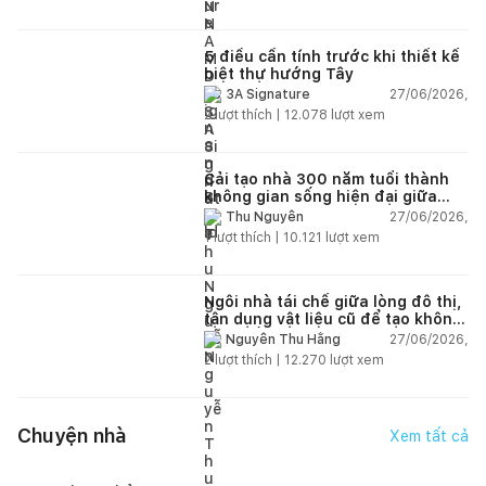
5 điều cần tính trước khi thiết kế
biệt thự hướng Tây
27/06/2026,
3A Signature
2
lượt thích |
12.078
lượt xem
Cải tạo nhà 300 năm tuổi thành
không gian sống hiện đại giữa
thiên nhiên
27/06/2026,
Thu Nguyễn
1
lượt thích |
10.121
lượt xem
Ngôi nhà tái chế giữa lòng đô thị,
tận dụng vật liệu cũ để tạo không
gian sống linh hoạt
27/06/2026,
Nguyễn Thu Hằng
2
lượt thích |
12.270
lượt xem
Chuyện nhà
Xem tất cả