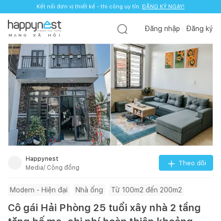
Kết nối đơn vị thiết kế - thi công uy tín.
ĐĂNG KÝ NGAY!
Đăng nhập
Đăng ký
M
Ạ
N
G
X
Ã
H
Ộ
I
Happynest
Theo dõi
Media/ Cộng đồng
Modern - Hiện đại
Nhà ống
Từ 100m2 đến 200m2
Cô gái Hải Phòng 25 tuổi xây nhà 2 tầng