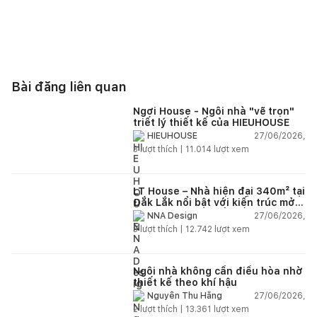
Bài đăng liên quan
Ngơi House - Ngôi nhà "vẽ trọn"
triết lý thiết kế của HIEUHOUSE
27/06/2026,
HIEUHOUSE
3
lượt thích |
11.014
lượt xem
LT House – Nhà hiện đại 340m² tại
Đắk Lắk nổi bật với kiến trúc mở
và hệ sân vườn kết nối thiên
27/06/2026,
NNA Design
nhiên
3
lượt thích |
12.742
lượt xem
Ngôi nhà không cần điều hòa nhờ
thiết kế theo khí hậu
27/06/2026,
Nguyễn Thu Hằng
2
lượt thích |
13.361
lượt xem