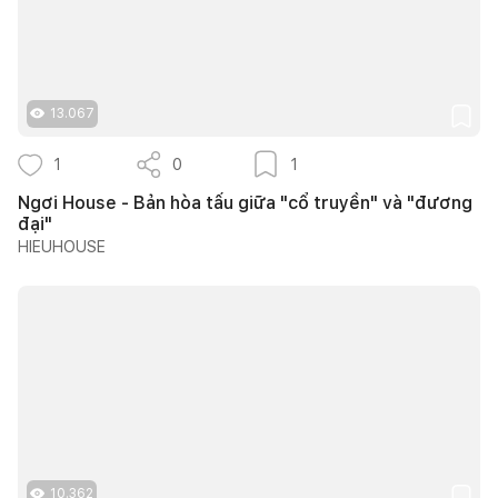
13.067
1
0
1
Ngơi House - Bản hòa tấu giữa "cổ truyền" và "đương
đại"
HIEUHOUSE
10.362