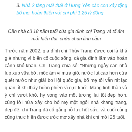
3.
Nhà 2 tầng mái thái ở Hưng Yên các con xây tặng
bố mẹ, hoàn thiện với chi phí 1,25 tỷ đồng
Căn nhà cũ 18 năm tuổi của gia đình chị Trang và tổ ấm
mới hiện đại, chứa chan tình cảm
Trước năm 2002, gia đình chị Thùy Trang được coi là khá
giả nhưng vì biến cố cuộc sống, cả gia đình lâm vào hoàn
cảnh khó khăn. Chị Trang chia sẻ: “Những ngày căn nhà
lụp xụp vữa bở, mốc ẩm vì mưa gió, nước lụt cao hơn cửa
quét nước như giải bơi lội quốc gia, bố mẹ tôi vẫn rất lạc
quan, ít khi thấy buồn phiền vì cực khổ”. Mang tinh thần và
ý chí vượt khó, hy vọng vào một tương lai tốt đẹp hơn,
cùng lời hứa xây cho bố mẹ một ngôi nhà khang trang,
đẹp đẽ, chị Trang đã cố gắng nỗ lực hết sức, và cuối cùng
cũng thực hiện được ước mơ xây nhà khi chỉ mới 25 tuổi.