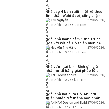
Nhà cấp 4 bên suối thiết kế theo
tinh thần Wabi Sabi, sống chậm
giữa thiên nhiên
27/06/2026,
Thu Nguyễn
1
lượt thích |
10.358
lượt xem
Ngôi nhà mang cảm hứng Trung
Hoa với kết cấu lộ thiên hiện đại
27/06/2026,
Nguyễn Thu Hằng
1
lượt thích |
10.443
lượt xem
Nhà vườn tại Ninh Bình gìn giữ
nhà thờ tổ bằng giải pháp tổ chức
lại không gian
27/06/2026,
TNT Architecture
1
lượt thích |
10.756
lượt xem
Ngôi nhà mở giữa Hội An, nơi
thiên nhiên trở thành một phần
của cuộc sống
27/06/2026,
AN NAM Design and Build
1
lượt thích |
11.198
lượt xem