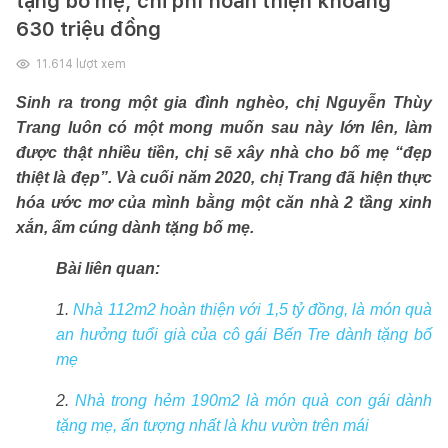
tặng bố mẹ, chi phí hoàn thiện khoảng
630 triệu đồng
11.614
lượt xem
Sinh ra trong một gia đình nghèo, chị Nguyễn Thùy
Trang luôn có một mong muốn sau này lớn lên, làm
được thật nhiều tiền, chị sẽ xây nhà cho bố mẹ “đẹp
thiệt là đẹp”. Và cuối năm 2020, chị Trang đã hiện thực
hóa ước mơ của mình bằng một căn nhà 2 tầng xinh
xắn, ấm cúng dành tặng bố mẹ.
Bài liên quan:
1.
Nhà 112m2 hoàn thiện với 1,5 tỷ đồng, là món quà
an hưởng tuổi già của cô gái Bến Tre dành tặng bố
mẹ
2.
Nhà trong hẻm 190m2 là món quà con gái dành
tặng mẹ, ấn tượng nhất là khu vườn trên mái