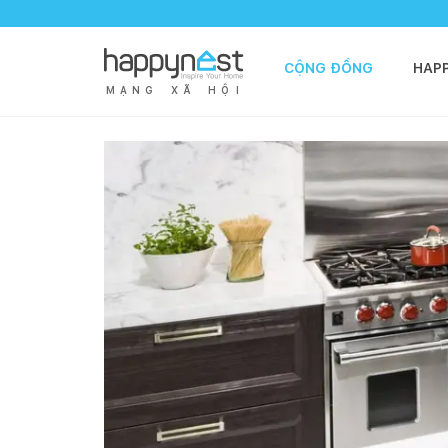
CỘNG ĐỒNG
HAP
M
Ạ
N
G
X
Ã
H
Ộ
I