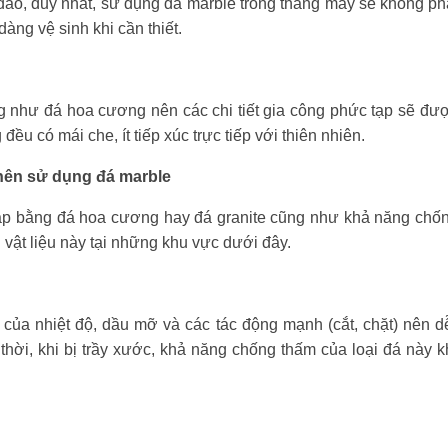
đáo, duy nhất, sử dụng đá marble trong thang máy sẽ không phả
dàng vệ sinh khi cần thiết.
 như đá hoa cương nên các chi tiết gia công phức tạp sẽ đượ
 đều có mái che, ít tiếp xúc trực tiếp với thiên nhiên.
ên sử dụng đá marble
p bằng đá hoa cương hay đá granite cũng như khả năng chống
 vật liệu này tại những khu vực dưới đây.
 của nhiệt độ, dầu mỡ và các tác động mạnh (cắt, chặt) nên d
thời, khi bị trầy xước, khả năng chống thấm của loại đá này