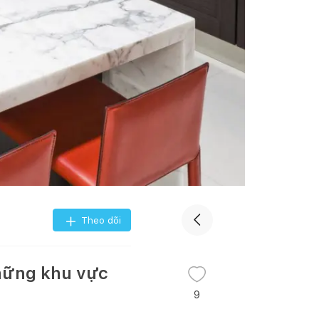
Theo dõi
hững khu vực
9