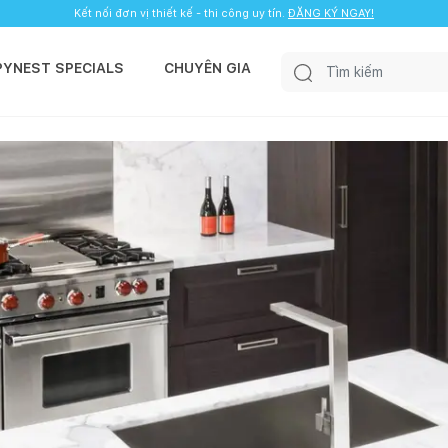
Kết nối đơn vị thiết kế - thi công uy tín.
ĐĂNG KÝ NGAY!
PYNEST SPECIALS
CHUYÊN GIA