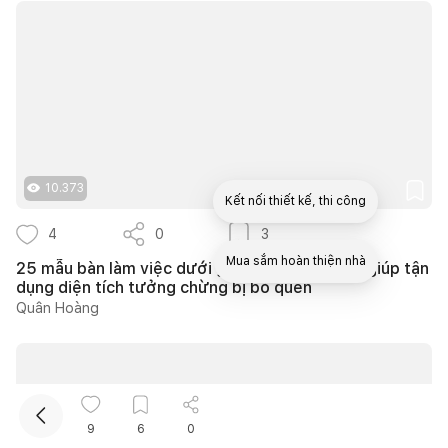
10.373
Kết nối thiết kế, thi công
4
0
3
Mua sắm hoàn thiện nhà
25 mẫu bàn làm việc dưới gầm cầu thang đẹp giúp tận
dụng diện tích tưởng chừng bị bỏ quên
Quân Hoàng
9
6
0