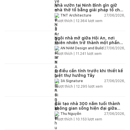
Nhà vườn tại Ninh Bình gìn giữ
nhà thờ tổ bằng giải pháp tổ chức
lại không gian
27/06/2026,
TNT Architecture
1
lượt thích |
12.364
lượt xem
Ngôi nhà mở giữa Hội An, nơi
thiên nhiên trở thành một phần
của cuộc sống
27/06/2026,
AN NAM Design and Build
1
lượt thích |
11.241
lượt xem
5 điều cần tính trước khi thiết kế
biệt thự hướng Tây
27/06/2026,
3A Signature
2
lượt thích |
12.295
lượt xem
Cải tạo nhà 300 năm tuổi thành
không gian sống hiện đại giữa
thiên nhiên
27/06/2026,
Thu Nguyễn
1
lượt thích |
10.153
lượt xem