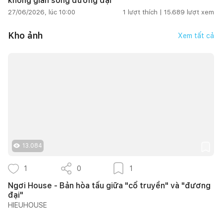
không gian sống đương đại
27/06/2026, lúc 10:00
1
lượt thích |
15.689
lượt xem
Kho ảnh
Xem tất cả
13.084
1
0
1
Ngơi House - Bản hòa tấu giữa "cổ truyền" và "đương
đại"
HIEUHOUSE