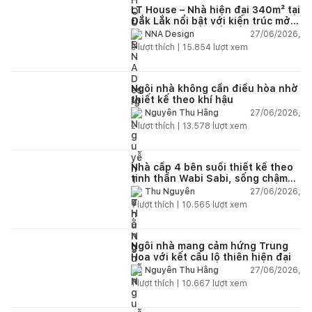
LT House – Nhà hiện đại 340m² tại
Đắk Lắk nổi bật với kiến trúc mở
và hệ sân vườn kết nối thiên
27/06/2026,
NNA Design
nhiên
3
lượt thích |
15.854
lượt xem
Ngôi nhà không cần điều hòa nhờ
thiết kế theo khí hậu
27/06/2026,
Nguyễn Thu Hằng
2
lượt thích |
13.578
lượt xem
Nhà cấp 4 bên suối thiết kế theo
tinh thần Wabi Sabi, sống chậm
giữa thiên nhiên
27/06/2026,
Thu Nguyễn
1
lượt thích |
10.565
lượt xem
Ngôi nhà mang cảm hứng Trung
Hoa với kết cấu lộ thiên hiện đại
27/06/2026,
Nguyễn Thu Hằng
1
lượt thích |
10.667
lượt xem