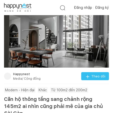
Đăng nhập
Đăng ký
M
Ạ
N
G
X
Ã
H
Ộ
I
Happynest
Theo dõi
Media/ Cộng đồng
Modern - Hiện đại
Khác
Từ 100m2 đến 200m2
Căn hộ thông tầng sang chảnh rộng
145m2 ai nhìn cũng phải mê của gia chủ