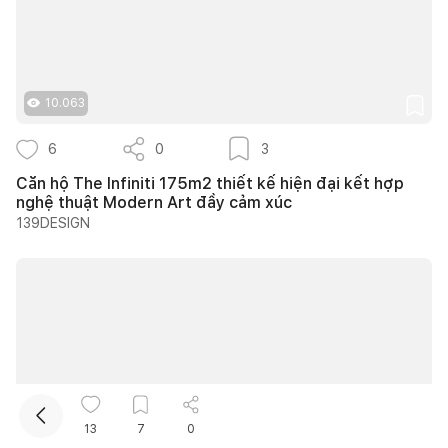
10.063
6
0
3
Căn hộ The Infiniti 175m2 thiết kế hiện đại kết hợp
nghệ thuật Modern Art đầy cảm xúc
Kết nối thiết kế, thi công
139DESIGN
Mua sắm hoàn thiện nhà
13
7
0
10.737