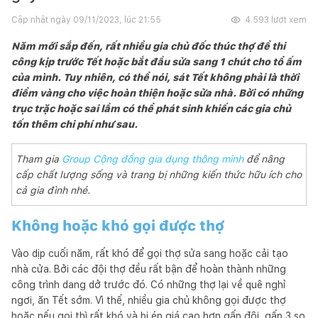
Cập nhật ngày
09/11/2023, lúc 21:55
4.593
lượt xem
Năm mới sắp đến, rất nhiều gia chủ đốc thúc thợ để thi
công kịp trước Tết hoặc bắt đầu sửa sang 1 chút cho tổ ấm
của mình. Tuy nhiên, có thể nói, sát Tết không phải là thời
điểm vàng cho việc hoàn thiện hoặc sửa nhà. Bởi có những
trục trặc hoặc sai lầm có thể phát sinh khiến các gia chủ
tốn thêm chi phí như sau.
Tham gia
Group Cộng đồng gia dụng thông minh
để nâng
cấp chất lượng sống và trang bị những kiến thức hữu ích cho
cả gia đình nhé.
Không hoặc khó gọi được thợ
Vào dịp cuối năm, rất khó để gọi thợ sửa sang hoặc cải tạo
nhà cửa. Bởi các đội thợ đều rất bận để hoàn thành những
công trình dang dở trước đó. Có những thợ lại về quê nghỉ
ngơi, ăn Tết sớm. Vì thế, nhiều gia chủ không gọi được thợ
hoặc nếu gọi thì rất khó và bị ép giá cao hơn gấp đôi, gấp 3 so