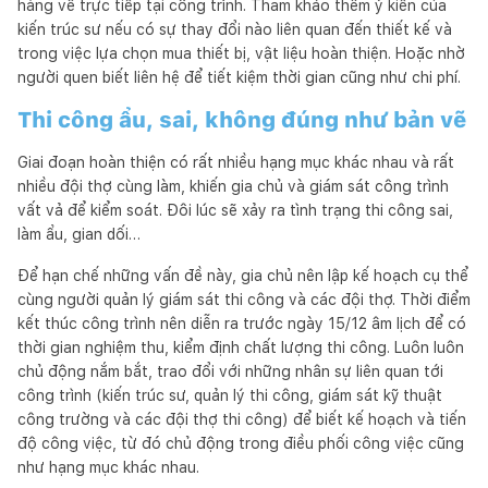
hàng về trực tiếp tại công trình. Tham khảo thêm ý kiến của
kiến trúc sư nếu có sự thay đổi nào liên quan đến thiết kế và
trong việc lựa chọn mua thiết bị, vật liệu hoàn thiện. Hoặc nhờ
người quen biết liên hệ để tiết kiệm thời gian cũng như chi phí.
Thi công ẩu, sai, không đúng như bản vẽ
Giai đoạn hoàn thiện có rất nhiều hạng mục khác nhau và rất
nhiều đội thợ cùng làm, khiến gia chủ và giám sát công trình
vất vả để kiểm soát. Đôi lúc sẽ xảy ra tình trạng thi công sai,
làm ẩu, gian dối…
Để hạn chế những vấn đề này, gia chủ nên lập kế hoạch cụ thể
cùng người quản lý giám sát thi công và các đội thợ. Thời điểm
kết thúc công trình nên diễn ra trước ngày 15/12 âm lịch để có
thời gian nghiệm thu, kiểm định chất lượng thi công. Luôn luôn
chủ động nắm bắt, trao đổi với những nhân sự liên quan tới
công trình (kiến trúc sư, quản lý thi công, giám sát kỹ thuật
công trường và các đội thợ thi công) để biết kế hoạch và tiến
độ công việc, từ đó chủ động trong điều phối công việc cũng
như hạng mục khác nhau.