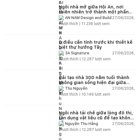
Ngôi nhà mở giữa Hội An, nơi
thiên nhiên trở thành một phần
của cuộc sống
27/06/2026,
AN NAM Design and Build
1
lượt thích |
11.236
lượt xem
5 điều cần tính trước khi thiết kế
biệt thự hướng Tây
27/06/2026,
3A Signature
2
lượt thích |
12.287
lượt xem
Cải tạo nhà 300 năm tuổi thành
không gian sống hiện đại giữa
thiên nhiên
27/06/2026,
Thu Nguyễn
1
lượt thích |
10.149
lượt xem
Ngôi nhà tái chế giữa lòng đô thị,
tận dụng vật liệu cũ để tạo không
gian sống linh hoạt
27/06/2026,
Nguyễn Thu Hằng
2
lượt thích |
12.287
lượt xem