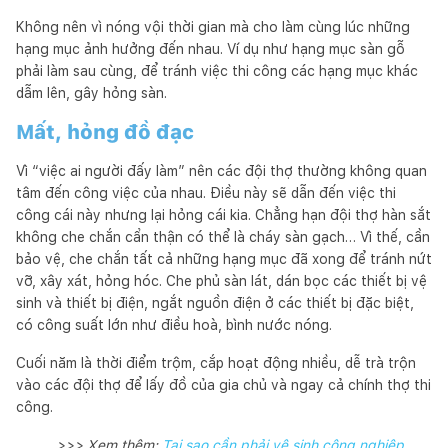
Không nên vì nóng vội thời gian mà cho làm cùng lúc những
hạng mục ảnh hưởng đến nhau. Ví dụ như hạng mục sàn gỗ
phải làm sau cùng, để tránh việc thi công các hạng mục khác
dẫm lên, gây hỏng sàn.
Mất, hỏng đồ đạc
Vì “việc ai người đấy làm” nên các đội thợ thường không quan
tâm đến công việc của nhau. Điều này sẽ dẫn đến việc thi
công cái này nhưng lại hỏng cái kia. Chẳng hạn đội thợ hàn sắt
không che chắn cẩn thận có thể là cháy sàn gạch… Vì thế, cần
bảo vệ, che chắn tất cả những hạng mục đã xong để tránh nứt
vỡ, xây xát, hỏng hóc. Che phủ sàn lát, dán bọc các thiết bị vệ
sinh và thiết bị điện, ngắt nguồn điện ở các thiết bị đặc biệt,
có công suất lớn như điều hoà, bình nước nóng.
Cuối năm là thời điểm trộm, cắp hoạt động nhiều, dễ trà trộn
vào các đội thợ để lấy đồ của gia chủ và ngay cả chính thợ thi
công.
>>> Xem thêm:
Tại sao cần phải vệ sinh công nghiệp