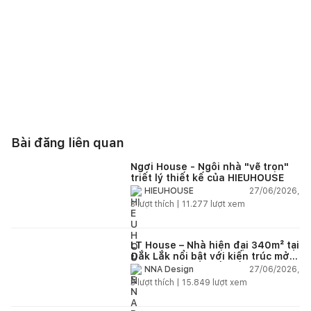
Bài đăng liên quan
Ngơi House - Ngôi nhà "vẽ trọn"
triết lý thiết kế của HIEUHOUSE
27/06/2026,
HIEUHOUSE
3
lượt thích |
11.277
lượt xem
LT House – Nhà hiện đại 340m² tại
Đắk Lắk nổi bật với kiến trúc mở
và hệ sân vườn kết nối thiên
27/06/2026,
NNA Design
nhiên
3
lượt thích |
15.849
lượt xem