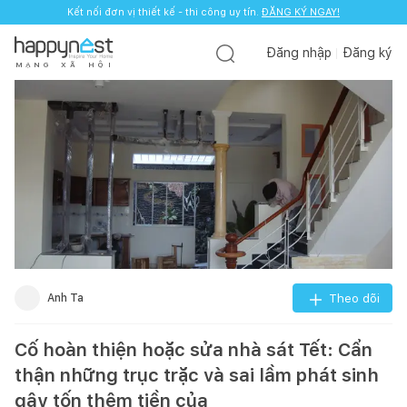
Kết nối đơn vị thiết kế - thi công uy tín.
ĐĂNG KÝ NGAY!
Đăng nhập
Đăng ký
M
Ạ
N
G
X
Ã
H
Ộ
I
Anh Ta
Theo dõi
Cố hoàn thiện hoặc sửa nhà sát Tết: Cẩn
thận những trục trặc và sai lầm phát sinh
gây tốn thêm tiền của