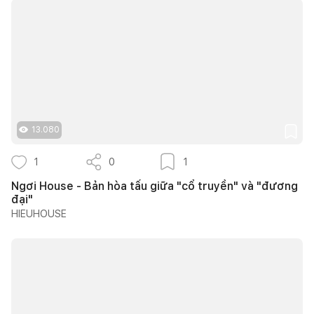
13.080
1
0
1
Ngơi House - Bản hòa tấu giữa "cổ truyền" và "đương
đại"
HIEUHOUSE