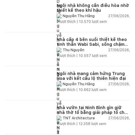
Ngôi nhà không cần điều hòa nhờ
thiết kế theo khí hậu
27/06/2026,
Nguyễn Thu Hằng
2
lượt thích |
13.570
lượt xem
Nhà cấp 4 bên suối thiết kế theo
tinh thần Wabi Sabi, sống chậm
giữa thiên nhiên
27/06/2026,
Thu Nguyễn
1
lượt thích |
10.557
lượt xem
Ngôi nhà mang cảm hứng Trung
Hoa với kết cấu lộ thiên hiện đại
27/06/2026,
Nguyễn Thu Hằng
1
lượt thích |
10.662
lượt xem
Nhà vườn tại Ninh Bình gìn giữ
nhà thờ tổ bằng giải pháp tổ chức
lại không gian
27/06/2026,
TNT Architecture
1
lượt thích |
12.358
lượt xem