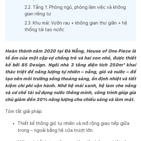
2
.
2
.
Tầng 1: Phòng ngủ, phòng làm việc và không
gian riêng tư
2
.
3
.
Khu mái: Vườn rau + không gian thư giãn + hệ
thống tái tạo nước
Hoàn thành năm 2020 tại Đà Nẵng, House of One Piece là
tổ ấm của một cặp vợ chồng trẻ và hai con nhỏ, được thiết
kế bởi 85 Design. Ngôi nhà 3 tầng diện tích 250m² khai
thác triệt để năng lượng tự nhiên – nắng, gió và nước – để
tạo nên môi trường sống thoáng sáng, ổn định nhiệt và tiết
kiệm chi phí vận hành. Nhờ hệ mái xanh, hệ lam che nắng
và cơ chế tái sử dụng nước thông minh, công trình giúp gia
chủ giảm đến 30% năng lượng cho chiếu sáng và làm mát.
Tóm tắt giải pháp:
Thiết kế thông gió tự nhiên và mở rộng giao tiếp giữa
trong – ngoài bằng hệ cửa trượt lớn.