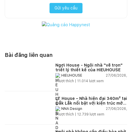
Gửi yêu cầu
Bài đăng liên quan
Ngơi House - Ngôi nhà "vẽ trọn"
triết lý thiết kế của HIEUHOUSE
27/06/2026,
HIEUHOUSE
3
lượt thích |
11.014
lượt xem
LT House – Nhà hiện đại 340m² tại
Đắk Lắk nổi bật với kiến trúc mở
và hệ sân vườn kết nối thiên
27/06/2026,
NNA Design
nhiên
3
lượt thích |
12.739
lượt xem
Ngôi nhà không cần điều hòa nhờ