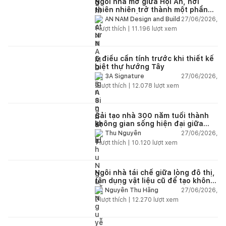
Ngôi nhà mở giữa Hội An, nơi
thiên nhiên trở thành một phần
của cuộc sống
27/06/2026,
AN NAM Design and Build
1
lượt thích |
11.196
lượt xem
5 điều cần tính trước khi thiết kế
biệt thự hướng Tây
27/06/2026,
3A Signature
2
lượt thích |
12.078
lượt xem
Cải tạo nhà 300 năm tuổi thành
không gian sống hiện đại giữa
thiên nhiên
27/06/2026,
Thu Nguyễn
1
lượt thích |
10.120
lượt xem
Ngôi nhà tái chế giữa lòng đô thị,
tận dụng vật liệu cũ để tạo không
gian sống linh hoạt
27/06/2026,
Nguyễn Thu Hằng
2
lượt thích |
12.270
lượt xem