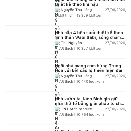
thiết kế theo khí hậu
27/06/2026,
Nguyễn Thu Hằng
2
lượt thích |
13.359
lượt xem
Nhà cấp 4 bên suối thiết kế theo
tinh thần Wabi Sabi, sống chậm
giữa thiên nhiên
27/06/2026,
Thu Nguyễn
1
lượt thích |
10.357
lượt xem
Ngôi nhà mang cảm hứng Trung
Hoa với kết cấu lộ thiên hiện đại
27/06/2026,
Nguyễn Thu Hằng
1
lượt thích |
10.440
lượt xem
Nhà vườn tại Ninh Bình gìn giữ
nhà thờ tổ bằng giải pháp tổ chức
lại không gian
27/06/2026,
TNT Architecture
1
lượt thích |
10.754
lượt xem