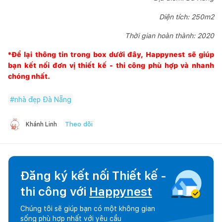
Diện tích: 250m2
Thời gian hoàn thành: 2020
*Để lại thông tin trong box dưới đây,
Happynest
sẽ giúp
bạn kết nối đơn vị thiết kế - thi công phù hợp và nhanh
chóng nhất.
#
nhà đẹp Đà Nẵng
Theo dõi
Khánh Linh
Đăng ký kết nối Thiết kế -
thi công với
Happynest
Chúng tôi sẽ giúp bạn có một không gian
sống phù hợp nhất với yêu cầu