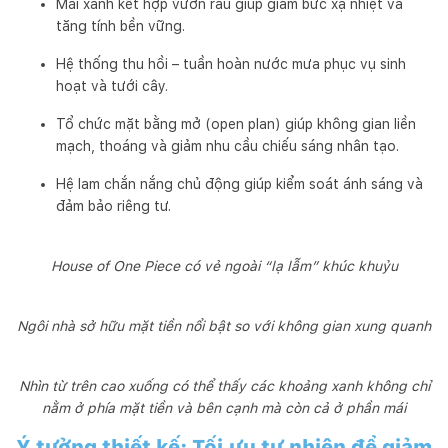
Mái xanh kết hợp vườn rau giúp giảm bức xạ nhiệt và
tăng tính bền vững.
Hệ thống thu hồi – tuần hoàn nước mưa phục vụ sinh
hoạt và tưới cây.
Tổ chức mặt bằng mở (open plan) giúp không gian liền
mạch, thoáng và giảm nhu cầu chiếu sáng nhân tạo.
Hệ lam chắn nắng chủ động giúp kiểm soát ánh sáng và
đảm bảo riêng tư.
House of One Piece có vẻ ngoài “lạ lẫm” khúc khuỷu
Ngôi nhà sở hữu mặt tiền nổi bật so với không gian xung quanh
Nhìn từ trên cao xuống có thể thấy các khoảng xanh không chỉ
nằm ở phía mặt tiền và bên cạnh mà còn cả ở phần mái
Ý tưởng thiết kế: Tối ưu tự nhiên để giảm