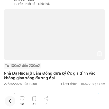
Tư vấn, thiết kế - Nhà thầu
Kết nối thiết kế, thi công
Mua sắm hoàn thiện nhà
Từ 100m2 đến 200m2
Nhà Đạ Huoai ở Lâm Đồng đưa ký ức gia đình vào
không gian sống đương đại
27/06/2026, lúc 10:00
1
lượt thích |
15.677
lượt xem
Kho ảnh
Xem tất cả
56
45
0