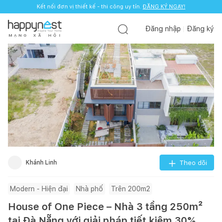
Kết nối đơn vị thiết kế - thi công uy tín.
ĐĂNG KÝ NGAY!
Đăng nhập
Đăng ký
M
Ạ
N
G
X
Ã
H
Ộ
I
Khánh Linh
Theo dõi
Modern - Hiện đại
Nhà phố
Trên 200m2
House of One Piece – Nhà 3 tầng 250m²
tại Đà Nẵng với giải pháp tiết kiệm 30%